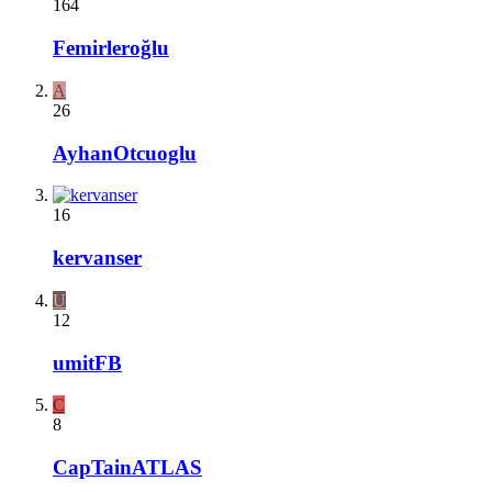
164
Femirleroğlu
A
26
AyhanOtcuoglu
16
kervanser
U
12
umitFB
C
8
CapTainATLAS