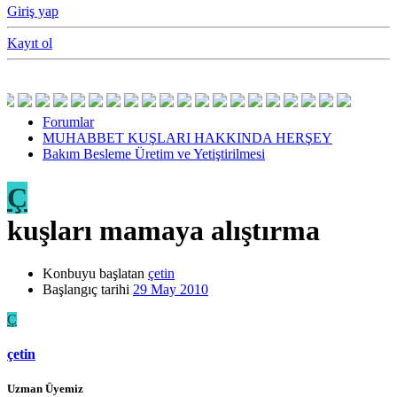
Giriş yap
Kayıt ol
Forumlar
MUHABBET KUŞLARI HAKKINDA HERŞEY
Bakım Besleme Üretim ve Yetiştirilmesi
Ç
kuşları mamaya alıştırma
Konbuyu başlatan
çetin
Başlangıç tarihi
29 May 2010
Ç
çetin
Uzman Üyemiz