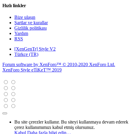
Hızlı linkler
Bize ulaşın
Şartlar ve kurallar
Gizlilik politikası
Yardım
RSS
[XenGenTr] Style V2
Türkçe (TR)
Forum software by XenForo™
© 2010-2020 XenForo Ltd.
XenForo Style eTiKeT™ 2019
Bu site çerezler kullanır. Bu siteyi kullanmaya devam ederek
çerez kullanımımızı kabul etmiş olursunuz.
Kabul
Daha fazla bilgi edin…