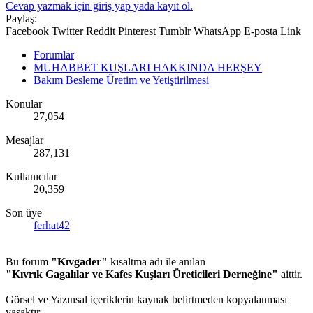
Cevap yazmak için giriş yap yada kayıt ol.
Paylaş:
Facebook
Twitter
Reddit
Pinterest
Tumblr
WhatsApp
E-posta
Link
Forumlar
MUHABBET KUŞLARI HAKKINDA HERŞEY
Bakım Besleme Üretim ve Yetiştirilmesi
Konular
27,054
Mesajlar
287,131
Kullanıcılar
20,359
Son üye
ferhat42
Bu forum
"Kıvgader"
kısaltma adı ile anılan
"Kıvrık Gagalılar ve Kafes Kuşları Üreticileri Derneğine"
aittir.
Görsel ve Yazınsal içeriklerin kaynak belirtmeden kopyalanması
yasaktır.