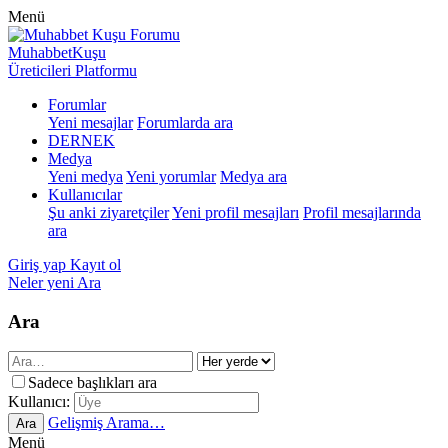
Menü
MuhabbetKuşu
Üreticileri Platformu
Forumlar
Yeni mesajlar
Forumlarda ara
DERNEK
Medya
Yeni medya
Yeni yorumlar
Medya ara
Kullanıcılar
Şu anki ziyaretçiler
Yeni profil mesajları
Profil mesajlarında
ara
Giriş yap
Kayıt ol
Neler yeni
Ara
Ara
Sadece başlıkları ara
Kullanıcı:
Gelişmiş Arama…
Ara
Menü