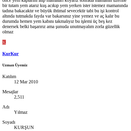
önce yem kaplarını alıp mamaları koyarız sonrada mamanın üzerine
bir tutam yem atarız kuş acıkıp yem yerken ister istemez mamanında
tadına bakacaktır ve büyük ihtimal sevecektir tabi bu işi kontrol
altında tutmakda fayda var bakarsınız yine yemez ve aç kalır bu
durumda hemen yem kabını takmalıyız bu işlemi üç beş kez
denersek belki başarırız ama şunuda unutmayalım zorla güzellik
olmaz
K
KurKur
Uzman Üyemiz
Katılım
12 Mar 2010
Mesajlar
2,511
Adı
Yılmaz
Soyadı
KURŞUN