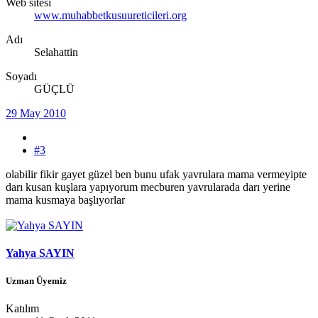
Web sitesi
www.muhabbetkusuureticileri.org
Adı
Selahattin
Soyadı
GÜÇLÜ
29 May 2010
#3
olabilir fikir gayet güzel ben bunu ufak yavrulara mama vermeyipte
darı kusan kuşlara yapıyorum mecburen yavrularada darı yerine
mama kusmaya başlıyorlar
Yahya SAYIN
Uzman Üyemiz
Katılım