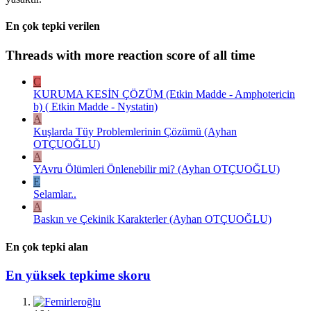
En çok tepki verilen
Threads with more reaction score of all time
C
KURUMA KESİN ÇÖZÜM (Etkin Madde - Amphotericin
b) ( Etkin Madde - Nystatin)
A
Kuşlarda Tüy Problemlerinin Çözümü (Ayhan
OTÇUOĞLU)
A
YAvru Ölümleri Önlenebilir mi? (Ayhan OTÇUOĞLU)
E
Selamlar..
A
Baskın ve Çekinik Karakterler (Ayhan OTÇUOĞLU)
En çok tepki alan
En yüksek tepkime skoru