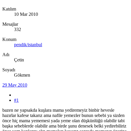
Katılım
10 Mar 2010
Mesajlar
332
Konum
pendik/istanbul
Adı
Çetin
Soyadı
Gökmen
29 May 2010
#1
bazen ne yapsakda kuşlara mama yediremeyiz binbir hevesle
hazırlar kafese takarız ama nafile yemezler bunun sebebi ya sizden
önce hiç mama yememesi yada yeme olan düşkünlüğü olabilir tabi
başka sebeblerde olabilir ama birde şunu denesek belki yedirebiliriz