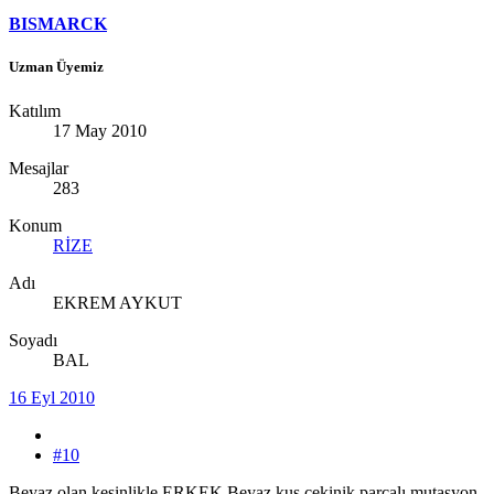
BISMARCK
Uzman Üyemiz
Katılım
17 May 2010
Mesajlar
283
Konum
RİZE
Adı
EKREM AYKUT
Soyadı
BAL
16 Eyl 2010
#10
Beyaz olan kesinlikle ERKEK.Beyaz kuş çekinik parçalı mutasyon