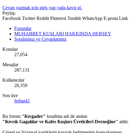
Cevap yazmak için giriş yap yada kayıt ol.
Paylaş:
Facebook
Twitter
Reddit
Pinterest
Tumblr
WhatsApp
E-posta
Link
Forumlar
MUHABBET KUŞLARI HAKKINDA HERŞEY
Sorularınız ve Cevaplarımız
Konular
27,054
Mesajlar
287,131
Kullanıcılar
20,359
Son üye
ferhat42
Bu forum
"Kıvgader"
kısaltma adı ile anılan
"Kıvrık Gagalılar ve Kafes Kuşları Üreticileri Derneğine"
aittir.
Görsel ve Yazınsal içeriklerin kaynak belirtmeden kopyalanması