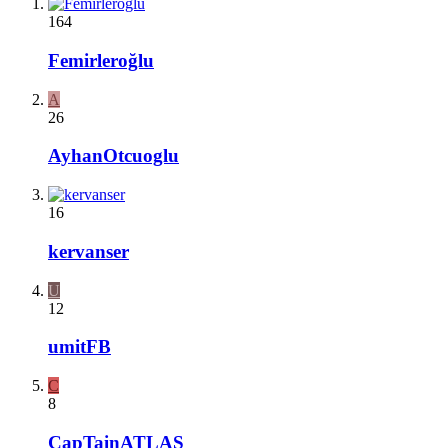
164
Femirleroğlu
A
26
AyhanOtcuoglu
16
kervanser
U
12
umitFB
C
8
CapTainATLAS