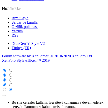
Hızlı linkler
Bize ulaşın
Şartlar ve kurallar
Gizlilik politikası
Yardım
RSS
[XenGenTr] Style V2
Türkçe (TR)
Forum software by XenForo™
© 2010-2020 XenForo Ltd.
XenForo Style eTiKeT™ 2019
Bu site çerezler kullanır. Bu siteyi kullanmaya devam ederek
çerez kullanımımızı kabul etmiş olursunuz.