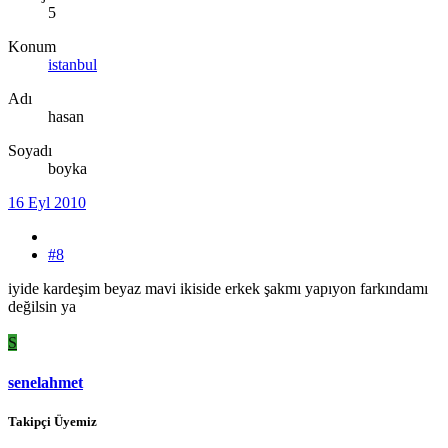
5
Konum
istanbul
Adı
hasan
Soyadı
boyka
16 Eyl 2010
#8
iyide kardeşim beyaz mavi ikiside erkek şakmı yapıyon farkındamı
değilsin ya
S
senelahmet
Takipçi Üyemiz