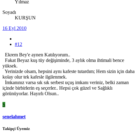
Yılmaz
Soyadı
KURŞUN
16 Eyl 2010
#12
Ekrem Bey'e aynen Katılıyorum..
Fakat Beyaz kuş tüy değişiminde, 3 aylık olma ihtimali bence
yüksek.
Yerinizde olsam, hepsini aynı kafeste tutardım; Hem sizin için daha
kolay olur tek kafesle ilgilenmek.
İmkanınız varsa sık sık serbest uçuş imkanı veriniz, belki zaman
içinde birbirlerin eş seçerler.. Hepsi çok güzel ve Sağlıklı
görünüyorlar. Hayırlı Olsun..
S
senelahmet
Takipçi Üyemiz