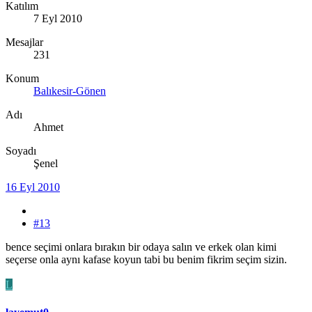
Katılım
7 Eyl 2010
Mesajlar
231
Konum
Balıkesir-Gönen
Adı
Ahmet
Soyadı
Şenel
16 Eyl 2010
#13
bence seçimi onlara bırakın bir odaya salın ve erkek olan kimi
seçerse onla aynı kafase koyun tabi bu benim fikrim seçim sizin.
L