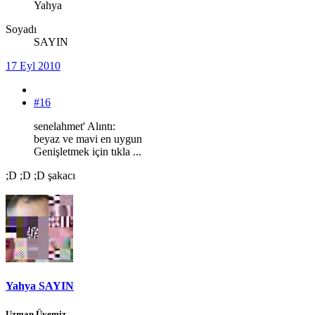
Yahya
Soyadı
SAYIN
17 Eyl 2010
#16
senelahmet' Alıntı:
beyaz ve mavi en uygun
Genişletmek için tıkla ...
;D ;D ;D şakacı
Yahya SAYIN
Uzman Üyemiz