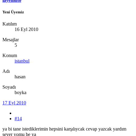
layemut0
Yeni Üyemiz
Katılım
16 Eyl 2010
Mesajlar
5
Konum
istanbul
Adı
hasan
Soyadı
boyka
17 Eyl 2010
#14
ya bi tane istediklerimin hepsini karşılıycak cevap yazcak yardım
sever yomu be ya