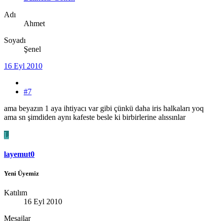
Adı
Ahmet
Soyadı
Şenel
16 Eyl 2010
#7
ama beyazın 1 aya ihtiyacı var gibi çünkü daha iris halkaları yoq
ama sn şimdiden aynı kafeste besle ki birbirlerine alıssınlar
L
layemut0
Yeni Üyemiz
Katılım
16 Eyl 2010
Mesajlar