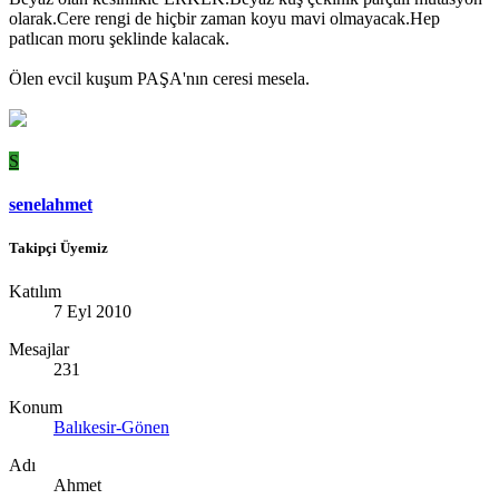
olarak.Cere rengi de hiçbir zaman koyu mavi olmayacak.Hep
patlıcan moru şeklinde kalacak.
Ölen evcil kuşum PAŞA'nın ceresi mesela.
S
senelahmet
Takipçi Üyemiz
Katılım
7 Eyl 2010
Mesajlar
231
Konum
Balıkesir-Gönen
Adı
Ahmet