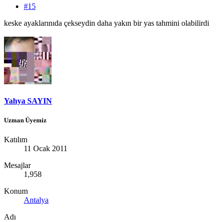
#15
keske ayaklarınıda çekseydin daha yakın bir yas tahmini olabilirdi
Yahya SAYIN
Uzman Üyemiz
Katılım
11 Ocak 2011
Mesajlar
1,958
Konum
Antalya
Adı