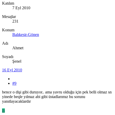
Katılım
7 Eyl 2010
Mesajlar
231
Konum
Balıkesir-Gönen
Adı
Ahmet
Soyadı
Şenel
16 Eyl 2010
#9
bence o dişi gibi duruyor.. ama yavru olduğu için pek belli olmaz sn
yinede beqle yılmaz abi gibi üstadlarımız bu sorunu
yanıtlayacaklardır
B