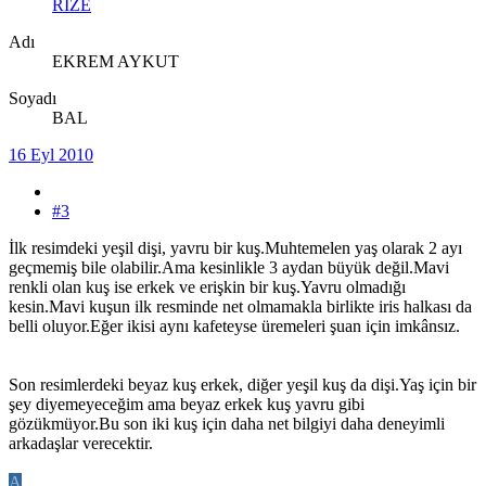
RİZE
Adı
EKREM AYKUT
Soyadı
BAL
16 Eyl 2010
#3
İlk resimdeki yeşil dişi, yavru bir kuş.Muhtemelen yaş olarak 2 ayı
geçmemiş bile olabilir.Ama kesinlikle 3 aydan büyük değil.Mavi
renkli olan kuş ise erkek ve erişkin bir kuş.Yavru olmadığı
kesin.Mavi kuşun ilk resminde net olmamakla birlikte iris halkası da
belli oluyor.Eğer ikisi aynı kafeteyse üremeleri şuan için imkânsız.
Son resimlerdeki beyaz kuş erkek, diğer yeşil kuş da dişi.Yaş için bir
şey diyemeyeceğim ama beyaz erkek kuş yavru gibi
gözükmüyor.Bu son iki kuş için daha net bilgiyi daha deneyimli
arkadaşlar verecektir.
A