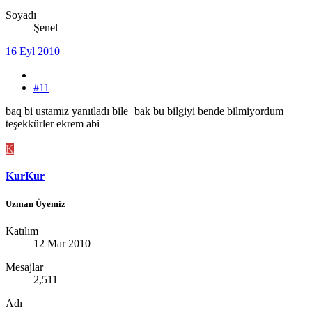
Soyadı
Şenel
16 Eyl 2010
#11
baq bi ustamız yanıtladı bile
bak bu bilgiyi bende bilmiyordum
teşekkürler ekrem abi
K
KurKur
Uzman Üyemiz
Katılım
12 Mar 2010
Mesajlar
2,511
Adı