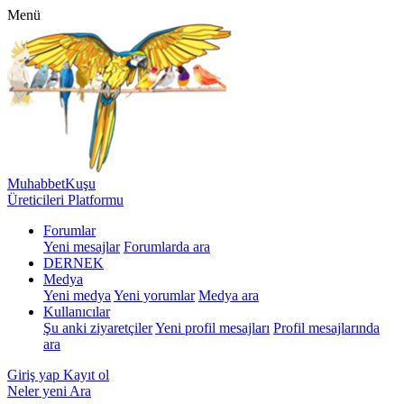
Menü
MuhabbetKuşu
Üreticileri Platformu
Forumlar
Yeni mesajlar
Forumlarda ara
DERNEK
Medya
Yeni medya
Yeni yorumlar
Medya ara
Kullanıcılar
Şu anki ziyaretçiler
Yeni profil mesajları
Profil mesajlarında
ara
Giriş yap
Kayıt ol
Neler yeni
Ara