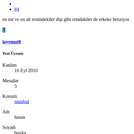
#4
en üst ve en alt resimdekiler dişi gibi ortadakiler de erkeke benziyor
L
layemut0
Yeni Üyemiz
Katılım
16 Eyl 2010
Mesajlar
5
Konum
istanbul
Adı
hasan
Soyadı
boyka