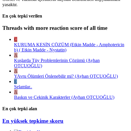
yasaktır.
En çok tepki verilen
Threads with more reaction score of all time
C
KURUMA KESİN ÇÖZÜM (Etkin Madde - Amphotericin
b) ( Etkin Madde - Nystatin)
A
Kuşlarda Tüy Problemlerinin Çözümü (Ayhan
OTÇUOĞLU)
A
YAvru Ölümleri Önlenebilir mi? (Ayhan OTÇUOĞLU)
E
Selamlar..
A
Baskın ve Çekinik Karakterler (Ayhan OTÇUOĞLU)
En çok tepki alan
En yüksek tepkime skoru