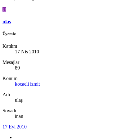
U
ulas
Üyemiz
Katılım
17 Nis 2010
Mesajlar
89
Konum
kocaeli izmit
Adı
ulaş
Soyadı
inan
17 Eyl 2010