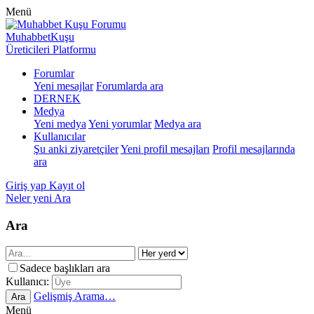
Menü
MuhabbetKuşu
Üreticileri Platformu
Forumlar
Yeni mesajlar
Forumlarda ara
DERNEK
Medya
Yeni medya
Yeni yorumlar
Medya ara
Kullanıcılar
Şu anki ziyaretçiler
Yeni profil mesajları
Profil mesajlarında
ara
Giriş yap
Kayıt ol
Neler yeni
Ara
Ara
Sadece başlıkları ara
Kullanıcı:
Gelişmiş Arama…
Ara
Menü