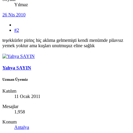
Yılmaz
26 Nis 2010
#2
teşekkürler pirinç hiç aklıma gelmemişti kendi menümde pilavsız
yemek yoktur ama kuşları unutmuşuz eline sağlık
Yahya SAYIN
Uzman Üyemiz
Katılım
11 Ocak 2011
Mesajlar
1,958
Konum
Antalya