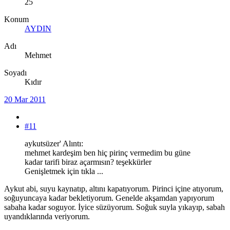
25
Konum
AYDIN
Adı
Mehmet
Soyadı
Kıdır
20 Mar 2011
#11
aykutsüzer' Alıntı:
mehmet kardeşim ben hiç pirinç vermedim bu güne
kadar tarifi biraz açarmısın? teşekkürler
Genişletmek için tıkla ...
Aykut abi, suyu kaynatıp, altını kapatıyorum. Pirinci içine atıyorum,
soğuyuncaya kadar bekletiyorum. Genelde akşamdan yapıyorum
sabaha kadar soguyor. İyice süzüyorum. Soğuk suyla yıkayıp, sabah
uyandıklarında veriyorum.