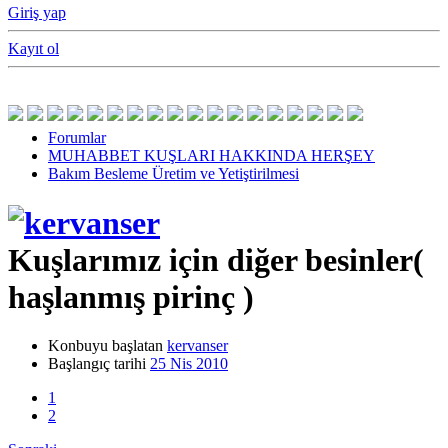
Giriş yap
Kayıt ol
Forumlar
MUHABBET KUŞLARI HAKKINDA HERŞEY
Bakım Besleme Üretim ve Yetiştirilmesi
Kuşlarımız için diğer besinler(
haşlanmış pirinç )
Konbuyu başlatan
kervanser
Başlangıç tarihi
25 Nis 2010
1
2