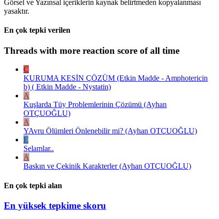
Görsel ve Yazınsal içeriklerin kaynak belirtmeden kopyalanması
yasaktır.
En çok tepki verilen
Threads with more reaction score of all time
C
KURUMA KESİN ÇÖZÜM (Etkin Madde - Amphotericin
b) ( Etkin Madde - Nystatin)
A
Kuşlarda Tüy Problemlerinin Çözümü (Ayhan
OTÇUOĞLU)
A
YAvru Ölümleri Önlenebilir mi? (Ayhan OTÇUOĞLU)
E
Selamlar..
A
Baskın ve Çekinik Karakterler (Ayhan OTÇUOĞLU)
En çok tepki alan
En yüksek tepkime skoru