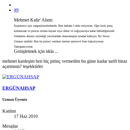
#9
Mehmet Kıdır' Alıntı:
Kuşlarımız için vazgeçilmezlerdendir. Ben haftada 3 defa veriyorum. Eğer kırık prinç
kullanırsak ve princin üstüne kaynar suyu döker ve soğuyuncaya kadar beklediğimizde
Selahattin abimin söylediği yavrulardaki dezavantajlar ortadan kalkıyor. Bu Yavuz
Ustanın tarifidir. Ben bu pirinci verirken üzerine aminovit forte fışkırtıyorum.
Yadırgamıyorlar.
Genişletmek için tıkla ...
mehmet kardeşim ben hiç pirinç vermedim bu güne kadar tarifi biraz
açarmısın? teşekkürler
ERGÜNAHSAP
Uzman Üyemiz
Katılım
17 Haz 2010
Mesajlar