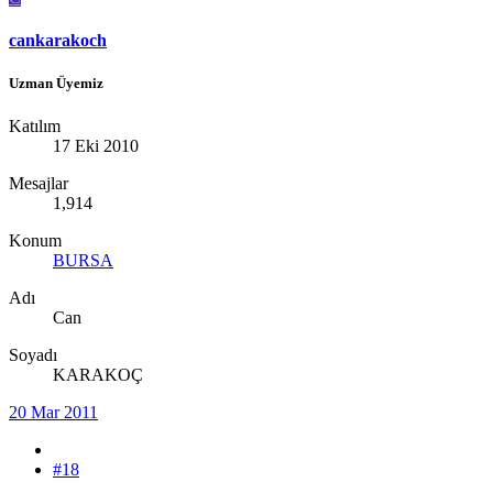
cankarakoch
Uzman Üyemiz
Katılım
17 Eki 2010
Mesajlar
1,914
Konum
BURSA
Adı
Can
Soyadı
KARAKOÇ
20 Mar 2011
#18