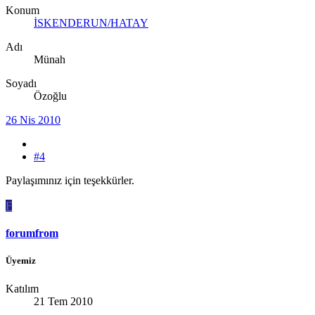
Konum
İSKENDERUN/HATAY
Adı
Münah
Soyadı
Özoğlu
26 Nis 2010
#4
Paylaşımınız için teşekkürler.
F
forumfrom
Üyemiz
Katılım
21 Tem 2010