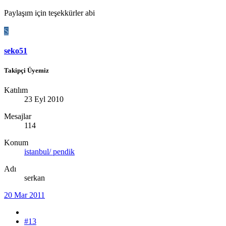
Paylaşım için teşekkürler abi
S
seko51
Takipçi Üyemiz
Katılım
23 Eyl 2010
Mesajlar
114
Konum
istanbul/ pendik
Adı
serkan
20 Mar 2011
#13