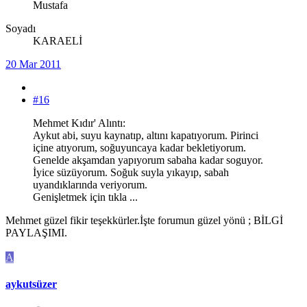
Mustafa
Soyadı
KARAELİ
20 Mar 2011
#16
Mehmet Kıdır' Alıntı:
Aykut abi, suyu kaynatıp, altını kapatıyorum. Pirinci
içine atıyorum, soğuyuncaya kadar bekletiyorum.
Genelde akşamdan yapıyorum sabaha kadar soguyor.
İyice süzüyorum. Soğuk suyla yıkayıp, sabah
uyandıklarında veriyorum.
Genişletmek için tıkla ...
Mehmet güzel fikir teşekkürler.İşte forumun güzel yönü ; BİLGİ
PAYLAŞIMI.
A
aykutsüzer