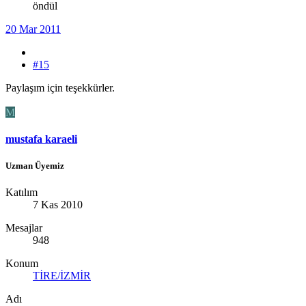
öndül
20 Mar 2011
#15
Paylaşım için teşekkürler.
M
mustafa karaeli
Uzman Üyemiz
Katılım
7 Kas 2010
Mesajlar
948
Konum
TİRE/İZMİR
Adı