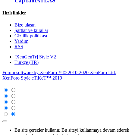
CapTainATLAS
Hızlı linkler
Bize ulaşın
Şartlar ve kurallar
Gizlilik politikası
Yardım
RSS
[XenGenTr] Style V2
Türkçe (TR)
Forum software by XenForo™
© 2010-2020 XenForo Ltd.
XenForo Style eTiKeT™ 2019
Bu site çerezler kullanır. Bu siteyi kullanmaya devam ederek