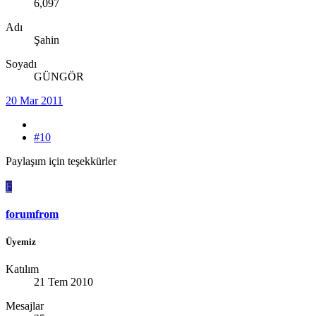
6,097
Adı
Şahin
Soyadı
GÜNGÖR
20 Mar 2011
#10
Paylaşım için teşekkürler
F
forumfrom
Üyemiz
Katılım
21 Tem 2010
Mesajlar