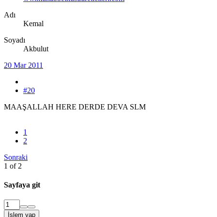
Adı
Kemal
Soyadı
Akbulut
20 Mar 2011
#20
MAAŞALLAH HERE DERDE DEVA SLM
1
2
Sonraki
1 of 2
Sayfaya git
İşlem yap