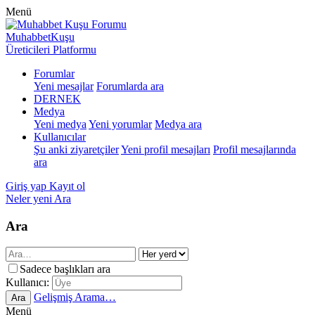
Menü
MuhabbetKuşu
Üreticileri Platformu
Forumlar
Yeni mesajlar
Forumlarda ara
DERNEK
Medya
Yeni medya
Yeni yorumlar
Medya ara
Kullanıcılar
Şu anki ziyaretçiler
Yeni profil mesajları
Profil mesajlarında
ara
Giriş yap
Kayıt ol
Neler yeni
Ara
Ara
Sadece başlıkları ara
Kullanıcı:
Gelişmiş Arama…
Ara
Menü