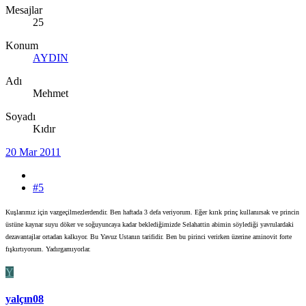
Mesajlar
25
Konum
AYDIN
Adı
Mehmet
Soyadı
Kıdır
20 Mar 2011
#5
Kuşlarımız için vazgeçilmezlerdendir. Ben haftada 3 defa veriyorum. Eğer kırık prinç kullanırsak ve princin
üstüne kaynar suyu döker ve soğuyuncaya kadar beklediğimizde Selahattin abimin söylediği yavrulardaki
dezavantajlar ortadan kalkıyor. Bu Yavuz Ustanın tarifidir. Ben bu pirinci verirken üzerine aminovit forte
fışkırtıyorum. Yadırgamıyorlar.
Y
yalçın08