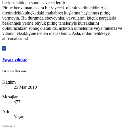
bir kez tattıktan sonra seveceklerdir.
Pirinç her zaman ekstra bir yiyecek olarak verilmelidir. Asla
üretimdeki/kuluçkadaki muhabbet kuşlarına haşlanmış pirinç
vermeyin. Bu durumda ebeveynler, yavrularını küçük parçalarla
beslenmek yerine büyük pirinç taneleriyle kursaklarını
dolduracaklar, sonuç olarak da, açlıktan ölmelerine veya mineral ve
vitamin eksikliğine neden olacaklardır. Asla, onları tehlikeye
atmamalısınız!
Y
Yaşar yılmaz
Uzman Üyemiz
Katılım
25 Mar 2010
Mesajlar
477
Adı
Yaşar
Soyadı