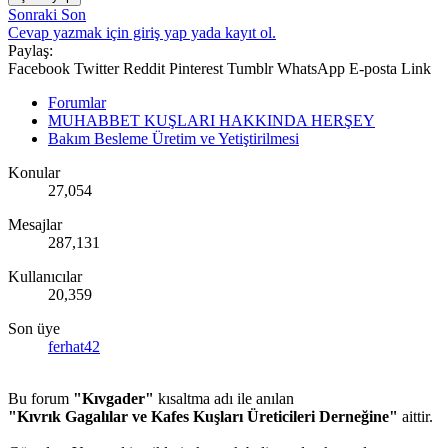
Sonraki
Son
Cevap yazmak için giriş yap yada kayıt ol.
Paylaş:
Facebook
Twitter
Reddit
Pinterest
Tumblr
WhatsApp
E-posta
Link
Forumlar
MUHABBET KUŞLARI HAKKINDA HERŞEY
Bakım Besleme Üretim ve Yetiştirilmesi
Konular
27,054
Mesajlar
287,131
Kullanıcılar
20,359
Son üye
ferhat42
Bu forum
"Kıvgader"
kısaltma adı ile anılan
"Kıvrık Gagalılar ve Kafes Kuşları Üreticileri Derneğine"
aittir.