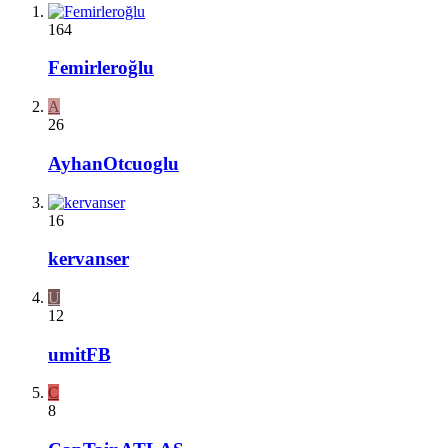
164
Femirleroğlu
A
26
AyhanOtcuoglu
16
kervanser
U
12
umitFB
C
8