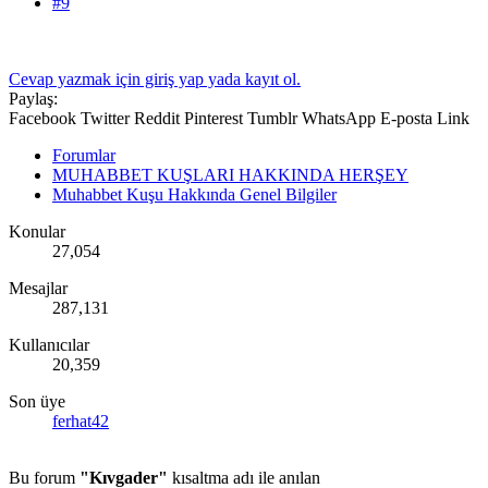
#9
Cevap yazmak için giriş yap yada kayıt ol.
Paylaş:
Facebook
Twitter
Reddit
Pinterest
Tumblr
WhatsApp
E-posta
Link
Forumlar
MUHABBET KUŞLARI HAKKINDA HERŞEY
Muhabbet Kuşu Hakkında Genel Bilgiler
Konular
27,054
Mesajlar
287,131
Kullanıcılar
20,359
Son üye
ferhat42
Bu forum
"Kıvgader"
kısaltma adı ile anılan