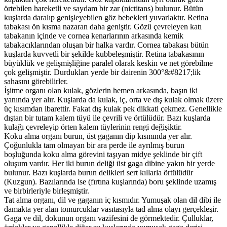
örtebilen hareketli ve saydam bir zar (nictitans) bulunur. Bütün
kuşlarda daralıp genişleyebilen göz bebekleri yuvarlaktır. Retina
tabakası ön kısma nazaran daha geniştir. Gözü çevreleyen katı
tabakanın içinde ve cornea kenarlarının arkasında kemik
tabakacıklarından oluşan bir halka vardır. Cornea tabakası bütün
kuşlarda kuvvetli bir şekilde kubbeleşmiştir. Retina tabakasının
büyüklük ve gelişmişliğine paralel olarak keskin ve net görebilme
çok gelişmiştir. Durdukları yerde bir dairenin 300°&#8217;lik
sahasını görebilirler.
İşitme organı olan kulak, gözlerin hemen arkasında, başın iki
yanında yer alır. Kuşlarda da kulak, iç, orta ve dış kulak olmak üzere
üç kısımdan ibarettir. Fakat dış kulak pek dikkati çekmez. Genellikle
dıştan bir tutam kalem tüyü ile çevrili ve örtülüdür. Bazı kuşlarda
kulağı çevreleyip örten kalem tüylerinin rengi değişiktir.
Koku alma organı burun, üst gaganın dip kısmında yer alır.
Çoğunlukla tam olmayan bir ara perde ile ayrılmış burun
boşluğunda koku alma görevini taşıyan midye şeklinde bir çift
oluşum vardır. Her iki burun deliği üst gaga dibine yakın bir yerde
bulunur. Bazı kuşlarda burun delikleri sert kıllarla örtülüdür
(Kuzgun). Bazılarında ise (fırtına kuşlarında) boru şeklinde uzamış
ve birbirleriyle birleşmiştir.
Tat alma organı, dil ve gaganın iç kısmıdır. Yumuşak olan dil dibi ile
damakta yer alan tomurcuklar vasıtasıyla tad alma olayı gerçekleşir.
Gaga ve dil, dokunun organı vazifesini de görmektedir. Çulluklar,