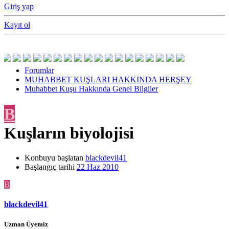
Giriş yap
Kayıt ol
Forumlar
MUHABBET KUŞLARI HAKKINDA HERŞEY
Muhabbet Kuşu Hakkında Genel Bilgiler
B
Kuşların biyolojisi
Konbuyu başlatan
blackdevil41
Başlangıç tarihi
22 Haz 2010
B
blackdevil41
Uzman Üyemiz