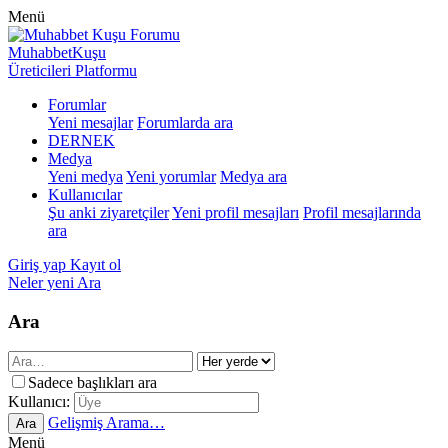
Menü
MuhabbetKuşu
Üreticileri Platformu
Forumlar
Yeni mesajlar
Forumlarda ara
DERNEK
Medya
Yeni medya
Yeni yorumlar
Medya ara
Kullanıcılar
Şu anki ziyaretçiler
Yeni profil mesajları
Profil mesajlarında
ara
Giriş yap
Kayıt ol
Neler yeni
Ara
Ara
Sadece başlıkları ara
Kullanıcı:
Gelişmiş Arama…
Ara
Menü