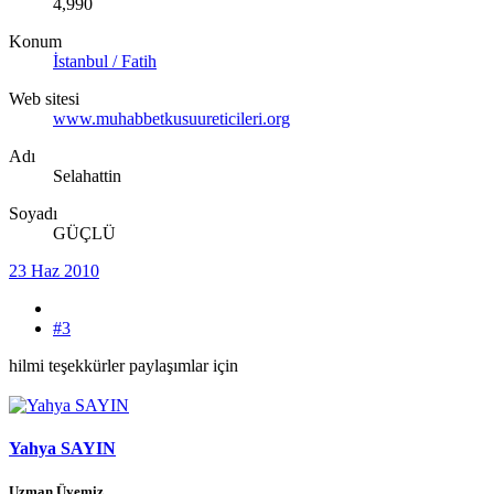
4,990
Konum
İstanbul / Fatih
Web sitesi
www.muhabbetkusuureticileri.org
Adı
Selahattin
Soyadı
GÜÇLÜ
23 Haz 2010
#3
hilmi teşekkürler paylaşımlar için
Yahya SAYIN
Uzman Üyemiz