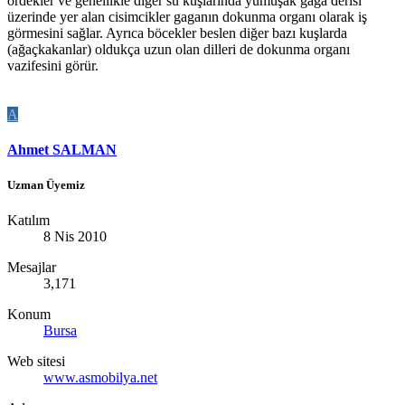
ördekler ve genellikle diğer su kuşlarında yumuşak gaga derisi
üzerinde yer alan cisimcikler gaganın dokunma organı olarak iş
görmesini sağlar. Ayrıca böcekler beslen diğer bazı kuşlarda
(ağaçkakanlar) oldukça uzun olan dilleri de dokunma organı
vazifesini görür.
A
Ahmet SALMAN
Uzman Üyemiz
Katılım
8 Nis 2010
Mesajlar
3,171
Konum
Bursa
Web sitesi
www.asmobilya.net