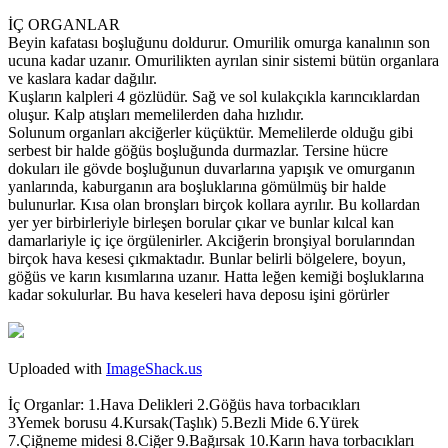
İÇ ORGANLAR
Beyin kafatası boşluğunu doldurur. Omurilik omurga kanalının son
ucuna kadar uzanır. Omurilikten ayrılan sinir sistemi bütün organlara
ve kaslara kadar dağılır.
Kuşların kalpleri 4 gözlüdür. Sağ ve sol kulakçıkla karıncıklardan
oluşur. Kalp atışları memelilerden daha hızlıdır.
Solunum organları akciğerler küçüktür. Memelilerde olduğu gibi
serbest bir halde göğüs boşluğunda durmazlar. Tersine hücre
dokuları ile gövde boşluğunun duvarlarına yapışık ve omurganın
yanlarında, kaburganın ara boşluklarına gömülmüş bir halde
bulunurlar. Kısa olan bronşları birçok kollara ayrılır. Bu kollardan
yer yer birbirleriyle birleşen borular çıkar ve bunlar kılcal kan
damarlariyle iç içe örgülenirler. Akciğerin bronşiyal borularından
birçok hava kesesi çıkmaktadır. Bunlar belirli bölgelere, boyun,
göğüs ve karın kısımlarına uzanır. Hatta leğen kemiği boşluklarına
kadar sokulurlar. Bu hava keseleri hava deposu işini görürler
Uploaded with
ImageShack.us
İç Organlar: 1.Hava Delikleri 2.Göğüs hava torbacıkları
3Yemek borusu 4.Kursak(Taşlık) 5.Bezli Mide 6.Yürek
7.Çiğneme midesi 8.Ciğer 9.Bağırsak 10.Karın hava torbacıkları