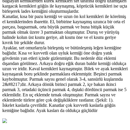
bağlayan kemiklerden kürek kemikleri sırt tarafına doğru uzamışken
kargacık kemikleri göğüs ile kaynaşmış, köprücük kemikleri ise uçta
birleşerek lades kemiğini oluşturmuşlardır.
Kanatlar, kısa bir pazu kemiği ve uzun ön kol kemikleri ile körelmiş
el kemiklerinden ibarettir. El, birbirine kaynaşmış uzunca bir orta el
parçası, başparmak, orta büyük parmak ve buna bitişik küçük
parmak olmak üzere 3 parmaktan oluşmuştur. Duruş ve yürüyüş
halinde kolun üst kısmı geriye, alt kısmı öne ve el kısmı geriye
kıvrık bir şekilde durur.
Ayaklar, sırt omurlarıyla birleşmiş ve bütünleşmiş leğen kemiğine
bağlıdır. Kısa ve kuvvetli olan uyluk kemiği öne doğru yatık
gövdenin yan etleri içinde gizlenmiştir. Bu nedenle düz eklemi
dışarıdan görülmez. Arkaya doğru eğik duran baldır kemiği oldukça
uzun ve iridir. Kaval kemikleri kaynaşmıştır. Bilek ve ayak kemikleri
kaynaşarak boru şeklinde parmaklara eklenmiştir. Beşinci parmak
kaybolmuştur. Parmak sayısı genel olarak 3-4, sansürlü kuşlarında
2&#8217;dir. Arkaya dönük birinci parmak 2, içe bakan ikinci
parmak 3, ortadaki üçüncü parmak 4, dıştaki dördüncü parmak ise 5
eklemlidir. En uç eklemde tırnak oluşmuştur. Parmak sayısı ve
eklemlerde türlere göre çok değişikliklere rastlanır. (Şekil: 1).
İskelet kaslarla çevrilidir. Kanatlar çok kuvvetli kaslarla göğüs
kemiğine bağlıdır. Ayak kasları da oldukça güçlüdür