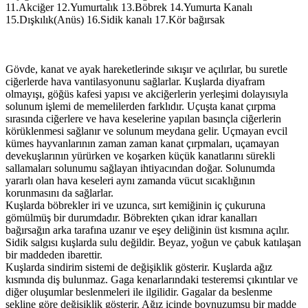
11.Akciğer 12.Yumurtalık 13.Böbrek 14.Yumurta Kanalı
15.Dışkılık(Anüs) 16.Sidik kanalı 17.Kör bağırsak
Gövde, kanat ve ayak hareketlerinde sıkışır ve açılırlar, bu suretle
ciğerlerde hava vantilasyonunu sağlarlar. Kuşlarda diyafram
olmayışı, göğüs kafesi yapısı ve akciğerlerin yerleşimi dolayısıyla
solunum işlemi de memelilerden farklıdır. Uçuşta kanat çırpma
sırasında ciğerlere ve hava keselerine yapılan basınçla ciğerlerin
körüklenmesi sağlanır ve solunum meydana gelir. Uçmayan evcil
kümes hayvanlarının zaman zaman kanat çırpmaları, uçamayan
devekuşlarının yürürken ve koşarken küçük kanatlarını sürekli
sallamaları solunumu sağlayan ihtiyacından doğar. Solunumda
yararlı olan hava keseleri aynı zamanda vücut sıcaklığının
korunmasını da sağlarlar.
Kuşlarda böbrekler iri ve uzunca, sırt kemiğinin iç çukuruna
gömülmüş bir durumdadır. Böbrekten çıkan idrar kanalları
bağırsağın arka tarafına uzanır ve eşey deliğinin üst kısmına açılır.
Sidik salgısı kuşlarda sulu değildir. Beyaz, yoğun ve çabuk katılaşan
bir maddeden ibarettir.
Kuşlarda sindirim sistemi de değişiklik gösterir. Kuşlarda ağız
kısmında diş bulunmaz. Gaga kenarlarındaki testeremsi çıkıntılar ve
diğer oluşumlar beslenmeleri ile ilgilidir. Gagalar da beslenme
şekline göre değişiklik gösterir. Ağız içinde boynuzumsu bir madde