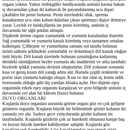
organı yoktur. Yalnız ördekgiller familyasında anüsün karına bakan
iç duvarından çıkan iki kabarcık ile payandalanmış ucu dışarı
çıkabilen bir penis bulunur. Penis üzerindeki oluk, sperma
kanatlarının ucu olan kabarcıklardan çıkan spermayı dişiye iletmeye
yarar. Leylek ve balıkçıllarda ise penis körelmiş, anüsün iç
duvarında bir siğil şeklini almıştır.
Dişilerde üreme organı yumurtalık ve yumurta kanalından ibarettir.
Sağ yumurtalık ve yumurta kanalı körelmiş veya tamamen ortadan
kalkmıştır. Çiftleşme ve yumurtlama zamanı sol tarafta bulunan
üzüm salkımı şeklindeki yumurtalık ve dolambaçlı döl kanalı olağan
üstü büyür. Döl kanalı üzerinde bulunan uzunluğuna katlanmış
derideki sümüğümsü bezler yumurta akı maddesini ve arka taraftaki
bezlerde iplikli yumurta derisini oluştururlar. Döl yolunun sonunda
kısa ve geniş kısım döl yatağı adını alır. Burada çeşitli renklerde ve
poröz olan yumurta kabuğu oluşur. Kısa ve dar olan uç kısmı sidik
borusunda olduğu gibi dış yandan kloaka açılır. Her dişinin eşey
organında erkek eşey organını karşılayan ve aynı bölgede anüsün iç
duvarında yer alan bir klitoris (bızır) bulunur.
DUYU ORGANLARI
Kuşlarda duyu organları arasında görme organı göz en çok gelişme
gösteren organdır. Kuşların büyük bir bölümünde gözler kafanın iki
yanında yer alır. Sadece gece yırtıcılarında gözler kafanın ön
tarafındadır. Kuşlarda gözlerin çok az hareketli olmasına karşın baş
ve boyun büyük hareket kabiliyetine sahiptir. Kuşlarda göz
kapakları çok hareketlidir. Göz kapaklarından ayrı olarak gözü