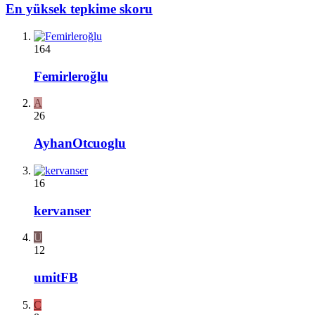
En yüksek tepkime skoru
164
Femirleroğlu
A
26
AyhanOtcuoglu
16
kervanser
U
12
umitFB
C