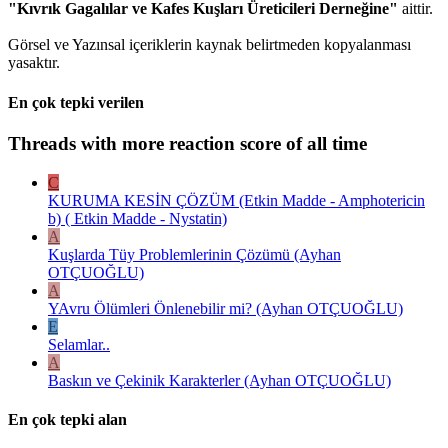
"Kıvrık Gagalılar ve Kafes Kuşları Üreticileri Derneğine"
aittir.
Görsel ve Yazınsal içeriklerin kaynak belirtmeden kopyalanması
yasaktır.
En çok tepki verilen
Threads with more reaction score of all time
C
KURUMA KESİN ÇÖZÜM (Etkin Madde - Amphotericin
b) ( Etkin Madde - Nystatin)
A
Kuşlarda Tüy Problemlerinin Çözümü (Ayhan
OTÇUOĞLU)
A
YAvru Ölümleri Önlenebilir mi? (Ayhan OTÇUOĞLU)
E
Selamlar..
A
Baskın ve Çekinik Karakterler (Ayhan OTÇUOĞLU)
En çok tepki alan