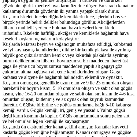
yapmaya uygun bir şekilde oluşmuştur. Yürürken ve dururken
gövdenin ağırlık merkezi ayakların üzerine düşer. Bu sırada kanatlar
katlanmış durumda gövdenin iki yanına yapışık olarak durur.
Kuşların iskeleti incelendiğinde kemiklerin ince, içlerinin boş ve
birçok yerinde belirli delikler bulunduğu görülür. Akciğerlerden
itibaren muhtelif yerlerde bulunan hava keseleri kemiklerle
irtibatlıdır. İskeletin hafifliği, akciğer ve kemiklerle bağlantılı hava
keseleri kuşların uçmalarını kolaylaştırır.
Kuşlarda kafatası beyin ve soğancığın muhafaza edildiği, kubbemsi
ve iyi kaynaşmış kemiklerden, dikine bir kemik plakası ile ayrılmış
büyük göz çukurlarından kemik veya kıkırdak plakalarla ayrılmış
burun deliklerinden itibaren boynuzumsu bir maddeden ibaret üst
gaga ile yine ucu boynuzumsu maddeden yapılı alt gagayı göz
çukurları altına bağlayan alt çene kemiklerinden oluşur. Gaga
kafatası ve altçene ile bağlantılı halindedir, eklemli ve oynaktır.
Kuşların omurgası, genellikle uzun olan ve 9 ile 23 omurdan oluşan
hareketli bir boyun kısmı, 5-10 omurdan oluşan ve sabit olan göğüs
kısmı, yine 16-20 omurdan oluşan ve sabit olan sırt kısmı ile 4-6 kısa
omurdan oluşan, kütlenmiş ve az oynak olan kuyruk kısmından
ibarettir. Göğüste birbirine ve göğüs omurlarına bağlı 5-10 kaburga
kemiği vardır. Göğüs kemiği, iri, geniş ve yassıdır. Yalnız göğsü
değil karın kısmını da kaplar. Göğüs omurlarından sonra gelen sırt
ve bel omurları leğen kemiği ile kaynaşmıştır.
Kuşlarda ön ekstremiteler kanat şeklini almıştır. Kanatlar kuvvetli
kaslarla göğüs kemiğine bağlanmıştır. Kanadı omurgaya ve göğüse