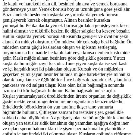
ile kaplı ve hareketli olan dil, besinleri almaya ve yemek borusuna
göndermeye yarar. Yemek borusu boyun uzunluğuna göre şekil alır.
Bazı tanelerle beslenen kuşlarda ve yırtıcılarda yemek borusu
genişleyerek kursak oluşmuştur. Alınan besinler kursakta
yumuşatılır. Pelikanlarda yemek borusu gırtlakta genişleyerek kese
halini almıştır ve tükürük bezleri ile diğer salgılar bu keseye boşalır.
Bütün kuşlarda yemek borusu alt kısımda genişler ve oval bir şekil
alarak ön mideyi oluşturur. Ön mideye bir çok salgı bezi bağlıdır. Ön
mideden sonra güçlü kaslardan oluşan ve iç kısmı sertleşmiş,
boynuzumsu bir madde ile kaplı katı veya konsa denilen kaslı mide
gelir. Kaslı miğde alınan besinlere göre değişiklik gösterir. Yırtıcı
kuşlarda bu miğde zayıf kaslıdır. Tane yiyen kuşlarda ise sert kaslı
ve içi karşılıklı sert iki plakadan oluşur. Kursak ve ön miğdeden
geçerken yumuşayan besinler burada miğde hareketleriyle mihaniki
olarak parçalanır ve öğütülürler. İnce bağırsak uzundur. Baş tarafına
pankreas ve öd salgısı ulaşır. Kısa olan kalın bağırsağın sonunda
uzunca iki kör bağırsak bulunur. Kalın bağırsak anüse açılır.
Kuşlar yumurtalayarak ürediklerinden üreme organları da değişiklik
göstermekte ve sürüngenlerin üreme organlarına benzemektedir.
Erkeklerde böbreklerin ön yan tarafına ikişer tane yumurta
biçiminde bulunur. Çiftleşme zamanı bu testisler şişer, genellikle
soldaki daha büyük olur. Az gelişmiş olan ve böbreğin bir kısmından
oluşan yan testisler sidik kanalının dış yanından aşağıya doğru iner
ve uçları sperın baloncukları ile şişen sperma kanallarıyla birlikte
anüsün iç tarafındaki iki çıkıntıya ulaşır. Kuşların çoğunda çiftleşme