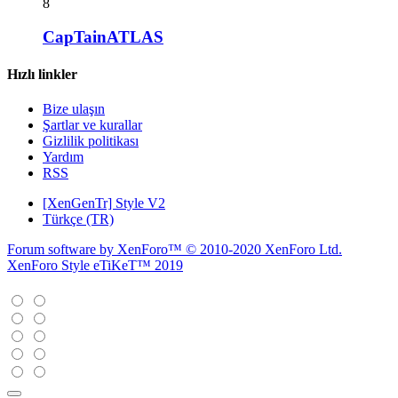
8
CapTainATLAS
Hızlı linkler
Bize ulaşın
Şartlar ve kurallar
Gizlilik politikası
Yardım
RSS
[XenGenTr] Style V2
Türkçe (TR)
Forum software by XenForo™
© 2010-2020 XenForo Ltd.
XenForo Style eTiKeT™ 2019