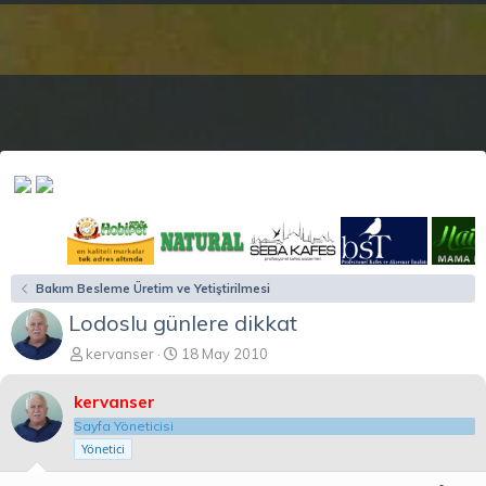
Bakım Besleme Üretim ve Yetiştirilmesi
Lodoslu günlere dikkat
K
B
kervanser
18 May 2010
o
a
n
ş
kervanser
b
l
Sayfa Yöneticisi
u
a
Yönetici
y
n
u
g