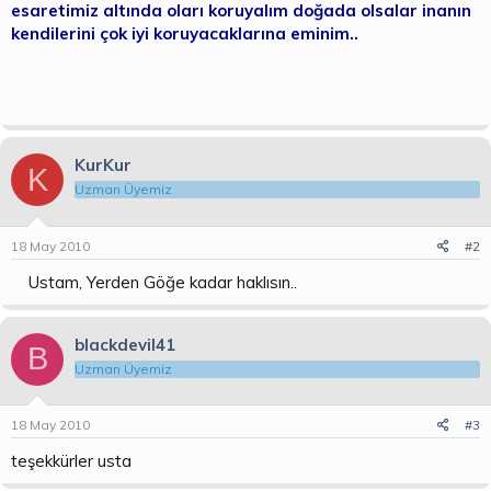
esaretimiz altında oları koruyalım doğada olsalar inanın
kendilerini çok iyi koruyacaklarına eminim..
KurKur
K
Uzman Üyemiz
18 May 2010
#2
Ustam, Yerden Göğe kadar haklısın..
blackdevil41
B
Uzman Üyemiz
18 May 2010
#3
teşekkürler usta