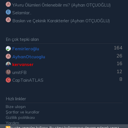
A
YAvru Ölümleri Önlenebilir mi? (Ayhan OTÇUOĞLU)
E
Selamlar..
A
Baskın ve Çekinik Karakterler (Ayhan OTÇUOĞLU)
En çok tepki alan
164
Femirleroğlu
26
AyhanOtcuoglu
A
16
kervanser
12
umitFB
U
8
CapTainATLAS
C
Hızlı linkler
Bize ulaşın
Şartlar ve kurallar
Gizlilik politikası
Yardım
Bu site çerezler kullanır. Bu siteyi kullanmaya devam ederek çerez
R