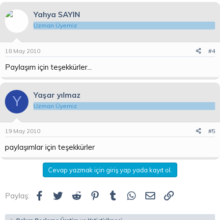
Yahya SAYIN
Uzman Üyemiz
18 May 2010
#4
Paylaşım için teşekkürler...
Yaşar yılmaz
Y
Uzman Üyemiz
19 May 2010
#5
paylaşımlar için teşekkürler
Cevap yazmak için giriş yap yada kayıt ol.
Facebook
Twitter
Reddit
Pinterest
Tumblr
WhatsApp
E-posta
Link
Paylaş: