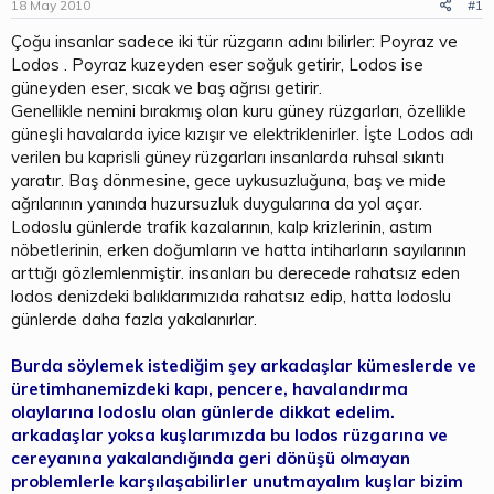
b
ı
18 May 2010
#1
a
ç
Çoğu insanlar sadece iki tür rüzgarın adını bilirler: Poyraz ve
ş
t
Lodos . Poyraz kuzeyden eser soğuk getirir, Lodos ise
l
a
a
r
güneyden eser, sıcak ve baş ağrısı getirir.
t
i
Genellikle nemini bırakmış olan kuru güney rüzgarları, özellikle
a
h
güneşli havalarda iyice kızışır ve elektriklenirler. İşte Lodos adı
n
i
verilen bu kaprisli güney rüzgarları insanlarda ruhsal sıkıntı
yaratır. Baş dönmesine, gece uykusuzluğuna, baş ve mide
ağrılarının yanında huzursuzluk duygularına da yol açar.
Lodoslu günlerde trafik kazalarının, kalp krizlerinin, astım
nöbetlerinin, erken doğumların ve hatta intiharların sayılarının
arttığı gözlemlenmiştir. insanları bu derecede rahatsız eden
lodos denizdeki balıklarımızıda rahatsız edip, hatta lodoslu
günlerde daha fazla yakalanırlar.
Burda söylemek istediğim şey arkadaşlar kümeslerde ve
üretimhanemizdeki kapı, pencere, havalandırma
olaylarına lodoslu olan günlerde dikkat edelim.
arkadaşlar yoksa kuşlarımızda bu lodos rüzgarına ve
cereyanına yakalandığında geri dönüşü olmayan
problemlerle karşılaşabilirler unutmayalım kuşlar bizim