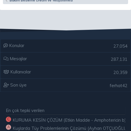
Bakım Besleme Üretim ve Yetiştirilmesi
Konular
27,054
Mesajlar
287,131
Kullanıcılar
20,359
Son üye
ferhat42
En çok tepki verilen
C
KURUMA KESİN ÇÖZÜM (Etkin Madde - Amphotericin b) ( E
A
Kuşlarda Tüy Problemlerinin Çözümü (Ayhan OTÇUOĞLU)