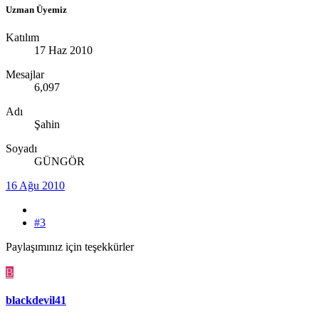
Uzman Üyemiz
Katılım
17 Haz 2010
Mesajlar
6,097
Adı
Şahin
Soyadı
GÜNGÖR
16 Ağu 2010
#3
Paylaşımınız için teşekkürler
B
blackdevil41