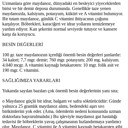
Uzmanlara göre maydanoz, dünyadaki en besleyici yiyeceklerden
birisi ve bir demir deposu durumunda. Genellikle taze yenen
maydanozda, kalsiyum, potasyum, kükürt ve A vitamini bulunuyor.
Bir tutam maydanoz, günlük C vitamini ihtiyacının çoğunu
karşılıyor. Böbrekleri, karaciğeri ve idrar yollarını temizlemeye
yardım ediyor. Kan şekerini normal seviyede tutuyor ve kansere
karşı da koruyucu.
BESİN DEĞERLERİ
100 gr. taze maydanozun içerdiği önemli besin değerleri şunlardır:
34 kalori; 7,7 mgr. demir; 760 mgr. potasyum; 200 mg. kalsiyum.
4.040 mcgr. A vitamini kaynağı betakaroten: 10 mgr. folik asit ve
190 mgr. C vitamini.
SAĞLIĞIMIZA YARARLARI
Yukarıda sayılan bazıları çok önemli besin değerlerinin yanı sıra;
o Maydanoz güçlü bir idrar, balgam ve safra söktürücüdür: Günde
yalnızca 25 gramlık maydanoz alımı, bedendeki aşırı sıvı
birikimlerini yok eder. (Ama, ödemlerin nedeni konusunda uzman
doktorlara başvurulmalıdır.) Bu işleviyle maydanoz gut hastalığı
tedavisi ile böbreklerin yavaş çalışmasının hızlandırmaya yardımcı
olur. Maydanoz, C vitamini ile A vitamini kaynağı betakaroten gibi