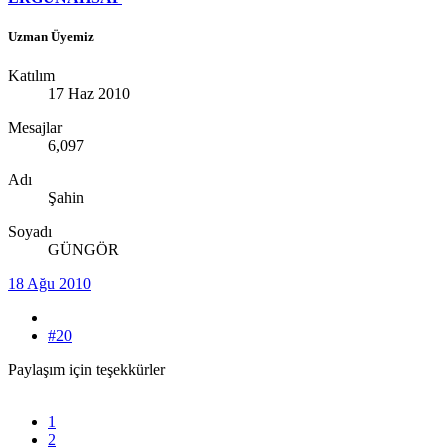
Uzman Üyemiz
Katılım
17 Haz 2010
Mesajlar
6,097
Adı
Şahin
Soyadı
GÜNGÖR
18 Ağu 2010
#20
Paylaşım için teşekkürler
1
2