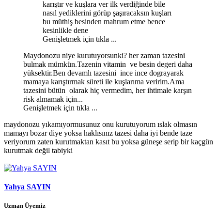
karıştır ve kuşlara ver ilk verdiğinde bile
nasıl yediklerini görüp şaşıracaksın kuşları
bu müthiş besinden mahrum etme bence
kesinlikle dene
Genişletmek için tıkla ...
Maydonozu niye kurutuyorsunki? her zaman tazesini
bulmak mümkün.Tazenin vitamin ve besin degeri daha
yüksektir.Ben devamlı tazesini ince ince dograyarak
mamaya karıştırmak süreti ile kuşlarıma veririm.Ama
tazesini bütün olarak hiç vermedim, her ihtimale karşın
risk almamak için...
Genişletmek için tıkla ...
maydonozu yıkamıyormusunuz onu kurutuyorum ıslak olmasın
mamayı bozar diye yoksa haklısınız tazesi daha iyi bende taze
veriyorum zaten kurutmaktan kasıt bu yoksa güneşe serip bir kaçgün
kurutmak değil tabiyki
Yahya SAYIN
Uzman Üyemiz