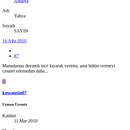
Antalya
Adı
Yahya
Soyadı
SAYIN
16 Ağu 2010
#7
Mamalarına devamlı ince kıyarak veririm, ama bütün vermeyi
cesaret edemedim daha...
K
kuşcuusta07
Uzman Üyemiz
Katılım
11 Mar 2010