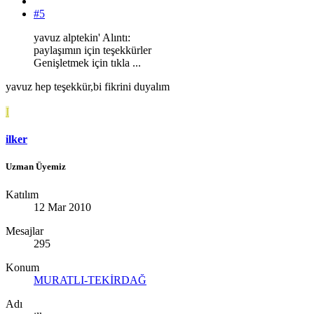
#5
yavuz alptekin' Alıntı:
paylaşımın için teşekkürler
Genişletmek için tıkla ...
yavuz hep teşekkür,bi fikrini duyalım
I
ilker
Uzman Üyemiz
Katılım
12 Mar 2010
Mesajlar
295
Konum
MURATLI-TEKİRDAĞ
Adı