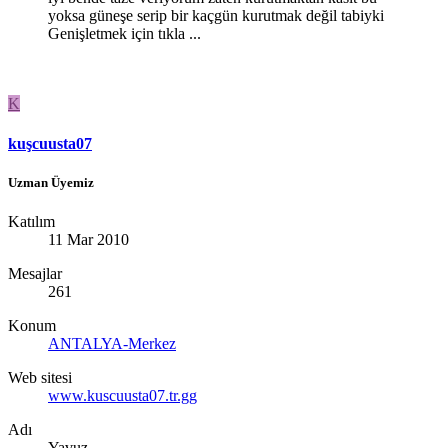
yoksa güneşe serip bir kaçgün kurutmak değil tabiyki
Genişletmek için tıkla ...
K
kuşcuusta07
Uzman Üyemiz
Katılım
11 Mar 2010
Mesajlar
261
Konum
ANTALYA-Merkez
Web sitesi
www.kuscuusta07.tr.gg
Adı
Yavuz