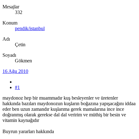
Mesajlar
332
Konum
pendik/istanbul
Adı
Çetin
Soyadı
Gökmen
16 Ağu 2010
#1
maydonoz hep bir muammadır kuş besleyenler ve üretenler
hakkında bazıları maydonozun kuşların boğazına yapışacağını iddaa
eder ben uzun zamandır kuşlarıma gerek mamalarına ince ince
doğranmış olarak gerekse dal dal veririm ve müthiş bir besin ve
vitamin kaynağıdır
Buyrun yararları hakkında