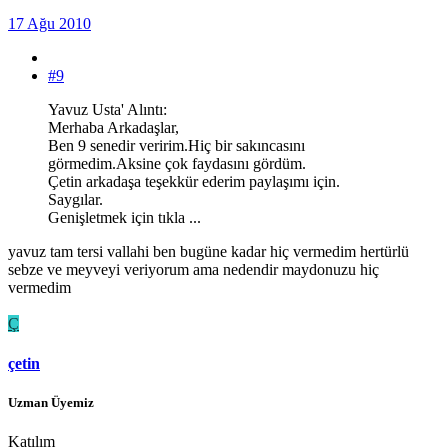
17 Ağu 2010
#9
Yavuz Usta' Alıntı:
Merhaba Arkadaşlar,
Ben 9 senedir veririm.Hiç bir sakıncasını
görmedim.Aksine çok faydasını gördüm.
Çetin arkadaşa teşekkür ederim paylaşımı için.
Saygılar.
Genişletmek için tıkla ...
yavuz tam tersi vallahi ben bugüne kadar hiç vermedim hertürlü
sebze ve meyveyi veriyorum ama nedendir maydonuzu hiç
vermedim
Ç
çetin
Uzman Üyemiz
Katılım