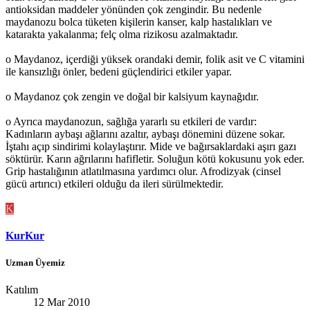
antioksidan maddeler yönünden çok zengindir. Bu nedenle
maydanozu bolca tüketen kişilerin kanser, kalp hastalıkları ve
katarakta yakalanma; felç olma rizikosu azalmaktadır.
o Maydanoz, içerdiği yüksek orandaki demir, folik asit ve C vitamini
ile kansızlığı önler, bedeni güçlendirici etkiler yapar.
o Maydanoz çok zengin ve doğal bir kalsiyum kaynağıdır.
o Ayrıca maydanozun, sağlığa yararlı su etkileri de vardır:
Kadınların aybaşı ağlarını azaltır, aybaşı dönemini düzene sokar.
İştahı açıp sindirimi kolaylaştırır. Mide ve bağırsaklardaki aşırı gazı
söktürür. Karın ağrılarını hafifletir. Soluğun kötü kokusunu yok eder.
Grip hastalığının atlatılmasına yardımcı olur. Afrodizyak (cinsel
gücü artırıcı) etkileri olduğu da ileri sürülmektedir.
K
KurKur
Uzman Üyemiz
Katılım
12 Mar 2010