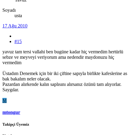
Soyadı
usta
17 Ağu 2010
#15
yavuz tam tersi vallahi ben bugüne kadar hiç vermedim hertürlü
sebze ve meyveyi veriyorum ama nedendir maydonuzu hiç
vermedim
Üstadım Denemek için bir iki çiftine sapıyla birlikte kafeslerine as
bak bakalım neler olacak.
Pazardan alırkende kalın saplısını alırsanız özünü tam alıyorlar.
Saygılar.
M
mtongur
Takipçi Üyemiz