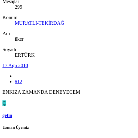
Mesajlar
295
Konum
MURATLI-TEKİRDAĞ
Adı
ilker
Soyadı
ERTÜRK
17 Ağu 2010
#12
ENKIZA ZAMANDA DENEYECEM
Ç
çetin
Uzman Üyemiz