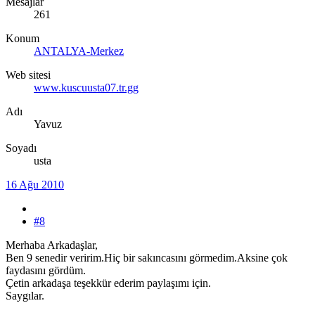
Mesajlar
261
Konum
ANTALYA-Merkez
Web sitesi
www.kuscuusta07.tr.gg
Adı
Yavuz
Soyadı
usta
16 Ağu 2010
#8
Merhaba Arkadaşlar,
Ben 9 senedir veririm.Hiç bir sakıncasını görmedim.Aksine çok
faydasını gördüm.
Çetin arkadaşa teşekkür ederim paylaşımı için.
Saygılar.