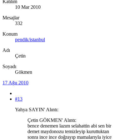
Katılım
10 Mar 2010
Mesajlar
332
Konum
pendik/istanbul
Adı
Çetin
Soyadı
Gökmen
17 Ağu 2010
#13
Yahya SAYIN' Alıntı:
Çetin GÖKMEN' Alıntı:
bence denemen lazım selahattin abi sen bir
demet maydonozu temizleyip kuruttuktan
sonra ince ince doğrayıp mamalarıyla iyice