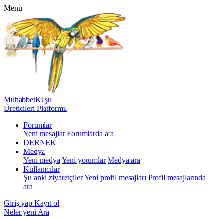
Menü
MuhabbetKuşu
Üreticileri Platformu
Forumlar
Yeni mesajlar
Forumlarda ara
DERNEK
Medya
Yeni medya
Yeni yorumlar
Medya ara
Kullanıcılar
Şu anki ziyaretçiler
Yeni profil mesajları
Profil mesajlarında
ara
Giriş yap
Kayıt ol
Neler yeni
Ara