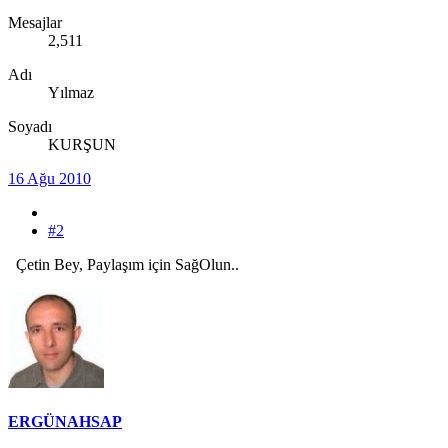
Mesajlar
2,511
Adı
Yılmaz
Soyadı
KURŞUN
16 Ağu 2010
#2
Çetin Bey, Paylaşım için SağOlun..
ERGÜNAHSAP