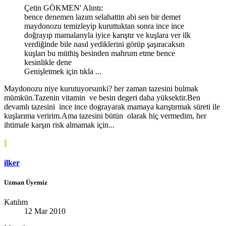
Çetin GÖKMEN' Alıntı:
bence denemen lazım selahattin abi sen bir demet
maydonozu temizleyip kuruttuktan sonra ince ince
doğrayıp mamalarıyla iyice karıştır ve kuşlara ver ilk
verdiğinde bile nasıl yediklerini görüp şaşıracaksın
kuşları bu müthiş besinden mahrum etme bence
kesinlikle dene
Genişletmek için tıkla ...
Maydonozu niye kurutuyorsunki? her zaman tazesini bulmak
mümkün.Tazenin vitamin ve besin degeri daha yüksektir.Ben
devamlı tazesini ince ince dograyarak mamaya karıştırmak süreti ile
kuşlarıma veririm.Ama tazesini bütün olarak hiç vermedim, her
ihtimale karşın risk almamak için...
I
ilker
Uzman Üyemiz
Katılım
12 Mar 2010