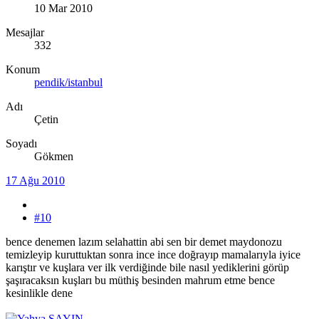
10 Mar 2010
Mesajlar
332
Konum
pendik/istanbul
Adı
Çetin
Soyadı
Gökmen
17 Ağu 2010
#10
bence denemen lazım selahattin abi sen bir demet maydonozu
temizleyip kuruttuktan sonra ince ince doğrayıp mamalarıyla iyice
karıştır ve kuşlara ver ilk verdiğinde bile nasıl yediklerini görüp
şaşıracaksın kuşları bu müthiş besinden mahrum etme bence
kesinlikle dene