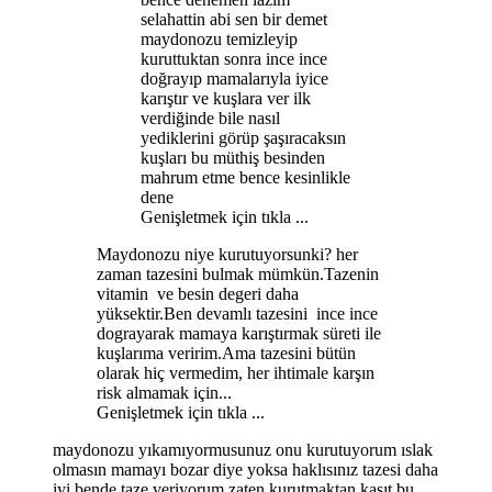
selahattin abi sen bir demet
maydonozu temizleyip
kuruttuktan sonra ince ince
doğrayıp mamalarıyla iyice
karıştır ve kuşlara ver ilk
verdiğinde bile nasıl
yediklerini görüp şaşıracaksın
kuşları bu müthiş besinden
mahrum etme bence kesinlikle
dene
Genişletmek için tıkla ...
Maydonozu niye kurutuyorsunki? her
zaman tazesini bulmak mümkün.Tazenin
vitamin ve besin degeri daha
yüksektir.Ben devamlı tazesini ince ince
dograyarak mamaya karıştırmak süreti ile
kuşlarıma veririm.Ama tazesini bütün
olarak hiç vermedim, her ihtimale karşın
risk almamak için...
Genişletmek için tıkla ...
maydonozu yıkamıyormusunuz onu kurutuyorum ıslak
olmasın mamayı bozar diye yoksa haklısınız tazesi daha
iyi bende taze veriyorum zaten kurutmaktan kasıt bu