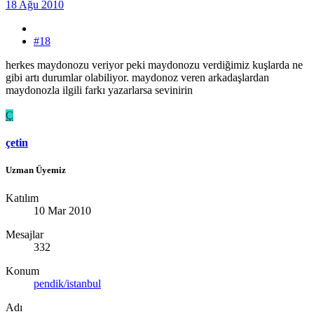
18 Ağu 2010
#18
herkes maydonozu veriyor peki maydonozu verdiğimiz kuşlarda ne
gibi artı durumlar olabiliyor. maydonoz veren arkadaşlardan
maydonozla ilgili farkı yazarlarsa sevinirin
Ç
çetin
Uzman Üyemiz
Katılım
10 Mar 2010
Mesajlar
332
Konum
pendik/istanbul
Adı