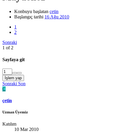
Konbuyu başlatan
çetin
Başlangıç tarihi
16 Ağu 2010
1
2
Sonraki
1 of 2
Sayfaya git
İşlem yap
Sonraki
Son
Ç
çetin
Uzman Üyemiz
Katılım
10 Mar 2010