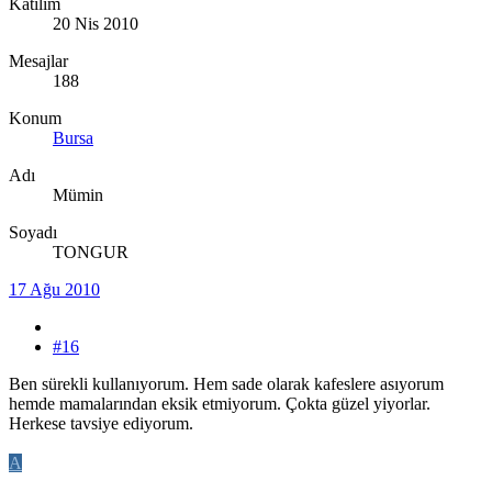
Katılım
20 Nis 2010
Mesajlar
188
Konum
Bursa
Adı
Mümin
Soyadı
TONGUR
17 Ağu 2010
#16
Ben sürekli kullanıyorum. Hem sade olarak kafeslere asıyorum
hemde mamalarından eksik etmiyorum. Çokta güzel yiyorlar.
Herkese tavsiye ediyorum.
A