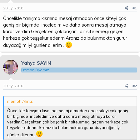
u
g
20 Eyl 2010
#1
b
ı
a
ç
Öncelikle tanışma kısmına mesaj atmadan önce siteyi çok
ş
t
geniş bir biçimde inceledim ve daha sonra mesaj atmaya
l
a
karar verdim.Gerçekten çok başarılı bir site,emeği geçen
a
r
herkeze çok teşşekür ederim.Aranız da bulunmaktan gurur
t
i
a
h
duyacağım.İyi günler dilerim .
n
i
Yahya SAYIN
Uzman Üyemiz
20 Eyl 2010
#2
memot' Alıntı:
Öncelikle tanışma kısmına mesaj atmadan önce siteyi çok geniş
bir biçimde inceledim ve daha sonra mesaj atmaya karar
verdim.Gerçekten çok başarılı bir site,emeği geçen herkeze çok
teşşekür ederim.Aranız da bulunmaktan gurur duyacağım.İyi
günler dilerim .