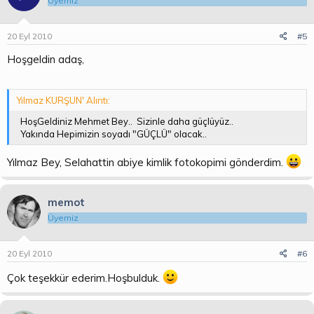
Üyemiz
20 Eyl 2010
#5
Hoşgeldin adaş,
Yılmaz KURŞUN' Alıntı:
HoşGeldiniz Mehmet Bey.. Sizinle daha güçlüyüz..
Yakında Hepimizin soyadı "GÜÇLÜ" olacak..
Yılmaz Bey, Selahattin abiye kimlik fotokopimi gönderdim.
memot
Üyemiz
20 Eyl 2010
#6
Çok teşekkür ederim.Hoşbulduk.