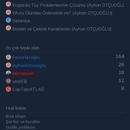
A
Kuşlarda Tüy Problemlerinin Çözümü (Ayhan OTÇUOĞLU)
A
YAvru Ölümleri Önlenebilir mi? (Ayhan OTÇUOĞLU)
E
Selamlar..
A
Baskın ve Çekinik Karakterler (Ayhan OTÇUOĞLU)
En çok tepki alan
164
Femirleroğlu
26
AyhanOtcuoglu
A
16
kervanser
12
umitFB
U
8
CapTainATLAS
C
Hızlı linkler
Bize ulaşın
Şartlar ve kurallar
Gizlilik politikası