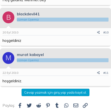
blackdevil41
B
Uzman Üyemiz
20 Eyl 2010
#10
hoşgeldiniz
murat kabayel
M
Uzman Üyemiz
22 Eyl 2010
#11
hoşgeldiniz.
Cevap yazmak için giriş yap yada kayıt ol.
Facebook
Twitter
Reddit
Pinterest
Tumblr
WhatsApp
E-posta
Link
Paylaş: