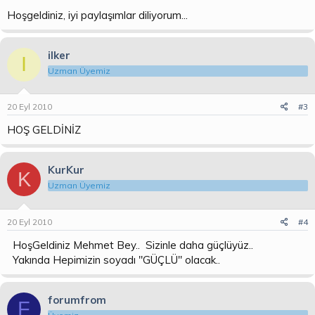
Hoşgeldiniz, iyi paylaşımlar diliyorum...
ilker
I
Uzman Üyemiz
20 Eyl 2010
#3
HOŞ GELDİNİZ
KurKur
K
Uzman Üyemiz
20 Eyl 2010
#4
HoşGeldiniz Mehmet Bey.. Sizinle daha güçlüyüz..
Yakında Hepimizin soyadı "GÜÇLÜ" olacak..
forumfrom
F