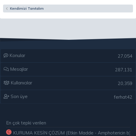
Kendimizi Tanıtalım
Konular
27,054
Mesajlar
287,131
Kullanıcılar
20,359
Son üye
ferhat42
En çok tepki verilen
C
KURUMA KESİN ÇÖZÜM (Etkin Madde - Amphotericin b) ( E