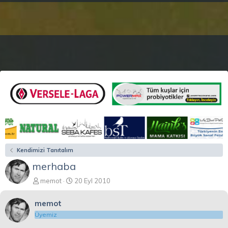
Kendimizi Tanıtalım
merhaba
K
B
memot
20 Eyl 2010
o
a
n
ş
memot
b
l
Üyemiz
u
a
y
n