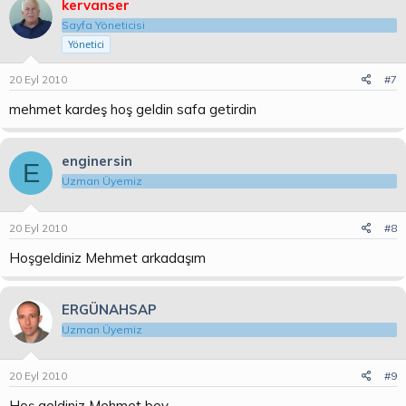
kervanser
Sayfa Yöneticisi
Yönetici
20 Eyl 2010
#7
mehmet kardeş hoş geldin safa getirdin
enginersin
E
Uzman Üyemiz
20 Eyl 2010
#8
Hoşgeldiniz Mehmet arkadaşım
ERGÜNAHSAP
Uzman Üyemiz
20 Eyl 2010
#9
Hoş geldiniz Mehmet bey