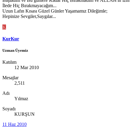
Başladım ve Bu günlere Kadar Hiç Bırakmadım ve ALLAH'ın İzni
İlede Hiç Bırakmayacağım...
Uzun Lafın Kısası Güzel Günler Yaşamamız Dileğimle;
Hepinize Sevgiler,Saygılar...
K
KurKur
Uzman Üyemiz
Katılım
12 Mar 2010
Mesajlar
2,511
Adı
Yılmaz
Soyadı
KURŞUN
11 Haz 2010