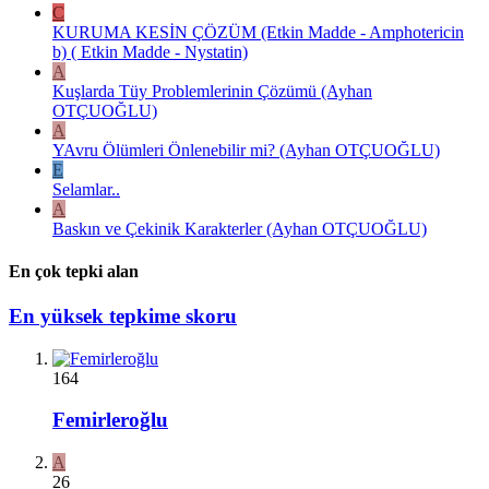
C
KURUMA KESİN ÇÖZÜM (Etkin Madde - Amphotericin
b) ( Etkin Madde - Nystatin)
A
Kuşlarda Tüy Problemlerinin Çözümü (Ayhan
OTÇUOĞLU)
A
YAvru Ölümleri Önlenebilir mi? (Ayhan OTÇUOĞLU)
E
Selamlar..
A
Baskın ve Çekinik Karakterler (Ayhan OTÇUOĞLU)
En çok tepki alan
En yüksek tepkime skoru
164
Femirleroğlu
A
26