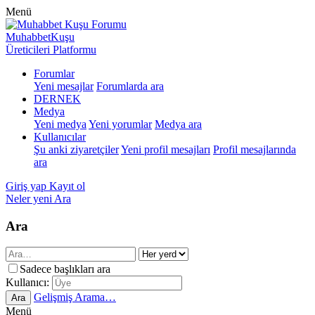
Menü
MuhabbetKuşu
Üreticileri Platformu
Forumlar
Yeni mesajlar
Forumlarda ara
DERNEK
Medya
Yeni medya
Yeni yorumlar
Medya ara
Kullanıcılar
Şu anki ziyaretçiler
Yeni profil mesajları
Profil mesajlarında
ara
Giriş yap
Kayıt ol
Neler yeni
Ara
Ara
Sadece başlıkları ara
Kullanıcı:
Gelişmiş Arama…
Ara
Menü