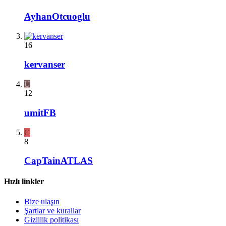
AyhanOtcuoglu
16
kervanser
U
12
umitFB
C
8
CapTainATLAS
Hızlı linkler
Bize ulaşın
Şartlar ve kurallar
Gizlilik politikası