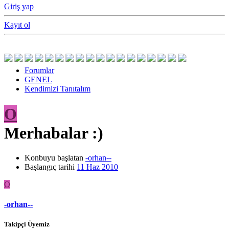
Giriş yap
Kayıt ol
Forumlar
GENEL
Kendimizi Tanıtalım
O
Merhabalar :)
Konbuyu başlatan
-orhan--
Başlangıç tarihi
11 Haz 2010
O
-orhan--
Takipçi Üyemiz