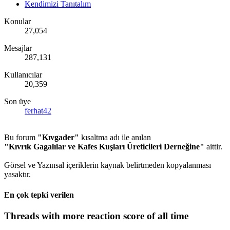
Kendimizi Tanıtalım
Konular
27,054
Mesajlar
287,131
Kullanıcılar
20,359
Son üye
ferhat42
Bu forum
"Kıvgader"
kısaltma adı ile anılan
"Kıvrık Gagalılar ve Kafes Kuşları Üreticileri Derneğine"
aittir.
Görsel ve Yazınsal içeriklerin kaynak belirtmeden kopyalanması
yasaktır.
En çok tepki verilen
Threads with more reaction score of all time