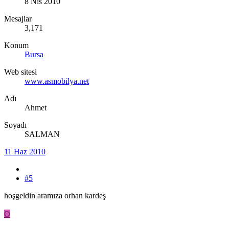
8 Nis 2010
Mesajlar
3,171
Konum
Bursa
Web sitesi
www.asmobilya.net
Adı
Ahmet
Soyadı
SALMAN
11 Haz 2010
#5
hoşgeldin aramıza orhan kardeş
O