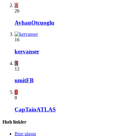
A
26
AyhanOtcuoglu
16
kervanser
U
12
umitFB
C
8
CapTainATLAS
Hızlı linkler
Bize ulaşın