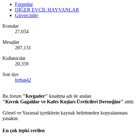
Forumlar
DİĞER EVCİL HAYVANLAR
Güvercinler
Konular
27,054
Mesajlar
287,131
Kullanıcılar
20,359
Son üye
ferhat42
Bu forum
"Kıvgader"
kısaltma adı ile anılan
"Kıvrık Gagalılar ve Kafes Kuşları Üreticileri Derneğine"
aittir.
Görsel ve Yazınsal içeriklerin kaynak belirtmeden kopyalanması
yasaktır.
En çok tepki verilen