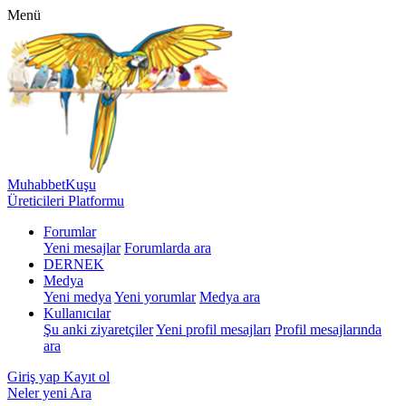
Menü
MuhabbetKuşu
Üreticileri Platformu
Forumlar
Yeni mesajlar
Forumlarda ara
DERNEK
Medya
Yeni medya
Yeni yorumlar
Medya ara
Kullanıcılar
Şu anki ziyaretçiler
Yeni profil mesajları
Profil mesajlarında
ara
Giriş yap
Kayıt ol
Neler yeni
Ara