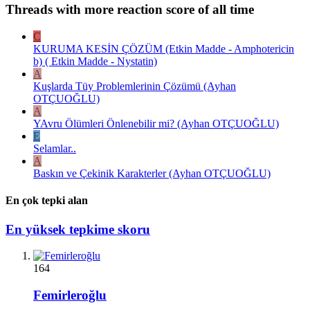
Threads with more reaction score of all time
C
KURUMA KESİN ÇÖZÜM (Etkin Madde - Amphotericin
b) ( Etkin Madde - Nystatin)
A
Kuşlarda Tüy Problemlerinin Çözümü (Ayhan
OTÇUOĞLU)
A
YAvru Ölümleri Önlenebilir mi? (Ayhan OTÇUOĞLU)
E
Selamlar..
A
Baskın ve Çekinik Karakterler (Ayhan OTÇUOĞLU)
En çok tepki alan
En yüksek tepkime skoru
164
Femirleroğlu