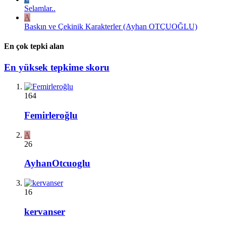
Selamlar..
A
Baskın ve Çekinik Karakterler (Ayhan OTÇUOĞLU)
En çok tepki alan
En yüksek tepkime skoru
164
Femirleroğlu
A
26
AyhanOtcuoglu
16
kervanser