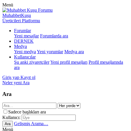
Menü
MuhabbetKuşu
Üreticileri Platformu
Forumlar
Yeni mesajlar
Forumlarda ara
DERNEK
Medya
Yeni medya
Yeni yorumlar
Medya ara
Kullanıcılar
Şu anki ziyaretçiler
Yeni profil mesajları
Profil mesajlarında
ara
Giriş yap
Kayıt ol
Neler yeni
Ara
Ara
Sadece başlıkları ara
Kullanıcı:
Gelişmiş Arama…
Ara
Menü