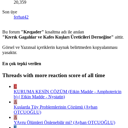
20,359
Son üye
ferhat42
Bu forum
"Kıvgader"
kısaltma adı ile anılan
"Kıvrık Gagalılar ve Kafes Kuşları Üreticileri Derneğine"
aittir.
Görsel ve Yazınsal içeriklerin kaynak belirtmeden kopyalanması
yasaktır.
En çok tepki verilen
Threads with more reaction score of all time
C
KURUMA KESİN ÇÖZÜM (Etkin Madde - Amphotericin
b) ( Etkin Madde - Nystatin)
A
Kuşlarda Tüy Problemlerinin Çözümü (Ayhan
OTÇUOĞLU)
A
YAvru Ölümleri Önlenebilir mi? (Ayhan OTÇUOĞLU)
E