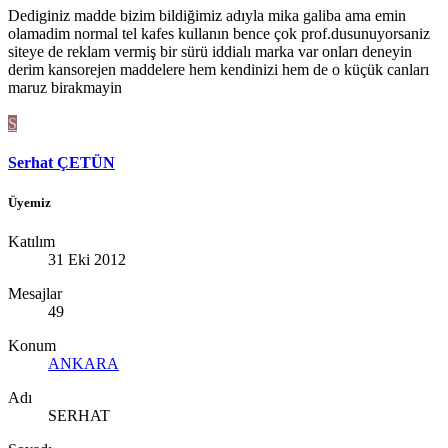
Dediginiz madde bizim bildiğimiz adıyla mika galiba ama emin
olamadim normal tel kafes kullanın bence çok prof.dusunuyorsaniz
siteye de reklam vermiş bir sürü iddialı marka var onları deneyin
derim kansorejen maddelere hem kendinizi hem de o küçük canları
maruz birakmayin
S
Serhat ÇETÜN
Üyemiz
Katılım
31 Eki 2012
Mesajlar
49
Konum
ANKARA
Adı
SERHAT