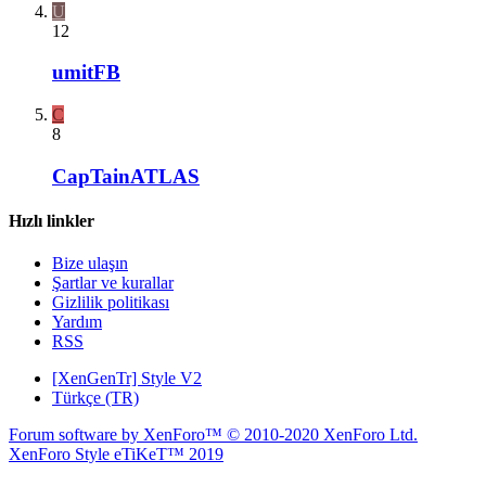
U
12
umitFB
C
8
CapTainATLAS
Hızlı linkler
Bize ulaşın
Şartlar ve kurallar
Gizlilik politikası
Yardım
RSS
[XenGenTr] Style V2
Türkçe (TR)
Forum software by XenForo™
© 2010-2020 XenForo Ltd.
XenForo Style eTiKeT™ 2019