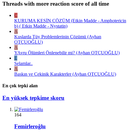
Threads with more reaction score of all time
C
KURUMA KESİN ÇÖZÜM (Etkin Madde - Amphotericin
b) ( Etkin Madde - Nystatin)
A
Kuşlarda Tüy Problemlerinin Çözümü (Ayhan
OTÇUOĞLU)
A
YAvru Ölümleri Önlenebilir mi? (Ayhan OTÇUOĞLU)
E
Selamlar..
A
Baskın ve Çekinik Karakterler (Ayhan OTÇUOĞLU)
En çok tepki alan
En yüksek tepkime skoru
164
Femirleroğlu