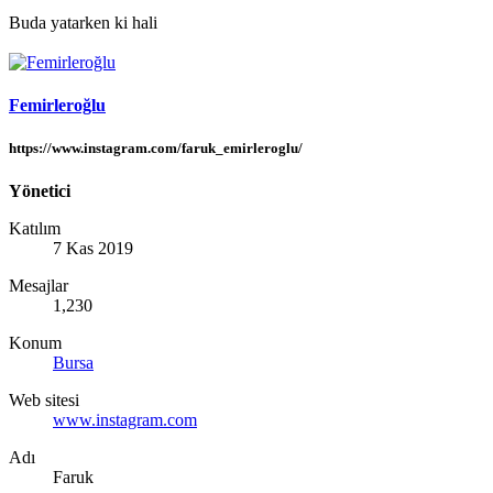
Buda yatarken ki hali
Femirleroğlu
https://www.instagram.com/faruk_emirleroglu/
Yönetici
Katılım
7 Kas 2019
Mesajlar
1,230
Konum
Bursa
Web sitesi
www.instagram.com
Adı
Faruk