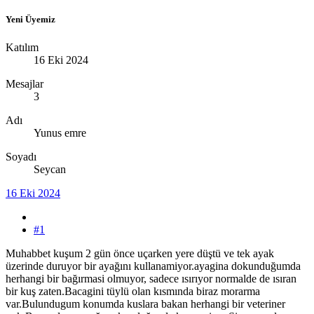
Yeni Üyemiz
Katılım
16 Eki 2024
Mesajlar
3
Adı
Yunus emre
Soyadı
Seycan
16 Eki 2024
#1
Muhabbet kuşum 2 gün önce uçarken yere düştü ve tek ayak
üzerinde duruyor bir ayağını kullanamiyor.ayagina dokunduğumda
herhangi bir bağırmasi olmuyor, sadece ısırıyor normalde de ısıran
bir kuş zaten.Bacagini tüylü olan kısmında biraz morarma
var.Bulundugum konumda kuslara bakan herhangi bir veteriner