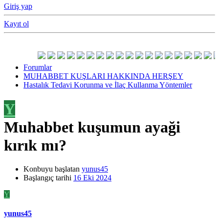
Giriş yap
Kayıt ol
Forumlar
MUHABBET KUŞLARI HAKKINDA HERŞEY
Hastalık Tedavi Korunma ve İlaç Kullanma Yöntemler
Y
Muhabbet kuşumun ayaği
kırık mı?
Konbuyu başlatan
yunus45
Başlangıç tarihi
16 Eki 2024
Y
yunus45