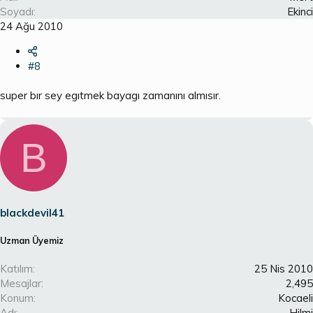
Soyadı
Ekinci
24 Ağu 2010
#8
super bır sey egıtmek bayagı zamanını almısır.
B
blackdevil41
Uzman Üyemiz
Katılım
25 Nis 2010
Mesajlar
2,495
Konum
Kocaeli
Adı
Hilmi