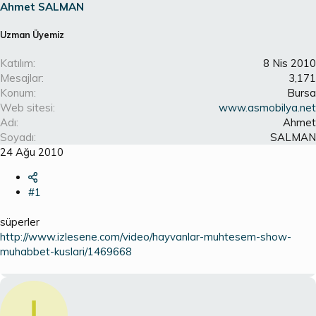
a
ç
Ahmet SALMAN
ş
t
l
a
Uzman Üyemiz
a
r
t
i
Katılım
8 Nis 2010
a
h
Mesajlar
3,171
n
i
Konum
Bursa
Web sitesi
www.asmobilya.net
Adı
Ahmet
Soyadı
SALMAN
24 Ağu 2010
#1
süperler
http://www.izlesene.com/video/hayvanlar-muhtesem-show-
muhabbet-kuslari/1469668
I