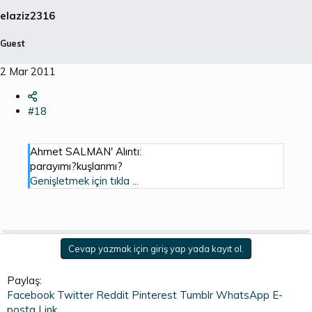
elaziz2316
Guest
2 Mar 2011
#18
Ahmet SALMAN' Alıntı:
parayımı?kuşlarımı?
Genişletmek için tıkla ...
Cevap yazmak için giriş yap yada kayıt ol.
Paylaş:
Facebook
Twitter
Reddit
Pinterest
Tumblr
WhatsApp
E-
posta
Link