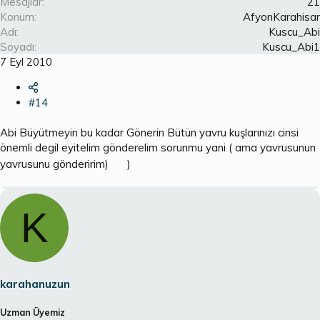
Mesajlar
21
Konum
AfyonKarahisar
Adı
Kuscu_Abi
Soyadı
Kuscu_Abi1
7 Eyl 2010
#14
Abi Büyütmeyin bu kadar Gönerin Bütün yavru kuşlarınızı cinsi
önemli degil eyitelim gönderelim sorunmu yani ( ama yavrusunun
yavrusunu gönderirim)
)
K
karahanuzun
Uzman Üyemiz