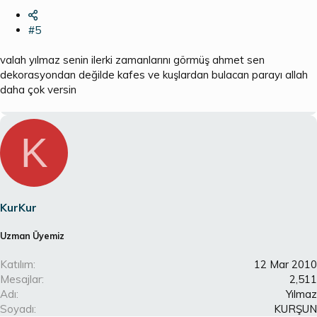
#5
valah yılmaz senin ilerki zamanlarını görmüş ahmet sen
dekorasyondan değilde kafes ve kuşlardan bulacan parayı allah
daha çok versin
K
KurKur
Uzman Üyemiz
Katılım
12 Mar 2010
Mesajlar
2,511
Adı
Yılmaz
Soyadı
KURŞUN