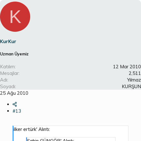
K
KurKur
Uzman Üyemiz
Katılım
12 Mar 2010
Mesajlar
2,511
Adı
Yılmaz
Soyadı
KURŞUN
25 Ağu 2010
#13
ilker ertürk' Alıntı:
Şahin GÜNGÖR' Alıntı: