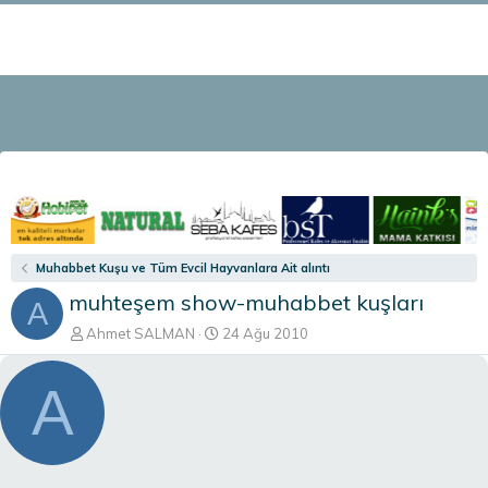
Muhabbet Kuşu ve Tüm Evcil Hayvanlara Ait alıntı
muhteşem show-muhabbet kuşları
A
K
B
Ahmet SALMAN
24 Ağu 2010
o
a
n
ş
A
b
l
u
a
y
n
u
g
b
ı