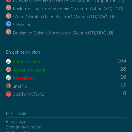
KURUMA KESİN ÇÖZÜM (Etkin Madde - Amphotericin b) ( E
A
Kuşlarda Tüy Problemlerinin Çözümü (Ayhan OTÇUOĞLU)
A
YAvru Ölümleri Önlenebilir mi? (Ayhan OTÇUOĞLU)
E
Selamlar..
A
Baskın ve Çekinik Karakterler (Ayhan OTÇUOĞLU)
En çok tepki alan
164
Femirleroğlu
26
AyhanOtcuoglu
A
16
kervanser
12
umitFB
U
8
CapTainATLAS
C
Hızlı linkler
Bize ulaşın
Şartlar ve kurallar