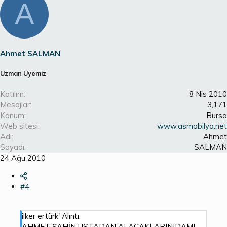
A
Ahmet SALMAN
Uzman Üyemiz
Katılım
8 Nis 2010
Mesajlar
3,171
Konum
Bursa
Web sitesi
www.asmobilya.net
Adı
Ahmet
Soyadı
SALMAN
24 Ağu 2010
#4
ilker ertürk' Alıntı:
AHMET ŞAHİN USTADAN ALACAKLARINIDAMI