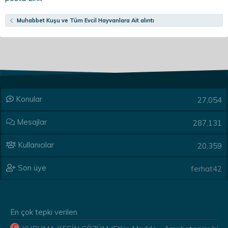
Muhabbet Kuşu ve Tüm Evcil Hayvanlara Ait alıntı
Konular
27,054
Mesajlar
287,131
Kullanıcılar
20,359
Son üye
ferhat42
En çok tepki verilen
C