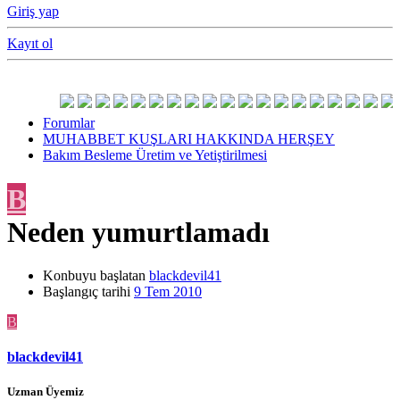
Giriş yap
Kayıt ol
Forumlar
MUHABBET KUŞLARI HAKKINDA HERŞEY
Bakım Besleme Üretim ve Yetiştirilmesi
B
Neden yumurtlamadı
Konbuyu başlatan
blackdevil41
Başlangıç tarihi
9 Tem 2010
B
blackdevil41
Uzman Üyemiz