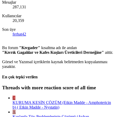
Mesajlar
287,131
Kullanıcılar
20,359
Son üye
ferhat42
Bu forum
"Kıvgader"
kısaltma adı ile anılan
"Kıvrık Gagalılar ve Kafes Kuşları Üreticileri Derneğine"
aittir.
Görsel ve Yazınsal içeriklerin kaynak belirtmeden kopyalanması
yasaktır.
En çok tepki verilen
Threads with more reaction score of all time
C
KURUMA KESİN ÇÖZÜM (Etkin Madde - Amphotericin
b) ( Etkin Madde - Nystatin)
A
Kuşlarda Tüy Problemlerinin Çözümü (Ayhan