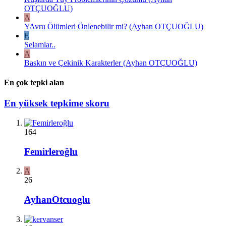
OTÇUOĞLU)
A
YAvru Ölümleri Önlenebilir mi? (Ayhan OTÇUOĞLU)
E
Selamlar..
A
Baskın ve Çekinik Karakterler (Ayhan OTÇUOĞLU)
En çok tepki alan
En yüksek tepkime skoru
164
Femirleroğlu
A
26
AyhanOtcuoglu