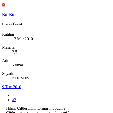
K
KurKur
Uzman Üyemiz
Katılım
12 Mar 2010
Mesajlar
2,511
Adı
Yılmaz
Soyadı
KURŞUN
9 Tem 2010
#2
Hilmi, Çiftleştiğini görmüş müydün ?
Çiftleşmişse, yumurta yiyor olabilir mi ?