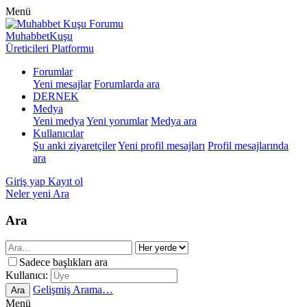
Menü
MuhabbetKuşu
Üreticileri Platformu
Forumlar
Yeni mesajlar
Forumlarda ara
DERNEK
Medya
Yeni medya
Yeni yorumlar
Medya ara
Kullanıcılar
Şu anki ziyaretçiler
Yeni profil mesajları
Profil mesajlarında
ara
Giriş yap
Kayıt ol
Neler yeni
Ara
Ara
Sadece başlıkları ara
Kullanıcı:
Gelişmiş Arama…
Ara
Menü