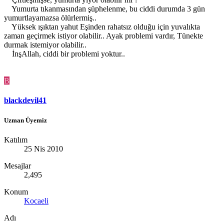
Yumurta tıkanmasından şüphelenme, bu ciddi durumda 3 gün
yumurtlayamazsa ölürlermiş..
Yüksek ışıktan yahut Eşinden rahatsız olduğu için yuvalıkta
zaman geçirmek istiyor olabilir.. Ayak problemi vardır, Tünekte
durmak istemiyor olabilir..
İnşAllah, ciddi bir problemi yoktur..
B
blackdevil41
Uzman Üyemiz
Katılım
25 Nis 2010
Mesajlar
2,495
Konum
Kocaeli
Adı