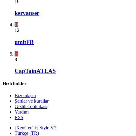
16
kervanser
U
12
umitFB
C
8
CapTainATLAS
Hızlı linkler
Bize ulaşın
Şartlar ve kurallar
Gizlilik politikası
Yardım
RSS
[XenGenTr] Style V2
Türkçe (TR)