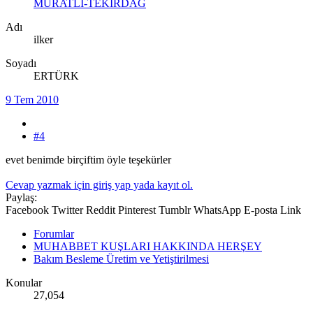
MURATLI-TEKİRDAĞ
Adı
ilker
Soyadı
ERTÜRK
9 Tem 2010
#4
evet benimde birçiftim öyle teşekürler
Cevap yazmak için giriş yap yada kayıt ol.
Paylaş:
Facebook
Twitter
Reddit
Pinterest
Tumblr
WhatsApp
E-posta
Link
Forumlar
MUHABBET KUŞLARI HAKKINDA HERŞEY
Bakım Besleme Üretim ve Yetiştirilmesi
Konular
27,054