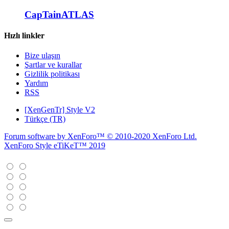
CapTainATLAS
Hızlı linkler
Bize ulaşın
Şartlar ve kurallar
Gizlilik politikası
Yardım
RSS
[XenGenTr] Style V2
Türkçe (TR)
Forum software by XenForo™
© 2010-2020 XenForo Ltd.
XenForo Style eTiKeT™ 2019