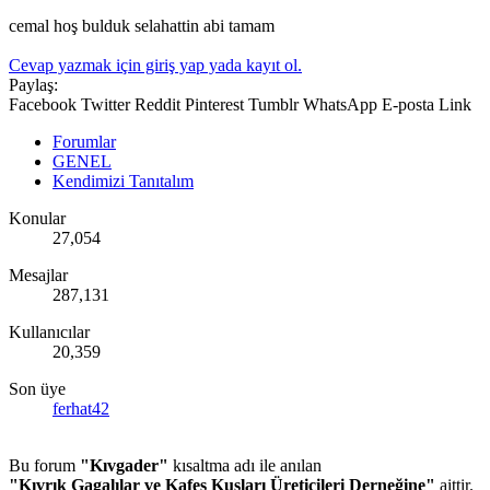
cemal hoş bulduk selahattin abi tamam
Cevap yazmak için giriş yap yada kayıt ol.
Paylaş:
Facebook
Twitter
Reddit
Pinterest
Tumblr
WhatsApp
E-posta
Link
Forumlar
GENEL
Kendimizi Tanıtalım
Konular
27,054
Mesajlar
287,131
Kullanıcılar
20,359
Son üye
ferhat42
Bu forum
"Kıvgader"
kısaltma adı ile anılan
"Kıvrık Gagalılar ve Kafes Kuşları Üreticileri Derneğine"
aittir.