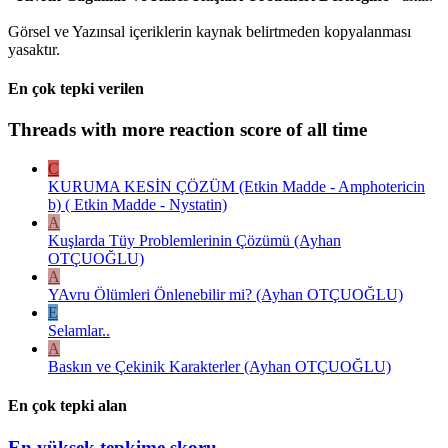
Görsel ve Yazınsal içeriklerin kaynak belirtmeden kopyalanması
yasaktır.
En çok tepki verilen
Threads with more reaction score of all time
C
KURUMA KESİN ÇÖZÜM (Etkin Madde - Amphotericin
b) ( Etkin Madde - Nystatin)
A
Kuşlarda Tüy Problemlerinin Çözümü (Ayhan
OTÇUOĞLU)
A
YAvru Ölümleri Önlenebilir mi? (Ayhan OTÇUOĞLU)
E
Selamlar..
A
Baskın ve Çekinik Karakterler (Ayhan OTÇUOĞLU)
En çok tepki alan
En yüksek tepkime skoru