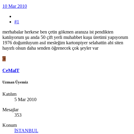
10 Mar 2010
#1
merhabalar herkese ben çetin gökmen aranıza ist pendikten
katılıyorum şu anda 50 çift yerli muhabbet kuşu üretimi yapıyorum
1976 doğumluyum asıl mesleğim kartonpiyer selahattin abi siten
hayırlı olsun daha senden öğrenecek çok şeyler var
C
CeMalT
Uzman Üyemiz
Katılım
5 Mar 2010
Mesajlar
353
Konum
İSTANBUL