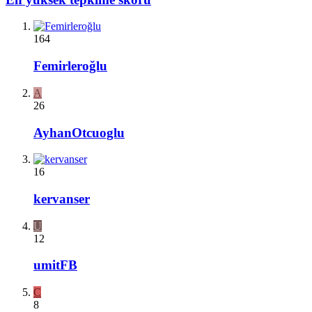
164
Femirleroğlu
A
26
AyhanOtcuoglu
16
kervanser
U
12
umitFB
C
8