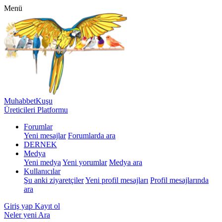
Menü
MuhabbetKuşu
Üreticileri Platformu
Forumlar
Yeni mesajlar
Forumlarda ara
DERNEK
Medya
Yeni medya
Yeni yorumlar
Medya ara
Kullanıcılar
Şu anki ziyaretçiler
Yeni profil mesajları
Profil mesajlarında
ara
Giriş yap
Kayıt ol
Neler yeni
Ara