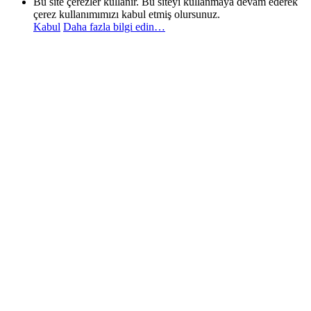
Bu site çerezler kullanır. Bu siteyi kullanmaya devam ederek
çerez kullanımımızı kabul etmiş olursunuz.
Kabul
Daha fazla bilgi edin…