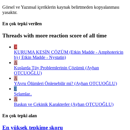
Görsel ve Yazınsal içeriklerin kaynak belirtmeden kopyalanması
yasaktır.
En çok tepki verilen
Threads with more reaction score of all time
C
KURUMA KESİN ÇÖZÜM (Etkin Madde - Amphotericin
b) ( Etkin Madde - Nystatin)
A
Kuşlarda Tüy Problemlerinin Çözümü (Ayhan
OTÇUOĞLU)
A
YAvru Ölümleri Önlenebilir mi? (Ayhan OTÇUOĞLU)
E
Selamlar..
A
Baskın ve Çekinik Karakterler (Ayhan OTÇUOĞLU)
En çok tepki alan
En yüksek tepkime skoru