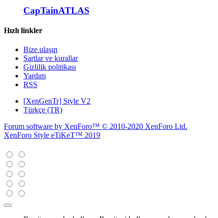
CapTainATLAS
Hızlı linkler
Bize ulaşın
Şartlar ve kurallar
Gizlilik politikası
Yardım
RSS
[XenGenTr] Style V2
Türkçe (TR)
Forum software by XenForo™
© 2010-2020 XenForo Ltd.
XenForo Style eTiKeT™ 2019