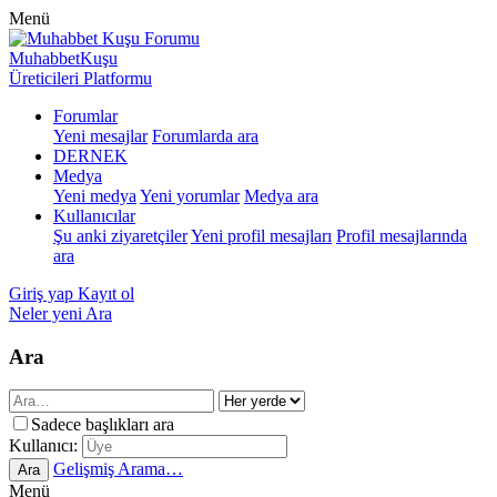
Menü
MuhabbetKuşu
Üreticileri Platformu
Forumlar
Yeni mesajlar
Forumlarda ara
DERNEK
Medya
Yeni medya
Yeni yorumlar
Medya ara
Kullanıcılar
Şu anki ziyaretçiler
Yeni profil mesajları
Profil mesajlarında
ara
Giriş yap
Kayıt ol
Neler yeni
Ara
Ara
Sadece başlıkları ara
Kullanıcı:
Gelişmiş Arama…
Ara
Menü