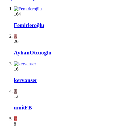
164
Femirleroğlu
A
26
AyhanOtcuoglu
16
kervanser
U
12
umitFB
C
8