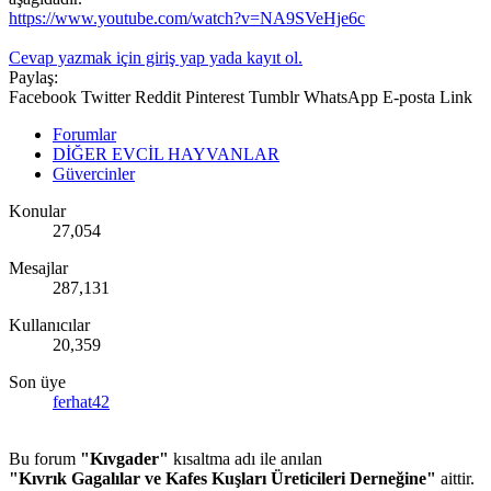
https://www.youtube.com/watch?v=NA9SVeHje6c
Cevap yazmak için giriş yap yada kayıt ol.
Paylaş:
Facebook
Twitter
Reddit
Pinterest
Tumblr
WhatsApp
E-posta
Link
Forumlar
DİĞER EVCİL HAYVANLAR
Güvercinler
Konular
27,054
Mesajlar
287,131
Kullanıcılar
20,359
Son üye
ferhat42
Bu forum
"Kıvgader"
kısaltma adı ile anılan
"Kıvrık Gagalılar ve Kafes Kuşları Üreticileri Derneğine"
aittir.