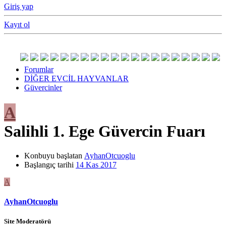
Giriş yap
Kayıt ol
Forumlar
DİĞER EVCİL HAYVANLAR
Güvercinler
A
Salihli 1. Ege Güvercin Fuarı
Konbuyu başlatan
AyhanOtcuoglu
Başlangıç tarihi
14 Kas 2017
A
AyhanOtcuoglu
Site Moderatörü