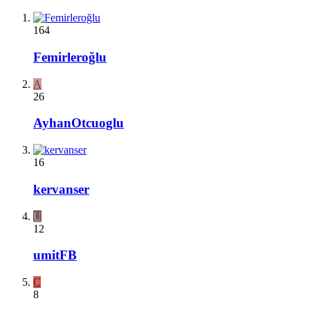
164
Femirleroğlu
A
26
AyhanOtcuoglu
16
kervanser
U
12
umitFB
C
8