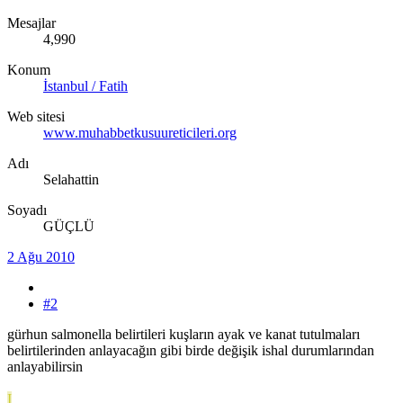
Mesajlar
4,990
Konum
İstanbul / Fatih
Web sitesi
www.muhabbetkusuureticileri.org
Adı
Selahattin
Soyadı
GÜÇLÜ
2 Ağu 2010
#2
gürhun salmonella belirtileri kuşların ayak ve kanat tutulmaları
belirtilerinden anlayacağın gibi birde değişik ishal durumlarından
anlayabilirsin
I