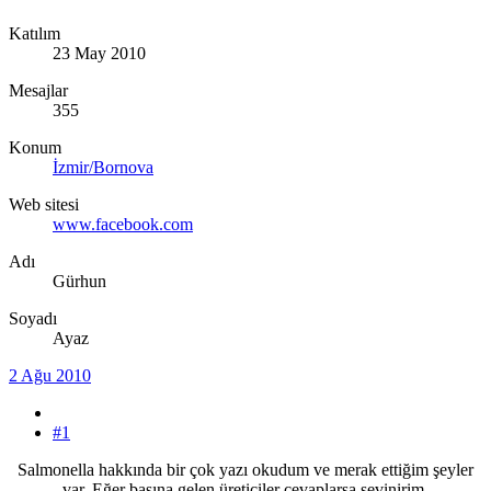
Katılım
23 May 2010
Mesajlar
355
Konum
İzmir/Bornova
Web sitesi
www.facebook.com
Adı
Gürhun
Soyadı
Ayaz
2 Ağu 2010
#1
Salmonella hakkında bir çok yazı okudum ve merak ettiğim şeyler
var. Eğer başına gelen üreticiler cevaplarsa sevinirim.