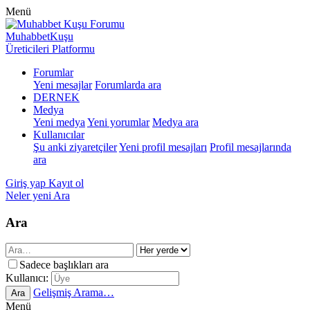
Menü
MuhabbetKuşu
Üreticileri Platformu
Forumlar
Yeni mesajlar
Forumlarda ara
DERNEK
Medya
Yeni medya
Yeni yorumlar
Medya ara
Kullanıcılar
Şu anki ziyaretçiler
Yeni profil mesajları
Profil mesajlarında
ara
Giriş yap
Kayıt ol
Neler yeni
Ara
Ara
Sadece başlıkları ara
Kullanıcı:
Gelişmiş Arama…
Ara
Menü