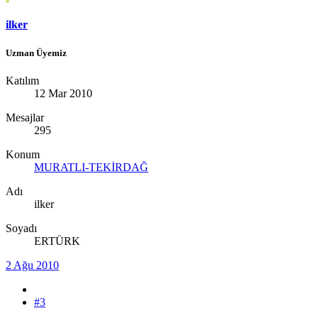
ilker
Uzman Üyemiz
Katılım
12 Mar 2010
Mesajlar
295
Konum
MURATLI-TEKİRDAĞ
Adı
ilker
Soyadı
ERTÜRK
2 Ağu 2010
#3