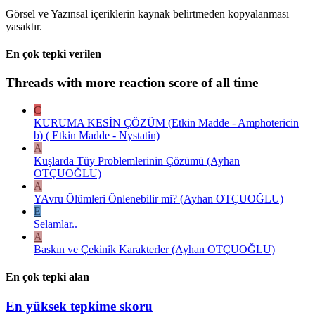
Görsel ve Yazınsal içeriklerin kaynak belirtmeden kopyalanması
yasaktır.
En çok tepki verilen
Threads with more reaction score of all time
C
KURUMA KESİN ÇÖZÜM (Etkin Madde - Amphotericin
b) ( Etkin Madde - Nystatin)
A
Kuşlarda Tüy Problemlerinin Çözümü (Ayhan
OTÇUOĞLU)
A
YAvru Ölümleri Önlenebilir mi? (Ayhan OTÇUOĞLU)
E
Selamlar..
A
Baskın ve Çekinik Karakterler (Ayhan OTÇUOĞLU)
En çok tepki alan
En yüksek tepkime skoru