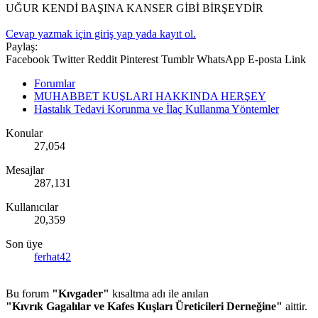
UĞUR KENDİ BAŞINA KANSER GİBİ BİRŞEYDİR
Cevap yazmak için giriş yap yada kayıt ol.
Paylaş:
Facebook
Twitter
Reddit
Pinterest
Tumblr
WhatsApp
E-posta
Link
Forumlar
MUHABBET KUŞLARI HAKKINDA HERŞEY
Hastalık Tedavi Korunma ve İlaç Kullanma Yöntemler
Konular
27,054
Mesajlar
287,131
Kullanıcılar
20,359
Son üye
ferhat42
Bu forum
"Kıvgader"
kısaltma adı ile anılan
"Kıvrık Gagalılar ve Kafes Kuşları Üreticileri Derneğine"
aittir.