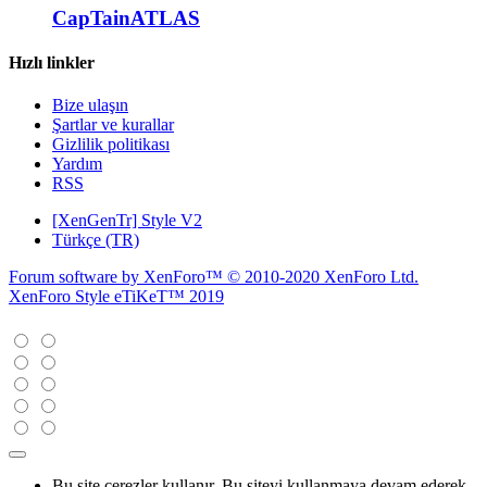
CapTainATLAS
Hızlı linkler
Bize ulaşın
Şartlar ve kurallar
Gizlilik politikası
Yardım
RSS
[XenGenTr] Style V2
Türkçe (TR)
Forum software by XenForo™
© 2010-2020 XenForo Ltd.
XenForo Style eTiKeT™ 2019
Bu site çerezler kullanır. Bu siteyi kullanmaya devam ederek