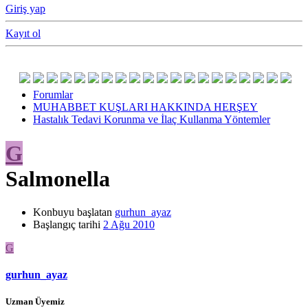
Giriş yap
Kayıt ol
Forumlar
MUHABBET KUŞLARI HAKKINDA HERŞEY
Hastalık Tedavi Korunma ve İlaç Kullanma Yöntemler
G
Salmonella
Konbuyu başlatan
gurhun_ayaz
Başlangıç tarihi
2 Ağu 2010
G
gurhun_ayaz
Uzman Üyemiz