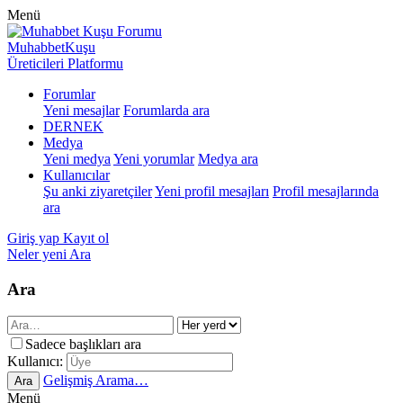
Menü
MuhabbetKuşu
Üreticileri Platformu
Forumlar
Yeni mesajlar
Forumlarda ara
DERNEK
Medya
Yeni medya
Yeni yorumlar
Medya ara
Kullanıcılar
Şu anki ziyaretçiler
Yeni profil mesajları
Profil mesajlarında
ara
Giriş yap
Kayıt ol
Neler yeni
Ara
Ara
Sadece başlıkları ara
Kullanıcı:
Gelişmiş Arama…
Ara
Menü