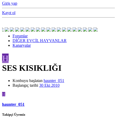
Giriş yap
Kayıt ol
Forumlar
DİĞER EVCİL HAYVANLAR
Kanaryalar
H
SES KISIKLIĞI
Konbuyu başlatan
haunter_051
Başlangıç tarihi
30 Eki 2010
H
haunter_051
Takipçi Üyemiz