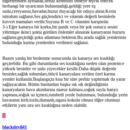
diğerlerinden ayrılarak,sessiz kendisini ötmeye teşvik edecek
herhangi bir uyarıcının bulunmadığı,geldiği yere eş
ısıda,cereyansız,havadar,huzur duyacağı bir odaya alınır.Kesin
istirahatı sağlanır.Ses güçlendirici ve vitamin değerli besinlerle
kuvvet mamaları verilir.Suyuna B ve C vitamini karıştırılır.
3-) Eğer kanarya bir korku,bir panik veya bir şok sonucu sesini
yitirmişse ikinci şokta görülen önlemler alınarak kanaryanın huzuru
sağlanır,geçirdiği şoku atlatması beklenir.Bu arada sağlık yemlerinin
bulunduğu karma yemlerden verilmesi sağlanır.
Bazen yanlış bir beslenme sonucunda da kanarya ses kısıklığı
geçirebilir. Bu gibi durumlarda ses kısıklığına neden olan proteince
yüksek besinler ve unlu yiyecekler kesilir.Daha düşük değerde
besinler,sağlık tohumları,ötücü kanaryalara verilen özel karma
yemler kullanılır.Başlangıçta kısa bir süre perhiz yaptırmak da yarar
sağlayacaktır. Bütün bunlardan başka sık sık değindiğimiz
kanaryaların hava akımlarına maruz kalması,soğuk suyla banyo
yapması,soğuk su içmesi,rutubetli yerde bulunması, bulunduğu yerin
havasının kirli,tozlu,dumanlı,sigara kokulu olması diğer olumsuz
etkilerin yanı sıra ses kısıklığına neden olabilir.
B
blackdevil41