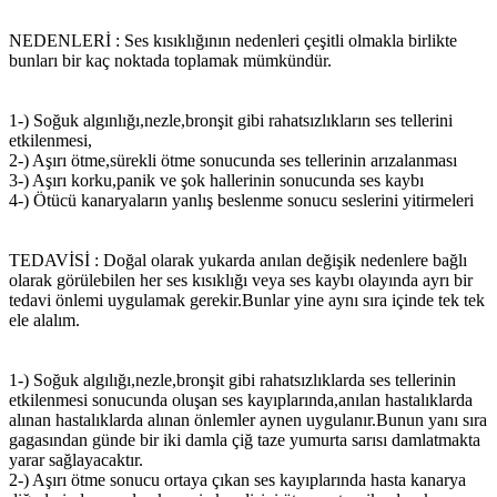
NEDENLERİ : Ses kısıklığının nedenleri çeşitli olmakla birlikte
bunları bir kaç noktada toplamak mümkündür.
1-) Soğuk algınlığı,nezle,bronşit gibi rahatsızlıkların ses tellerini
etkilenmesi,
2-) Aşırı ötme,sürekli ötme sonucunda ses tellerinin arızalanması
3-) Aşırı korku,panik ve şok hallerinin sonucunda ses kaybı
4-) Ötücü kanaryaların yanlış beslenme sonucu seslerini yitirmeleri
TEDAVİSİ : Doğal olarak yukarda anılan değişik nedenlere bağlı
olarak görülebilen her ses kısıklığı veya ses kaybı olayında ayrı bir
tedavi önlemi uygulamak gerekir.Bunlar yine aynı sıra içinde tek tek
ele alalım.
1-) Soğuk algılığı,nezle,bronşit gibi rahatsızlıklarda ses tellerinin
etkilenmesi sonucunda oluşan ses kayıplarında,anılan hastalıklarda
alınan hastalıklarda alınan önlemler aynen uygulanır.Bunun yanı sıra
gagasından günde bir iki damla çiğ taze yumurta sarısı damlatmakta
yarar sağlayacaktır.
2-) Aşırı ötme sonucu ortaya çıkan ses kayıplarında hasta kanarya