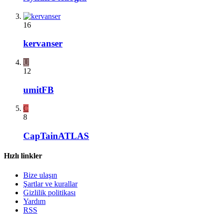
16
kervanser
U
12
umitFB
C
8
CapTainATLAS
Hızlı linkler
Bize ulaşın
Şartlar ve kurallar
Gizlilik politikası
Yardım
RSS