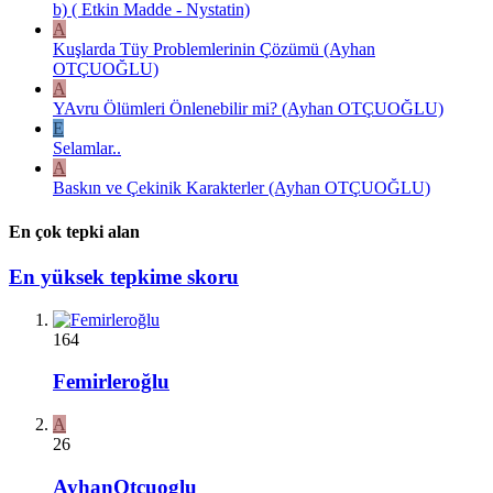
b) ( Etkin Madde - Nystatin)
A
Kuşlarda Tüy Problemlerinin Çözümü (Ayhan
OTÇUOĞLU)
A
YAvru Ölümleri Önlenebilir mi? (Ayhan OTÇUOĞLU)
E
Selamlar..
A
Baskın ve Çekinik Karakterler (Ayhan OTÇUOĞLU)
En çok tepki alan
En yüksek tepkime skoru
164
Femirleroğlu
A
26
AyhanOtcuoglu