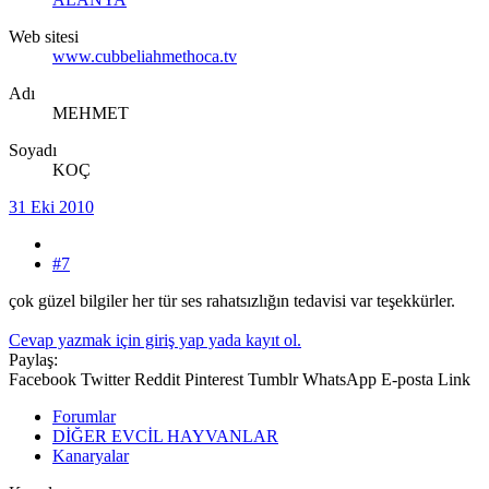
Web sitesi
www.cubbeliahmethoca.tv
Adı
MEHMET
Soyadı
KOÇ
31 Eki 2010
#7
çok güzel bilgiler her tür ses rahatsızlığın tedavisi var teşekkürler.
Cevap yazmak için giriş yap yada kayıt ol.
Paylaş:
Facebook
Twitter
Reddit
Pinterest
Tumblr
WhatsApp
E-posta
Link
Forumlar
DİĞER EVCİL HAYVANLAR
Kanaryalar