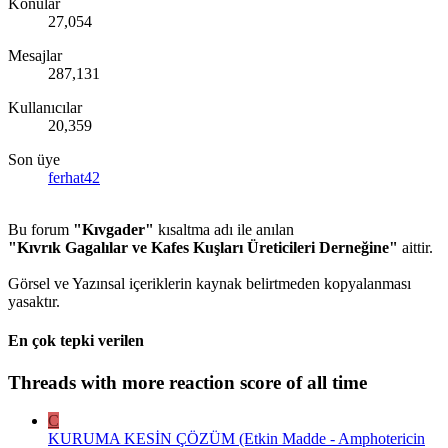
Konular
27,054
Mesajlar
287,131
Kullanıcılar
20,359
Son üye
ferhat42
Bu forum
"Kıvgader"
kısaltma adı ile anılan
"Kıvrık Gagalılar ve Kafes Kuşları Üreticileri Derneğine"
aittir.
Görsel ve Yazınsal içeriklerin kaynak belirtmeden kopyalanması
yasaktır.
En çok tepki verilen
Threads with more reaction score of all time
C
KURUMA KESİN ÇÖZÜM (Etkin Madde - Amphotericin