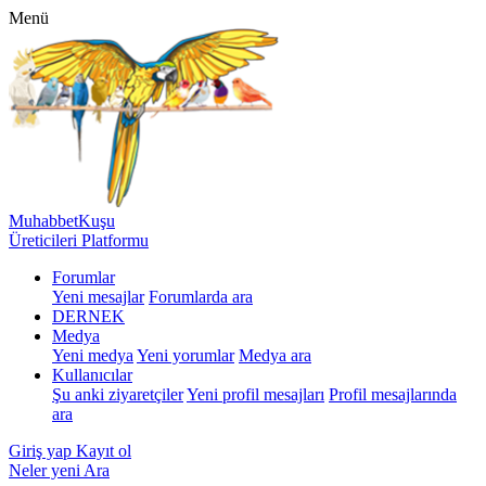
Menü
MuhabbetKuşu
Üreticileri Platformu
Forumlar
Yeni mesajlar
Forumlarda ara
DERNEK
Medya
Yeni medya
Yeni yorumlar
Medya ara
Kullanıcılar
Şu anki ziyaretçiler
Yeni profil mesajları
Profil mesajlarında
ara
Giriş yap
Kayıt ol
Neler yeni
Ara