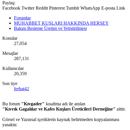
Paylaş:
Facebook
Twitter
Reddit
Pinterest
Tumblr
WhatsApp
E-posta
Link
Forumlar
MUHABBET KUŞLARI HAKKINDA HERŞEY
Bakım Besleme Üretim ve Yetiştirilmesi
Konular
27,054
Mesajlar
287,131
Kullanıcılar
20,359
Son üye
ferhat42
Bu forum
"Kıvgader"
kısaltma adı ile anılan
"Kıvrık Gagalılar ve Kafes Kuşları Üreticileri Derneğine"
aittir.
Görsel ve Yazınsal içeriklerin kaynak belirtmeden kopyalanması
yasaktır.