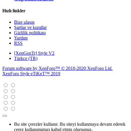
Hızlı linkler
Bize ulaşın
Şartlar ve kurallar
Gizlilik politikası
Yardım
RSS
[XenGenTr] Style V2
Türkçe (TR)
Forum software by XenForo™
© 2010-2020 XenForo Ltd.
XenForo Style eTiKeT™ 2019
Bu site çerezler kullanır. Bu siteyi kullanmaya devam ederek
çerez kullanımımızı kabul etmiş olursunuz.