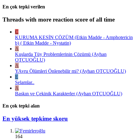
En çok tepki verilen
Threads with more reaction score of all time
C
KURUMA KESİN ÇÖZÜM (Etkin Madde - Amphotericin
b) ( Etkin Madde - Nystatin)
A
Kuşlarda Tüy Problemlerinin Çözümü (Ayhan
OTÇUOĞLU)
A
YAvru Ölümleri Önlenebilir mi? (Ayhan OTÇUOĞLU)
E
Selamlar..
A
Baskın ve Çekinik Karakterler (Ayhan OTÇUOĞLU)
En çok tepki alan
En yüksek tepkime skoru
164