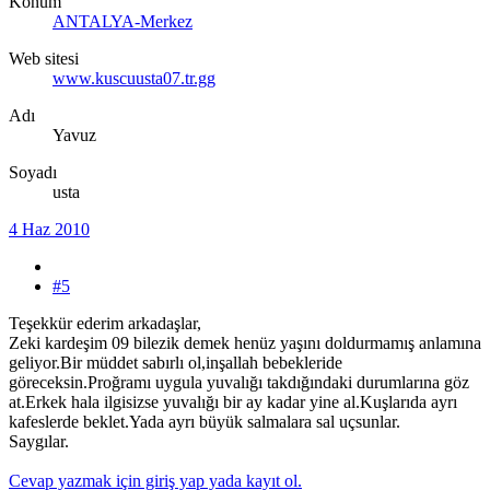
Konum
ANTALYA-Merkez
Web sitesi
www.kuscuusta07.tr.gg
Adı
Yavuz
Soyadı
usta
4 Haz 2010
#5
Teşekkür ederim arkadaşlar,
Zeki kardeşim 09 bilezik demek henüz yaşını doldurmamış anlamına
geliyor.Bir müddet sabırlı ol,inşallah bebekleride
göreceksin.Proğramı uygula yuvalığı takdığındaki durumlarına göz
at.Erkek hala ilgisizse yuvalığı bir ay kadar yine al.Kuşlarıda ayrı
kafeslerde beklet.Yada ayrı büyük salmalara sal uçsunlar.
Saygılar.
Cevap yazmak için giriş yap yada kayıt ol.