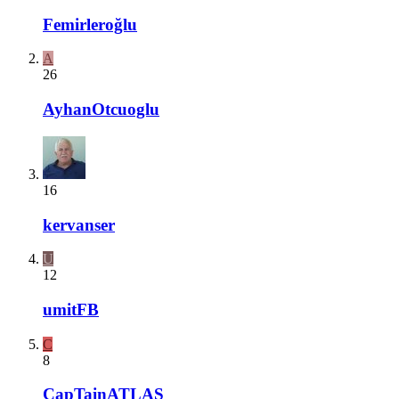
Femirleroğlu
A
26
AyhanOtcuoglu
16
kervanser
U
12
umitFB
C
8
CapTainATLAS