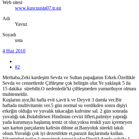
Web sitesi
www.kuscuusta07.tr.gg
Adı
Yavuz
Soyadı
usta
4 Haz 2010
#2
Merhaba,Zeki kardeşim Sevda ve Sultan papağanın Erkek.Özellikle
Sevda ve cennetlerde Çiftleşme çok belirgin olur.Ye yaklaşık 5 ila
15 dakika sürebilir.O nedenledir'ki çiftleşmeden yumurtluyor olması
muhtemeldir.
Kuşlarını ayır,İki hafta evit s,avit k ve Deyvit 3 damla ver.Bir
haftada multivitamin ver.5 gün normal su verdikden sonra dişiyi
erkeğin olduğu ve yuvalık takacağın kafesine sal. 2 gün sonrada
yuvalığı tak.Bulabilirsen Hindistan cevizi lifleri,palmiye yaprağı
yada kurumaya başlamış temiz ot olur,yoksa renkli yazı içermeyen
sarı karton parçalarını kafesin dibine at.Banyoluk sürekli takılı
olsun.Yuvalığı çok iyi dezenfekte et,parazit ilaçlarınıda kullan.
Vitaminleri tozlar 1 mercimek tanesi kadar,Devit3 damla suluğa 1