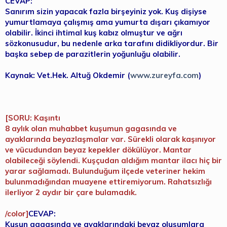
CEVAP:
Sanırım sizin yapacak fazla birşeyiniz yok. Kuş dişiyse
yumurtlamaya çalışmış ama yumurta dışarı çıkamıyor
olabilir. İkinci ihtimal kuş kabız olmuştur ve ağrı
sözkonusudur, bu nedenle arka tarafını didikliyordur. Bir
başka sebep de parazitlerin yoğunluğu olabilir.
Kaynak: Vet.Hek. Altuğ Okdemir (
www.zureyfa.com
)
[SORU: Kaşıntı
8 aylık olan muhabbet kuşumun gagasında ve
ayaklarında beyazlaşmalar var. Sürekli olarak kaşınıyor
ve vücudundan beyaz kepekler dökülüyor. Mantar
olabileceği söylendi. Kuşçudan aldığım mantar ilacı hiç bir
yarar sağlamadı. Bulunduğum ilçede veteriner hekim
bulunmadığından muayene ettiremiyorum. Rahatsızlığı
ilerliyor 2 aydır bir çare bulamadık.
/color]
CEVAP:
Kuşun gagasında ve ayaklarındaki beyaz oluşumlara