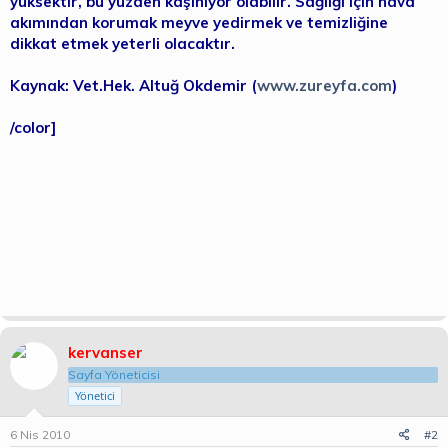
yüksektir, bu yüzden kaşınıyor olabilir. Sağlığı için hava
akımından korumak meyve yedirmek ve temizliğine
dikkat etmek yeterli olacaktır.
Kaynak: Vet.Hek. Altuğ Okdemir (
www.zureyfa.com
)
/color]
kervanser
Sayfa Yöneticisi
Yönetici
6 Nis 2010
#2