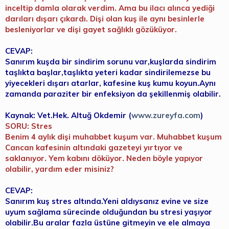
inceltip damla olarak verdim. Ama bu ilacı alınca yediği
darıları dışarı çıkardı. Dişi olan kuş ile aynı besinlerle
besleniyorlar ve dişi gayet sağlıklı gözüküyor.
CEVAP:
Sanırım kuşda bir sindirim sorunu var,kuşlarda sindirim
taşlıkta başlar,taşlıkta yeteri kadar sindirilemezse bu
yiyecekleri dışarı atarlar, kafesine kuş kumu koyun.Aynı
zamanda paraziter bir enfeksiyon da şekillenmiş olabilir.
Kaynak: Vet.Hek. Altuğ Okdemir (
www.zureyfa.com
)
SORU: Stres
Benim 4 aylık dişi muhabbet kuşum var. Muhabbet kuşum
Cancan kafesinin altındaki gazeteyi yırtıyor ve
saklanıyor. Yem kabını döküyor. Neden böyle yapıyor
olabilir, yardım eder misiniz?
CEVAP:
Sanırım kuş stres altında.Yeni aldıysanız evine ve size
uyum sağlama sürecinde olduğundan bu stresi yaşıyor
olabilir.Bu aralar fazla üstüne gitmeyin ve ele almaya