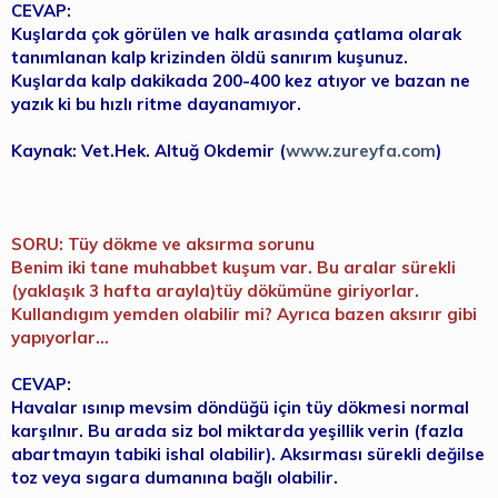
CEVAP:
Kuşlarda çok görülen ve halk arasında çatlama olarak
tanımlanan kalp krizinden öldü sanırım kuşunuz.
Kuşlarda kalp dakikada 200-400 kez atıyor ve bazan ne
yazık ki bu hızlı ritme dayanamıyor.
Kaynak: Vet.Hek. Altuğ Okdemir (
www.zureyfa.com
)
SORU: Tüy dökme ve aksırma sorunu
Benim iki tane muhabbet kuşum var. Bu aralar sürekli
(yaklaşık 3 hafta arayla)tüy dökümüne giriyorlar.
Kullandıgım yemden olabilir mi? Ayrıca bazen aksırır gibi
yapıyorlar...
CEVAP:
Havalar ısınıp mevsim döndüğü için tüy dökmesi normal
karşılnır. Bu arada siz bol miktarda yeşillik verin (fazla
abartmayın tabiki ishal olabilir). Aksırması sürekli değilse
toz veya sıgara dumanına bağlı olabilir.