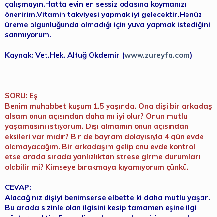
çalışmayın.Hatta evin en sessiz odasına koymanızı
öneririm.Vitamin takviyesi yapmak iyi gelecektir.Henüz
üreme olgunluğunda olmadığı için yuva yapmak istediğini
sanmıyorum.
Kaynak: Vet.Hek. Altuğ Okdemir (
www.zureyfa.com
)
SORU: Eş
Benim muhabbet kuşum 1,5 yaşında. Ona dişi bir arkadaş
alsam onun açısından daha mı iyi olur? Onun mutlu
yaşamasını istiyorum. Dişi almamın onun açısından
eksileri var mıdır? Bir de bayram dolayısıyla 4 gün evde
olamayacağım. Bir arkadaşım gelip onu evde kontrol
etse arada sırada yanlızlıktan strese girme durumları
olabilir mi? Kimseye bırakmaya kıyamıyorum çünkü.
CEVAP:
Alacağınız dişiyi benimserse elbette ki daha mutlu yaşar.
Bu arada sizinle olan ilgisini kesip tamamen eşine ilgi