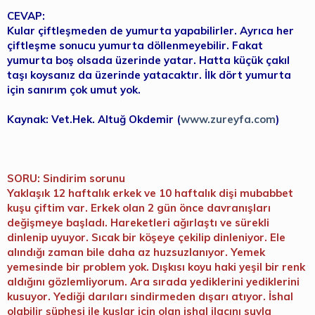
CEVAP:
Kular çiftleşmeden de yumurta yapabilirler. Ayrıca her
çiftleşme sonucu yumurta döllenmeyebilir. Fakat
yumurta boş olsada üzerinde yatar. Hatta küçük çakıl
taşı koysanız da üzerinde yatacaktır. İlk dört yumurta
için sanırım çok umut yok.
Kaynak: Vet.Hek. Altuğ Okdemir (
www.zureyfa.com
)
SORU: Sindirim sorunu
Yaklaşık 12 haftalık erkek ve 10 haftalık dişi mubabbet
kuşu çiftim var. Erkek olan 2 gün önce davranışları
değişmeye başladı. Hareketleri ağırlaştı ve sürekli
dinlenip uyuyor. Sıcak bir köşeye çekilip dinleniyor. Ele
alındığı zaman bile daha az huzsuzlanıyor. Yemek
yemesinde bir problem yok. Dışkısı koyu haki yeşil bir renk
aldığını gözlemliyorum. Ara sırada yediklerini yediklerini
kusuyor. Yediği darıları sindirmeden dışarı atıyor. İshal
olabilir şüphesi ile kuşlar için olan ishal ilacını suyla