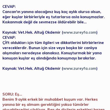
CEVAP:
Cancan'ın yanına alacağınız kuş kaç aylık olursa olsun,
eğer kuşlar birbirleriyle eş tutarlarsa asla konuşmazlar.
Kıskanmak değil de sevmezse öldürebilir bile...
Kaynak: Vet.Hek. Altuğ Okdemir (
www.zureyfa.com
)
CEVAP:
Çİft oldukları için tüm ilgileri ve dikkatlerini bitrbirlerine
vereceklerdir. Bunun için size veya başka bir canlıya
alışmaları neredeyse olanaksız. Konuşturmak bir yana
konuşan kuşlar eş alındığında konuşmayı bırakırlar.
Kaynak: Vet.Hek. Altuğ Okdemir (
www.zureyfa.com
)
SORU: Eş...
Benim 9 aylık erkek bir muhabbet kuşum var. Herkes
yanına bir eş almam gerektiğini yoksa tümörler
oluşabileceğini söylüyor. Ben de dişilerin erkekleri bazen