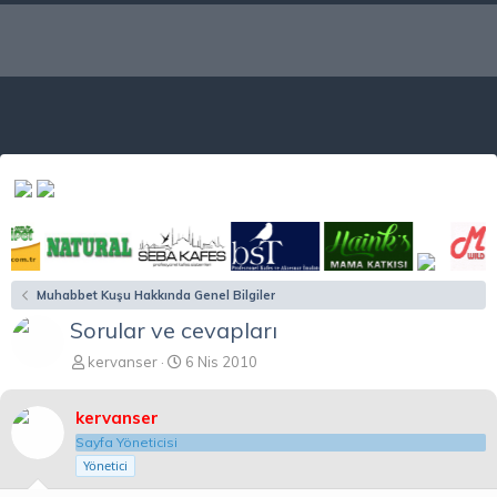
Muhabbet Kuşu Hakkında Genel Bilgiler
Sorular ve cevapları
K
B
kervanser
6 Nis 2010
o
a
n
ş
kervanser
b
l
u
a
Sayfa Yöneticisi
y
n
Yönetici
u
g