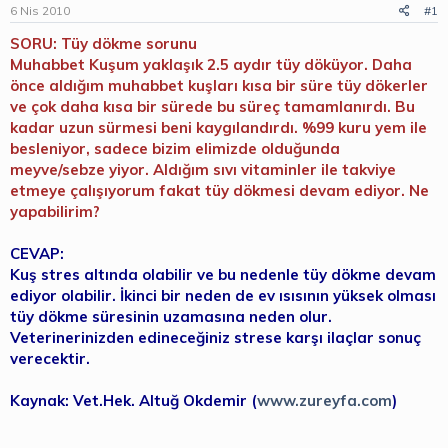
b
ı
6 Nis 2010
#1
a
ç
ş
t
SORU: Tüy dökme sorunu
l
a
Muhabbet Kuşum yaklaşık 2.5 aydır tüy döküyor. Daha
a
r
önce aldığım muhabbet kuşları kısa bir süre tüy dökerler
t
i
ve çok daha kısa bir sürede bu süreç tamamlanırdı. Bu
a
h
kadar uzun sürmesi beni kaygılandırdı. %99 kuru yem ile
n
i
besleniyor, sadece bizim elimizde olduğunda
meyve/sebze yiyor. Aldığım sıvı vitaminler ile takviye
etmeye çalışıyorum fakat tüy dökmesi devam ediyor. Ne
yapabilirim?
CEVAP:
Kuş stres altında olabilir ve bu nedenle tüy dökme devam
ediyor olabilir. İkinci bir neden de ev ısısının yüksek olması
tüy dökme süresinin uzamasına neden olur.
Veterinerinizden edineceğiniz strese karşı ilaçlar sonuç
verecektir.
Kaynak: Vet.Hek. Altuğ Okdemir (
www.zureyfa.com
)