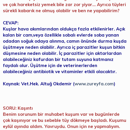
ve çok hareketsiz yemek bile zar zor yiyor... Ayrıca tüyleri
sürekli kabarık ne olmuş olabilir ve ben ne yapabilirim?
CEVAP:
Kuşlar hava akımlarından oldukça fazla etkilenirler. Açık
kalan bir cam,veya özellikle sobalı evlerde soba yanan
odadan soğuk odaya alınma, camın önünde durma kuşda
üşütmeye neden olabilir. Ayrıca iç parazitler kuşun bitkin
düşmesine neden olabilir. İç parazitler için aktarlardan
alabileceğiniz kafurdan bir tutam suyuna katmanız
faydalı olur. Üşütme için de veterinerlerden
alabileceğiniz antibiotik ve vitaminler etkili olacaktır.
Kaynak: Vet.Hek. Altuğ Okdemir (
www.zureyfa.com
)
SORU: Kaşıntı
Benim sorunum bir muhabet kuşum var ve bugünlerde
çok kaşınıyor ve bu sebeble tüy dökmeye başladı. Kuşumu
eylül ayında aldım. Yavruydu. Onun için ne yapmalıyım.