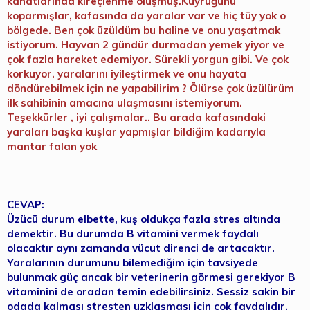
kanatlarında kireçlenme oluşmuş.Kuyruğunu
koparmışlar, kafasında da yaralar var ve hiç tüy yok o
bölgede. Ben çok üzüldüm bu haline ve onu yaşatmak
istiyorum. Hayvan 2 gündür durmadan yemek yiyor ve
çok fazla hareket edemiyor. Sürekli yorgun gibi. Ve çok
korkuyor. yaralarını iyileştirmek ve onu hayata
döndürebilmek için ne yapabilirim ? Ölürse çok üzülürüm
ilk sahibinin amacına ulaşmasını istemiyorum.
Teşekkürler , iyi çalışmalar.. Bu arada kafasındaki
yaraları başka kuşlar yapmışlar bildiğim kadarıyla
mantar falan yok
CEVAP:
Üzücü durum elbette, kuş oldukça fazla stres altında
demektir. Bu durumda B vitamini vermek faydalı
olacaktır aynı zamanda vücut direnci de artacaktır.
Yaralarının durumunu bilemediğim için tavsiyede
bulunmak güç ancak bir veterinerin görmesi gerekiyor B
vitaminini de oradan temin edebilirsiniz. Sessiz sakin bir
odada kalması stresten uzklaşması için çok faydalıdır.