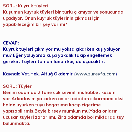
SORU: Kuyruk tüyleri
Kuşumun kuyruk tüyleri bir türlü çıkmıyor ve sonucunda
uçadıyor. Onun kuyruk tüylerinin çıkması için
yapabileceğim bir şey var mı?
CEVAP:
Kuyruk tüyleri çıkmıyor mu yoksa çıkarken kuş yoluyor
mu? Eğer yoluyorsa kuşa yakalık takıp engellemek
gerekir. Tüyleri tamamlanan kuş da uçacaktır.
Kaynak: Vet.Hek. Altuğ Okdemir (
www.zureyfa.com
)
SORU: Tüyler
Benim odamda 2 tane cok sevimli muhabbet kusum
var.Arkadasım yatarken onları odadan cıkarmamı aksi
halde uyurken tuyu bogazıma kacıp cigerime
yapısabilirmis.Boyle birsey mumkun mu.Yada onların
ucusan tuyleri zararlımı. Zira odamda bol miktarda tuy
bulunmakta.