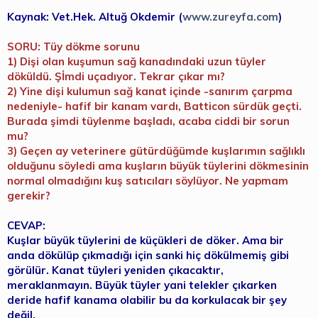
Kaynak: Vet.Hek. Altuğ Okdemir (
www.zureyfa.com
)
SORU: Tüy dökme sorunu
1) Dişi olan kuşumun sağ kanadındaki uzun tüyler
döküldü. Şİmdi uçadıyor. Tekrar çıkar mı?
2) Yine dişi kulumun sağ kanat içinde -sanırım çarpma
nedeniyle- hafif bir kanam vardı, Batticon sürdük geçti.
Burada şimdi tüylenme başladı, acaba ciddi bir sorun
mu?
3) Geçen ay veterinere gütürdüğümde kuşlarımın sağlıklı
olduğunu söyledi ama kuşların büyük tüylerini dökmesinin
normal olmadığını kuş satıcıları söylüyor. Ne yapmam
gerekir?
CEVAP:
Kuşlar büyük tüylerini de küçükleri de döker. Ama bir
anda dökülüp çıkmadığı için sanki hiç dökülmemiş gibi
görülür. Kanat tüyleri yeniden çıkacaktır,
meraklanmayın. Büyük tüyler yani telekler çıkarken
deride hafif kanama olabilir bu da korkulacak bir şey
değil.