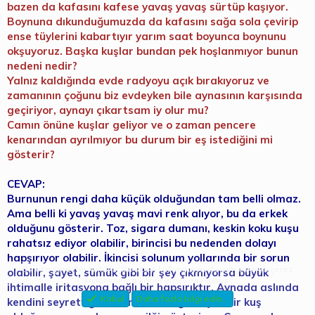
bazen da kafasını kafese yavaş yavaş sürtüp kaşıyor.
Boynuna dıkunduğumuzda da kafasını sağa sola çevirip
ense tüylerini kabartıyır yarım saat boyunca boynunu
okşuyoruz. Başka kuşlar bundan pek hoşlanmıyor bunun
nedeni nedir?
Yalnız kaldığında evde radyoyu açık bırakıyoruz ve
zamanının çoğunu biz evdeyken bile aynasının karşısında
geçiriyor, aynayı çıkartsam iy olur mu?
Camın önüne kuşlar geliyor ve o zaman pencere
kenarından ayrılmıyor bu durum bir eş istediğini mi
gösterir?
CEVAP:
Burnunun rengi daha küçük olduğundan tam belli olmaz.
Ama belli ki yavaş yavaş mavi renk alıyor, bu da erkek
olduğunu gösterir. Toz, sigara dumanı, keskin koku kuşu
rahatsız ediyor olabilir, birincisi bu nedenden dolayı
hapşırıyor olabilir. İkincisi solunum yollarında bir sorun
Bu site çerezler kullanır. Bu siteyi kullanmaya devam ederek çerez
olabilir, şayet, sümük gibi bir şey çıkmıyorsa büyük
kullanımımızı kabul etmiş olursunuz.
ihtimalle iritasyona bağlı bir hapsırıktır. Aynada aslında
Kabul
Daha fazla bilgi edin…
kendini seyrettiğinin farkında değil başka bir kuş