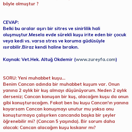
böyle olmuştur ?
CEVAP:
Belki bu aralar aşırı bir sitres ve sinirlilik hali
oluşmuştur.Mesela evde sürekli kuşu irite eden bir çocuk
veya kedi vs. varsa stres ve koruma güdüsüyle
ısırabilir.Biraz kendi haline bırakın.
Kaynak: Vet.Hek. Altuğ Okdemir (
www.zureyfa.com
)
SORU: Yeni muhabbet kuşu...
Benim Cancan adında bir muhabbet kuşum var. Onun
yanına 2 aylık bir kuş almayı düşünüyorum. Neden 2 aylık
derseniz; Cancan konuşan bir kuş, alacağım kuşu da onun
gibi konuşturacağım. Fakat ben bu kuşu Cancan'ın yanına
koyarsam Cancan konuşmayı unutur mu yoksa onu
konuşturmaya çalışırken cancanda başka bir şeyler
öğrenebilir mi? (Cancan 5 yaşında). Bir sorum daha
olacak: Cancan alacağım kuşu kıskanır mı?