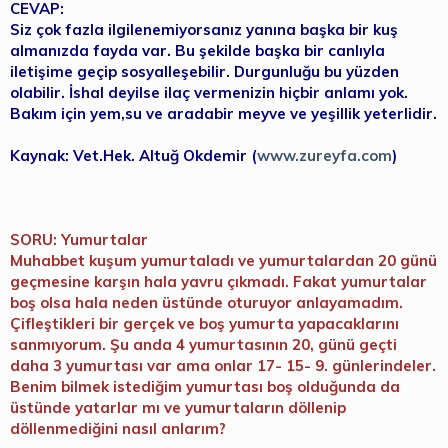
CEVAP:
Siz çok fazla ilgilenemiyorsanız yanına başka bir kuş
almanızda fayda var. Bu şekilde başka bir canlıyla
iletişime geçip sosyalleşebilir. Durgunluğu bu yüzden
olabilir. İshal deyilse ilaç vermenizin hiçbir anlamı yok.
Bakım için yem,su ve aradabir meyve ve yeşillik yeterlidir.
Kaynak: Vet.Hek. Altuğ Okdemir (
www.zureyfa.com
)
SORU: Yumurtalar
Muhabbet kuşum yumurtaladı ve yumurtalardan 20 günü
geçmesine karşın hala yavru çıkmadı. Fakat yumurtalar
boş olsa hala neden üstünde oturuyor anlayamadım.
Çifleştikleri bir gerçek ve boş yumurta yapacaklarını
sanmıyorum. Şu anda 4 yumurtasının 20, günü geçti
daha 3 yumurtası var ama onlar 17- 15- 9. günlerindeler.
Benim bilmek istediğim yumurtası boş olduğunda da
üstünde yatarlar mı ve yumurtaların döllenip
döllenmediğini nasıl anlarım?