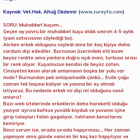
Kaynak: Vet.Hek. Altuğ Okdemir (
www.zureyfa.com
)
SORU: Muhabbet kuşum...
Geçen ay yavru bir muhabbet kuşu aldık sınırım 4-5 aylık
(yani satıscısının söylediği bu).
Alırken erkek oldugunu soyledi ama bir kaç kişiye daha
sordum dişi edediler. Burnunun üzerindeki etli kısım
beyaz renkte ama yanlara doğru açık mavi, turkuaz arası
bir renk alıyor. Kuşumuzun kendisi de beyaz zaten.
Cinsiyetini kesin olarak anlamanın başka bir yolu var
mıdır? Burnundan pek anlayamadık çünkü... Evde çoğu
zaman tek başına kalıyor ve yanına bir eş almak
istiyoruz. Bu nedenle erkek mi dişi mi olduğunu nasıl
anlarız?
Bazı web sitelerinde erkeklerin daha hareketli olduğu
yazıyor ayrıca kafese yuvalık koyduk ve yuvanın içine
girip talaşları falan gagalıyor, tahtanın kenarlarını
kemiriyor.
İkinci sorum ise, arada sırada hapşırması... Her zaman
yapmıyor ama günde sanırım bir kaç kez hapşıtıyor ve