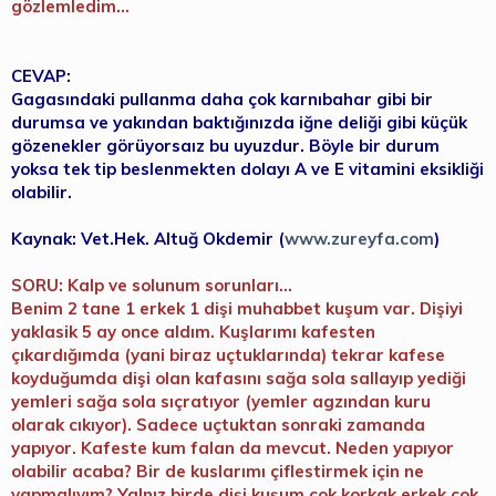
gözlemledim...
CEVAP:
Gagasındaki pullanma daha çok karnıbahar gibi bir
durumsa ve yakından baktığınızda iğne deliği gibi küçük
gözenekler görüyorsaız bu uyuzdur. Böyle bir durum
yoksa tek tip beslenmekten dolayı A ve E vitamini eksikliği
olabilir.
Kaynak: Vet.Hek. Altuğ Okdemir (
www.zureyfa.com
)
SORU: Kalp ve solunum sorunları...
Benim 2 tane 1 erkek 1 dişi muhabbet kuşum var. Dişiyi
yaklasik 5 ay once aldım. Kuşlarımı kafesten
çıkardığımda (yani biraz uçtuklarında) tekrar kafese
koyduğumda dişi olan kafasını sağa sola sallayıp yediği
yemleri sağa sola sıçratıyor (yemler agzından kuru
olarak cıkıyor). Sadece uçtuktan sonraki zamanda
yapıyor. Kafeste kum falan da mevcut. Neden yapıyor
olabilir acaba? Bir de kuslarımı çiflestirmek için ne
yapmalıyım? Yalnız birde dişi kuşum cok korkak erkek cok