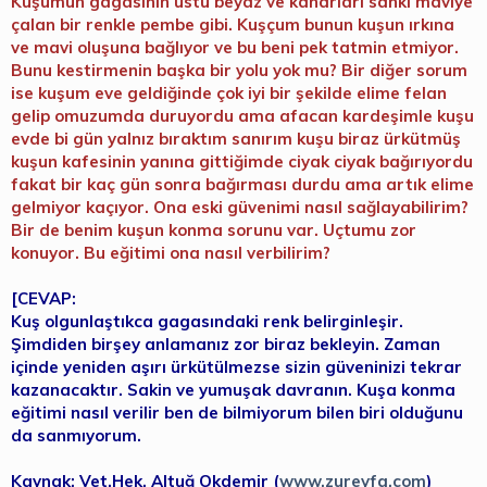
Kuşumun gagasının üstü beyaz ve kanarları sanki maviye
çalan bir renkle pembe gibi. Kuşçum bunun kuşun ırkına
ve mavi oluşuna bağlıyor ve bu beni pek tatmin etmiyor.
Bunu kestirmenin başka bir yolu yok mu? Bir diğer sorum
ise kuşum eve geldiğinde çok iyi bir şekilde elime felan
gelip omuzumda duruyordu ama afacan kardeşimle kuşu
evde bi gün yalnız bıraktım sanırım kuşu biraz ürkütmüş
kuşun kafesinin yanına gittiğimde ciyak ciyak bağırıyordu
fakat bir kaç gün sonra bağırması durdu ama artık elime
gelmiyor kaçıyor. Ona eski güvenimi nasıl sağlayabilirim?
Bir de benim kuşun konma sorunu var. Uçtumu zor
konuyor. Bu eğitimi ona nasıl verbilirim?
[CEVAP:
Kuş olgunlaştıkca gagasındaki renk belirginleşir.
Şimdiden birşey anlamanız zor biraz bekleyin. Zaman
içinde yeniden aşırı ürkütülmezse sizin güveninizi tekrar
kazanacaktır. Sakin ve yumuşak davranın. Kuşa konma
eğitimi nasıl verilir ben de bilmiyorum bilen biri olduğunu
da sanmıyorum.
Kaynak: Vet.Hek. Altuğ Okdemir (
www.zureyfa.com
)