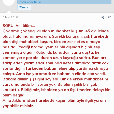
Sayfa Yöneticisi
Yönetici
6 Nis 2010
#3
SORU: Ani ölüm...
Çok ama çok sağlıklı olan muhabbet kuşum, 45 dk. içinde
öldü. Hala inanamıyorum. Sürekli konuşan, çok hareketli
olan dişi muhabbet kuşum, birden zor nefes almaya
basladı. Yediği normal yemlerinin dışında hiç bir sey
yememişti o gün. Kabardı, kanatları yana düştü, her
zaman yere paralel duran uzun kuyruğu sarktı. Bunları
takip eden yarım saat sonunda nefes almakta artık cok
zorlandığını farkeden babam eline alıp yardimci olmaya
calıştı. Ama işe yaramadı ve babamın elinde can verdi.
Babam dilinin şiştiğini söyledi. Bir de erkek muhabbetim
var, ama onda bir sorun yok. Bu ölüm şekli bizi çok
korkuttu. Bildiğimiz, ishalden ya da üşütmeden dolayı bir
ölüm değildi.
Anlattıklarımdan hareketle kuşun ölümüyle ilgili yorum
yapabilir misiniz.