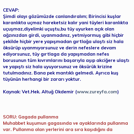
CEVAP:
Şimdi olayı gözümüzde canlandıralım; Birincisi kuşlar
karanlıkta uçmaz hareketsiz kalır yani tüyleri karanlıkta
uçuşmaz,diyelimki uçuştu,bu tüy uyurken açık olan
ağzınızdan girdi, uyanmadınız, yetmiyormuş gibi hiçbir
şekilde hiçbir yere yapışmadan gırtlağa ulaştı siz hala
öksürüp uyanmıyorsunuz ve derin nefeslere devam
ediyorsunuz, tüy gırtlaga da yapışmadan nefes
borusunun tüm kıvrımlarını başarıyla aşıp akciğere ulaştı
ve yapıştı siz hala uyuyorsunuz ve öksürük krizine
tutulmadınız. Bana pek mantıklı gelmedi. Ayrıca kuş
tüyünün herhangi bir zararı yoktur.
Kaynak: Vet.Hek. Altuğ Okdemir (
www.zureyfa.com
)
SORU: Gagada pullanma
Muhabbet kuşumun gagasında ve ayaklarında pullanma
var. Pullanma olan yerlerini ara sıra kaşıdığını da