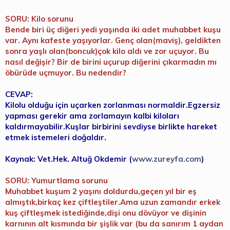
SORU: Kilo sorunu
Bende biri üç diğeri yedi yaşında iki adet muhabbet kuşu
var. Aynı kafeste yaşıyorlar. Genç olan(maviş), geldikten
sonra yaşlı olan(boncuk)çok kilo aldı ve zor uçuyor. Bu
nasıl değişir? Bir de birini uçurup diğerini çıkarmadın mı
öbürüde uçmuyor. Bu nedendir?
CEVAP:
Kilolu olduğu için uçarken zorlanması normaldir.Egzersiz
yapması gerekir ama zorlamayın kalbi kiloları
kaldırmayabilir.Kuşlar birbirini sevdiyse birlikte hareket
etmek istemeleri doğaldır.
Kaynak: Vet.Hek. Altuğ Okdemir (
www.zureyfa.com
)
SORU: Yumurtlama sorunu
Muhabbet kuşum 2 yaşını doldurdu,geçen yıl bir eş
almıştık,birkaç kez çiftleştiler.Ama uzun zamandır erkek
kuş çiftleşmek istediğinde,dişi onu dövüyor ve dişinin
karnının alt kısmında bir şişlik var (bu da sanırım 1 aydan