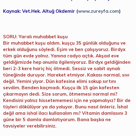
Kaynak: Vet.Hek. Altuğ Okdemir (
www.zureyfa.com
)
SORU: Yaralı muhabbet kuşu
Bir muhabbet kuşu aldım. kuşçu 35 günlük olduğunu ve
erkek olduğunu söyledi. Eşim ve ben çalışıyoruz. Birdyx
tüm gün evde yalnız. Yanına radyo açtık. Akşad eve
geldiğimizde hep onunla ilgileniyoruz. Birdyx geldiğinden
beri 2-3 kere hariç hiç ötmedi. Sessiz ve sabit aynalı
tüneğinde duruyor. Hareket etmiyor. Kakası normal, sıvı
değil. Yemini yiyor. Dün kafesine elimi sokup sırtını
sevdim. Benden kaçmadı. Kuşçu ilk 15 gün kafesten
çıkarmayın dedi. Size sorum, ötmemesi normal mi?
Kendisini yalnız hissetememesi için ne yapmalıyız? Bir de
tüyleri dökülüyor ya da yoluyor. Bunu nasıl önleriz. İshal
değil ama ishal ilacı kullanalım mı? Vitamin damlasını 3
güne bir 5 damla damlatıyorum. Bana başka ne
tavsiyeler verebilirsiniz.