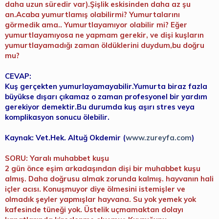
daha uzun süredir var).Şişlik eskisinden daha az şu
an.Acaba yumurtlamış olabilirmi? Yumurtalarını
görmedik ama.. Yumurtlayamıyor olabilir mi? Eğer
yumurtlayamıyosa ne yapmam gerekir, ve dişi kuşların
yumurtlayamadığı zaman öldüklerini duydum,bu doğru
mu?
CEVAP:
Kuş gerçekten yumurlayamayabilir.Yumurta biraz fazla
büyükse dışarı çıkamaz o zaman profesyonel bir yardım
gerekiyor demektir.Bu durumda kuş aşırı stres veya
komplikasyon sonucu ölebilir.
Kaynak: Vet.Hek. Altuğ Okdemir (
www.zureyfa.com
)
SORU: Yaralı muhabbet kuşu
2 gün önce eşim arkadaşından dişi bir muhabbet kuşu
almış. Daha doğrusu almak zorunda kalmış. hayvanın hali
içler acısı. Konuşmuyor diye ölmesini istemişler ve
olmadık şeyler yapmışlar hayvana. Su yok yemek yok
kafesinde tüneği yok. Üstelik uçmamaktan dolayı