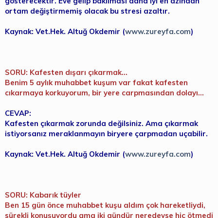
gösterecektir. Eve gelip bakılması daha iyi en azından
ortam değiştirmemiş olacak bu stresi azaltır.
Kaynak: Vet.Hek. Altuğ Okdemir (
www.zureyfa.com
)
SORU: Kafesten dışarı çıkarmak...
Benim 5 aylık muhabbet kuşum var fakat kafesten
cıkarmaya korkuyorum, bir yere carpmasından dolayı...
CEVAP:
Kafesten çıkarmak zorunda değilsiniz. Ama çıkarmak
istiyorsanız meraklanmayın biryere çarpmadan uçabilir.
Kaynak: Vet.Hek. Altuğ Okdemir (
www.zureyfa.com
)
SORU: Kabarık tüyler
Ben 15 gün önce muhabbet kuşu aldım çok hareketliydi,
sürekli konuşuyordu ama iki gündür neredeyse hiç ötmedi