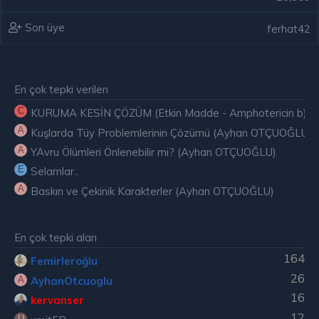
Son üye
ferhat42
En çok tepki verilen
C
KURUMA KESİN ÇÖZÜM (Etkin Madde - Amphotericin b) ( E
A
Kuşlarda Tüy Problemlerinin Çözümü (Ayhan OTÇUOĞLU)
A
YAvru Ölümleri Önlenebilir mi? (Ayhan OTÇUOĞLU)
E
Selamlar..
A
Baskın ve Çekinik Karakterler (Ayhan OTÇUOĞLU)
En çok tepki alan
164
Femirleroğlu
26
AyhanOtcuoglu
A
16
kervanser
12
U