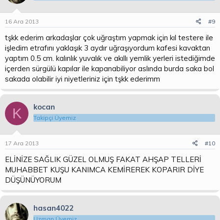
16 Ara 2013
#9
tşkk ederim arkadaşlar çok uğraştım yapmak için kıl testere ile
işledim etrafını yaklaşık 3 aydır uğraşıyordum kafesi kavaktan
yaptım 0.5 cm. kalınlık yuvalık ve akıllı yemlik yerleri istediğimde
içerden sürgülü kapılar ile kapanabiliyor aslında burda saka bol
sakada olabilir iyi niyetleriniz için tşkk ederimm
kocan
K
Takipçi Üyemiz
17 Ara 2013
#10
ELİNİZE SAĞLIK GÜZEL OLMUŞ FAKAT AHŞAP TELLERİ
MUHABBET KUŞU KANIMCA KEMİREREK KOPARIR DİYE
DÜŞÜNÜYORUM
hasan4022
Uzman Üyemiz