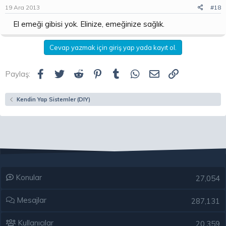
19 Ara 2013
#18
El emeği gibisi yok. Elinize, emeğinize sağlık.
Cevap yazmak için giriş yap yada kayıt ol.
Facebook
Twitter
Reddit
Pinterest
Tumblr
WhatsApp
E-posta
Link
Paylaş:
Kendin Yap Sistemler (DIY)
Konular
27,054
Mesajlar
287,131
Kullanıcılar
20,359