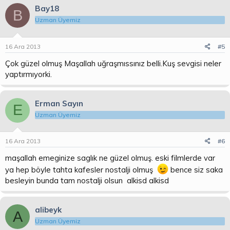
Bay18
B
Uzman Üyemiz
16 Ara 2013
#5
Çok güzel olmuş Maşallah uğraşmıssınız belli.Kuş sevgisi neler
yaptırmıyorki.
Erman Sayın
E
Uzman Üyemiz
16 Ara 2013
#6
maşallah emeginize saglık ne güzel olmuş. eski filmlerde var
ya hep böyle tahta kafesler nostalji olmuş
bence siz saka
besleyin bunda tam nostalji olsun alkisd alkisd
alibeyk
A
Uzman Üyemiz