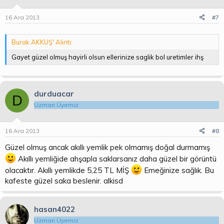
16 Ara 2013
#7
Burak AKKUŞ' Alıntı:
Gayet güzel olmuş hayirli olsun ellerinize saglik bol uretimler ihş
durduacar
D
Uzman Üyemiz
16 Ara 2013
#8
Güzel olmuş ancak akıllı yemlik pek olmamış doğal durmamış
Akıllı yemliğide ahşapla saklarsanız daha güzel bir görüntü
olacaktır. Akıllı yemlikde 5,25 TL MİŞ
Emeğinize sağlık. Bu
kafeste güzel saka beslenir. alkisd
hasan4022
Uzman Üyemiz