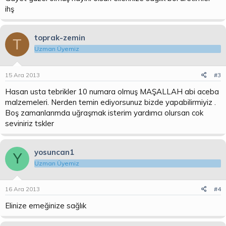
ihş
toprak-zemin
T
Uzman Üyemiz
15 Ara 2013
#3
Hasan usta tebrikler 10 numara olmuş MAŞALLAH abi aceba
malzemeleri. Nerden temin ediyorsunuz bizde yapabilirmiyiz .
Boş zamanlarımda uğraşmak isterim yardımcı olursan cok
seviniriz tskler
yosuncan1
Y
Uzman Üyemiz
16 Ara 2013
#4
Elinize emeğinize sağlık