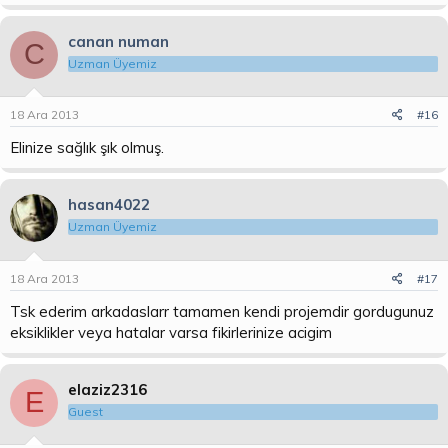
canan numan
C
Uzman Üyemiz
18 Ara 2013
#16
Elinize sağlık şık olmuş.
hasan4022
Uzman Üyemiz
18 Ara 2013
#17
Tsk ederim arkadaslarr tamamen kendi projemdir gordugunuz
eksiklikler veya hatalar varsa fikirlerinize acigim
elaziz2316
E
Guest