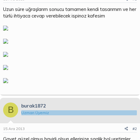
b
ı
a
ç
Uzun süre uğraşlarım sonucu tamamen kendi tasarımım ve her
ş
t
türlü ihtiyaca cevap verebilecek ispinoz kafesim
l
a
a
r
t
i
a
h
n
i
burak1872
B
Uzman Üyemiz
15 Ara 2013
#2
Gayet güzel olmuş hayirli olsun ellerinize saglik bol uretimler