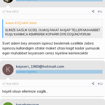
17 Ara 2013
#11
Adem KOÇHAN' Alıntı:
ELİNİZE SAĞLIK GÜZEL OLMUŞ FAKAT AHŞAP TELLERİ MUHABBET
KUŞU KANIMCA KEMİREREK KOPARIR DİYE DÜŞÜNÜYORUM
Evet adem bey amacim ispinoz beslemek ozellikle zebra
ispinozu kullandigim citalar maket citasi kagit kadar yumusak
eger muhabbet koyarsam cerez niyetine kemirecektir
kayseri_1960@hotmail.com
K
Uzman Üyemiz
17 Ara 2013
#12
hayirli olsun ellerinize saglik...
karahanuzun