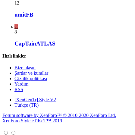
12
umitFB
C
8
CapTainATLAS
Hızlı linkler
Bize ulaşın
Şartlar ve kurallar
Gizlilik politikası
Yardım
RSS
[XenGenTr] Style V2
Türkçe (TR)
Forum software by XenForo™
© 2010-2020 XenForo Ltd.
XenForo Style eTiKeT™ 2019