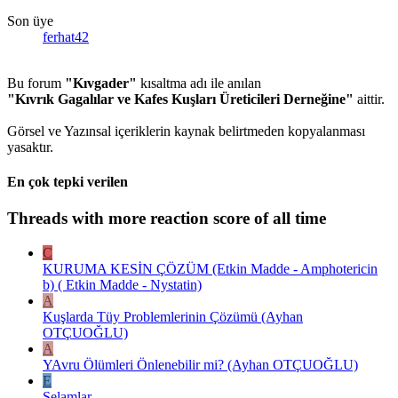
Son üye
ferhat42
Bu forum
"Kıvgader"
kısaltma adı ile anılan
"Kıvrık Gagalılar ve Kafes Kuşları Üreticileri Derneğine"
aittir.
Görsel ve Yazınsal içeriklerin kaynak belirtmeden kopyalanması
yasaktır.
En çok tepki verilen
Threads with more reaction score of all time
C
KURUMA KESİN ÇÖZÜM (Etkin Madde - Amphotericin
b) ( Etkin Madde - Nystatin)
A
Kuşlarda Tüy Problemlerinin Çözümü (Ayhan
OTÇUOĞLU)
A
YAvru Ölümleri Önlenebilir mi? (Ayhan OTÇUOĞLU)
E
Selamlar..