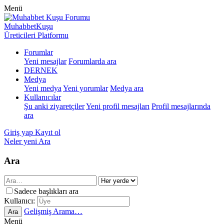
Menü
MuhabbetKuşu
Üreticileri Platformu
Forumlar
Yeni mesajlar
Forumlarda ara
DERNEK
Medya
Yeni medya
Yeni yorumlar
Medya ara
Kullanıcılar
Şu anki ziyaretçiler
Yeni profil mesajları
Profil mesajlarında
ara
Giriş yap
Kayıt ol
Neler yeni
Ara
Ara
Sadece başlıkları ara
Kullanıcı:
Gelişmiş Arama…
Ara
Menü