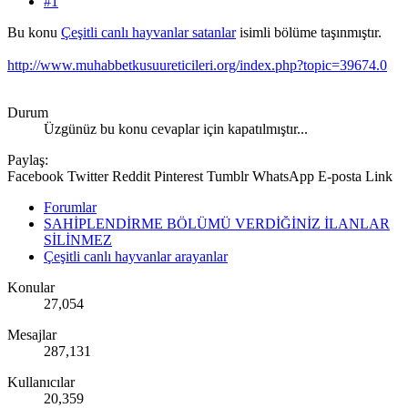
#1
Bu konu
Çeşitli canlı hayvanlar satanlar
isimli bölüme taşınmıştır.
http://www.muhabbetkusuureticileri.org/index.php?topic=39674.0
Durum
Üzgünüz bu konu cevaplar için kapatılmıştır...
Paylaş:
Facebook
Twitter
Reddit
Pinterest
Tumblr
WhatsApp
E-posta
Link
Forumlar
SAHİPLENDİRME BÖLÜMÜ VERDİĞİNİZ İLANLAR
SİLİNMEZ
Çeşitli canlı hayvanlar arayanlar
Konular
27,054
Mesajlar
287,131
Kullanıcılar
20,359