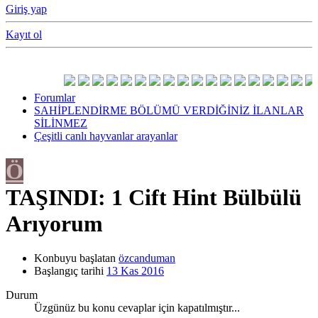
Giriş yap
Kayıt ol
Forumlar
SAHİPLENDİRME BÖLÜMÜ VERDİĞİNİZ İLANLAR
SİLİNMEZ
Çeşitli canlı hayvanlar arayanlar
Ö
TAŞINDI: 1 Cift Hint Bülbülü
Arıyorum
Konbuyu başlatan
özcanduman
Başlangıç tarihi
13 Kas 2016
Durum
Üzgünüz bu konu cevaplar için kapatılmıştır...