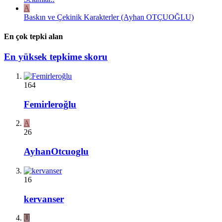
A
Baskın ve Çekinik Karakterler (Ayhan OTÇUOĞLU)
En çok tepki alan
En yüksek tepkime skoru
164
Femirleroğlu
A
26
AyhanOtcuoglu
16
kervanser
U