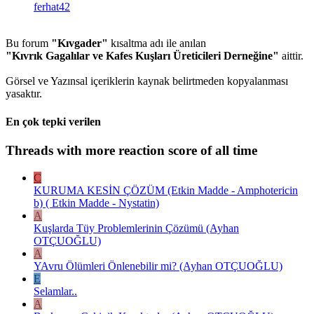
ferhat42
Bu forum
"Kıvgader"
kısaltma adı ile anılan
"Kıvrık Gagalılar ve Kafes Kuşları Üreticileri Derneğine"
aittir.
Görsel ve Yazınsal içeriklerin kaynak belirtmeden kopyalanması
yasaktır.
En çok tepki verilen
Threads with more reaction score of all time
C
KURUMA KESİN ÇÖZÜM (Etkin Madde - Amphotericin
b) ( Etkin Madde - Nystatin)
A
Kuşlarda Tüy Problemlerinin Çözümü (Ayhan
OTÇUOĞLU)
A
YAvru Ölümleri Önlenebilir mi? (Ayhan OTÇUOĞLU)
E
Selamlar..
A