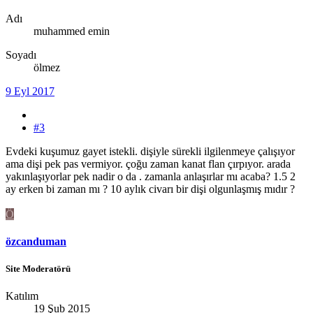
Adı
muhammed emin
Soyadı
ölmez
9 Eyl 2017
#3
Evdeki kuşumuz gayet istekli. dişiyle sürekli ilgilenmeye çalışıyor
ama dişi pek pas vermiyor. çoğu zaman kanat flan çırpıyor. arada
yakınlaşıyorlar pek nadir o da . zamanla anlaşırlar mı acaba? 1.5 2
ay erken bi zaman mı ? 10 aylık civarı bir dişi olgunlaşmış mıdır ?
Ö
özcanduman
Site Moderatörü
Katılım
19 Şub 2015