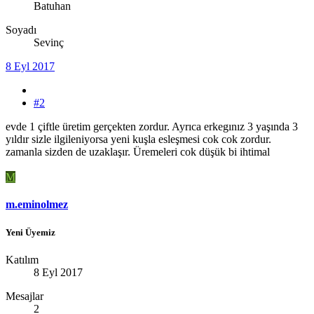
Batuhan
Soyadı
Sevinç
8 Eyl 2017
#2
evde 1 çiftle üretim gerçekten zordur. Ayrıca erkegınız 3 yaşında 3
yıldır sizle ilgileniyorsa yeni kuşla esleşmesi cok cok zordur.
zamanla sizden de uzaklaşır. Üremeleri cok düşük bi ihtimal
M
m.eminolmez
Yeni Üyemiz
Katılım
8 Eyl 2017
Mesajlar
2