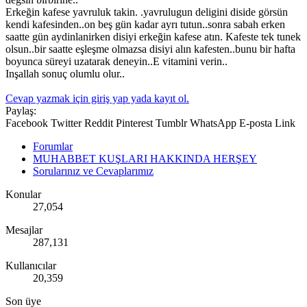
Erkeğin kafese yavruluk takin. .yavrulugun deligini diside görsün
kendi kafesinden..on beş gün kadar ayrı tutun..sonra sabah erken
saatte gün aydinlanirken disiyi erkeğin kafese atın. Kafeste tek tunek
olsun..bir saatte eşleşme olmazsa disiyi alın kafesten..bunu bir hafta
boyunca süreyi uzatarak deneyin..E vitamini verin..
Inşallah sonuç olumlu olur..
Cevap yazmak için giriş yap yada kayıt ol.
Paylaş:
Facebook
Twitter
Reddit
Pinterest
Tumblr
WhatsApp
E-posta
Link
Forumlar
MUHABBET KUŞLARI HAKKINDA HERŞEY
Sorularınız ve Cevaplarımız
Konular
27,054
Mesajlar
287,131
Kullanıcılar
20,359
Son üye