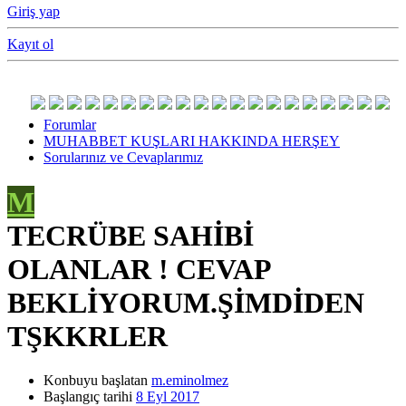
Giriş yap
Kayıt ol
Forumlar
MUHABBET KUŞLARI HAKKINDA HERŞEY
Sorularınız ve Cevaplarımız
M
TECRÜBE SAHİBİ
OLANLAR ! CEVAP
BEKLİYORUM.ŞİMDİDEN
TŞKKRLER
Konbuyu başlatan
m.eminolmez
Başlangıç tarihi
8 Eyl 2017