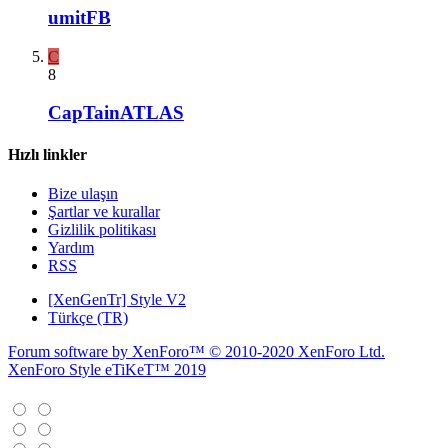
umitFB
C
8
CapTainATLAS
Hızlı linkler
Bize ulaşın
Şartlar ve kurallar
Gizlilik politikası
Yardım
RSS
[XenGenTr] Style V2
Türkçe (TR)
Forum software by XenForo™
© 2010-2020 XenForo Ltd.
XenForo Style eTiKeT™ 2019