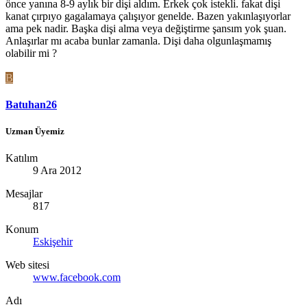
önce yanına 8-9 aylık bir dişi aldım. Erkek çok istekli. fakat dişi
kanat çırpıyo gagalamaya çalışıyor genelde. Bazen yakınlaşıyorlar
ama pek nadir. Başka dişi alma veya değiştirme şansım yok şuan.
Anlaşırlar mı acaba bunlar zamanla. Dişi daha olgunlaşmamış
olabilir mi ?
B
Batuhan26
Uzman Üyemiz
Katılım
9 Ara 2012
Mesajlar
817
Konum
Eskişehir
Web sitesi
www.facebook.com
Adı