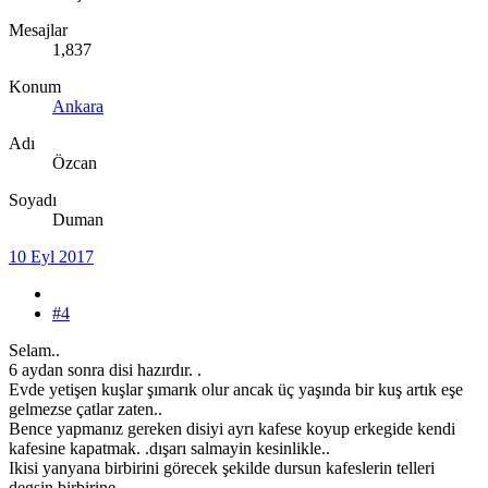
Mesajlar
1,837
Konum
Ankara
Adı
Özcan
Soyadı
Duman
10 Eyl 2017
#4
Selam..
6 aydan sonra disi hazırdır. .
Evde yetişen kuşlar şımarık olur ancak üç yaşında bir kuş artık eşe
gelmezse çatlar zaten..
Bence yapmanız gereken disiyi ayrı kafese koyup erkegide kendi
kafesine kapatmak. .dışarı salmayin kesinlikle..
Ikisi yanyana birbirini görecek şekilde dursun kafeslerin telleri
degsin birbirine..