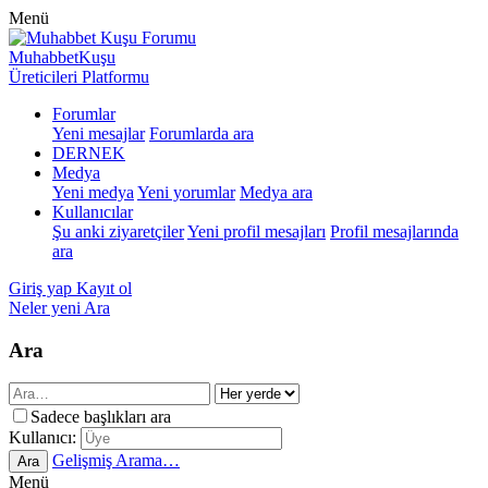
Menü
MuhabbetKuşu
Üreticileri Platformu
Forumlar
Yeni mesajlar
Forumlarda ara
DERNEK
Medya
Yeni medya
Yeni yorumlar
Medya ara
Kullanıcılar
Şu anki ziyaretçiler
Yeni profil mesajları
Profil mesajlarında
ara
Giriş yap
Kayıt ol
Neler yeni
Ara
Ara
Sadece başlıkları ara
Kullanıcı:
Gelişmiş Arama…
Ara
Menü