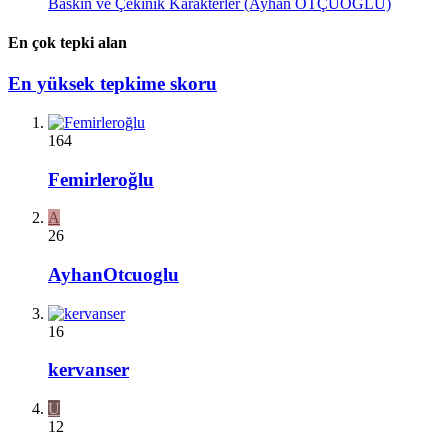
Baskın ve Çekinik Karakterler (Ayhan OTÇUOĞLU)
En çok tepki alan
En yüksek tepkime skoru
164
Femirleroğlu
A
26
AyhanOtcuoglu
16
kervanser
U
12