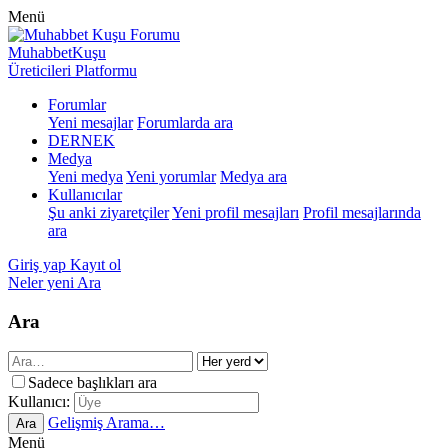
Menü
MuhabbetKuşu
Üreticileri Platformu
Forumlar
Yeni mesajlar
Forumlarda ara
DERNEK
Medya
Yeni medya
Yeni yorumlar
Medya ara
Kullanıcılar
Şu anki ziyaretçiler
Yeni profil mesajları
Profil mesajlarında
ara
Giriş yap
Kayıt ol
Neler yeni
Ara
Ara
Sadece başlıkları ara
Kullanıcı:
Gelişmiş Arama…
Ara
Menü