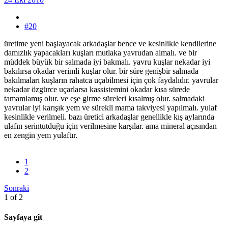
#20
üretime yeni başlayacak arkadaşlar bence ve kesinlikle kendilerine
damızlık yapacakları kuşları mutlaka yavrudan almalı. ve bir
müddek büyük bir salmada iyi bakmalı. yavru kuşlar nekadar iyi
bakılırsa okadar verimli kuşlar olur. bir süre genişbir salmada
bakılmaları kuşların rahatca uçabilmesi için çok faydalıdır. yavrular
nekadar özgürce uçarlarsa kassistemini okadar kısa sürede
tamamlamış olur. ve eşe girme süreleri kısalmış olur. salmadaki
yavrular iyi karışık yem ve sürekli mama takviyesi yapılmalı. yulaf
kesinlikle verilmeli. bazı üretici arkadaşlar genellikle kış aylarında
ulafın serintutduğu için verilmesine karşılar. ama mineral açısından
en zengin yem yulaftır.
1
2
Sonraki
1 of 2
Sayfaya git