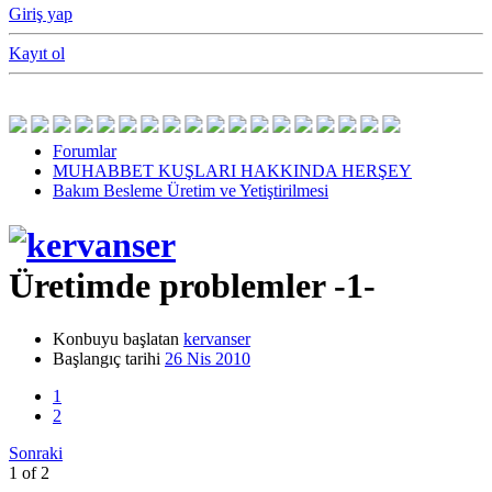
Giriş yap
Kayıt ol
Forumlar
MUHABBET KUŞLARI HAKKINDA HERŞEY
Bakım Besleme Üretim ve Yetiştirilmesi
Üretimde problemler -1-
Konbuyu başlatan
kervanser
Başlangıç tarihi
26 Nis 2010
1
2
Sonraki
1 of 2