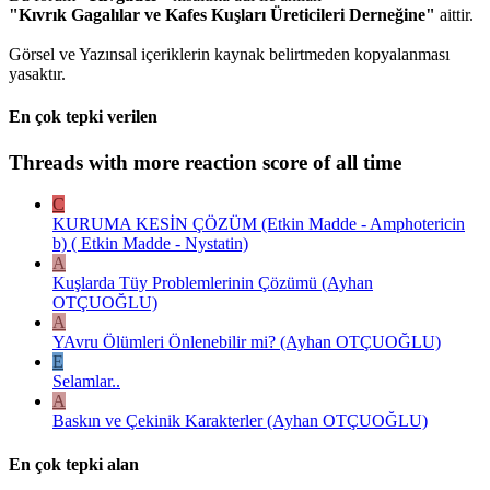
"Kıvrık Gagalılar ve Kafes Kuşları Üreticileri Derneğine"
aittir.
Görsel ve Yazınsal içeriklerin kaynak belirtmeden kopyalanması
yasaktır.
En çok tepki verilen
Threads with more reaction score of all time
C
KURUMA KESİN ÇÖZÜM (Etkin Madde - Amphotericin
b) ( Etkin Madde - Nystatin)
A
Kuşlarda Tüy Problemlerinin Çözümü (Ayhan
OTÇUOĞLU)
A
YAvru Ölümleri Önlenebilir mi? (Ayhan OTÇUOĞLU)
E
Selamlar..
A
Baskın ve Çekinik Karakterler (Ayhan OTÇUOĞLU)
En çok tepki alan