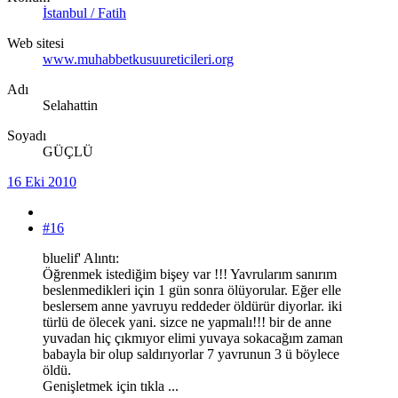
İstanbul / Fatih
Web sitesi
www.muhabbetkusuureticileri.org
Adı
Selahattin
Soyadı
GÜÇLÜ
16 Eki 2010
#16
bluelif' Alıntı:
Öğrenmek istediğim bişey var !!! Yavrularım sanırım
beslenmedikleri için 1 gün sonra ölüyorular. Eğer elle
beslersem anne yavruyu reddeder öldürür diyorlar. iki
türlü de ölecek yani. sizce ne yapmalı!!! bir de anne
yuvadan hiç çıkmıyor elimi yuvaya sokacağım zaman
babayla bir olup saldırıyorlar 7 yavrunun 3 ü böylece
öldü.
Genişletmek için tıkla ...