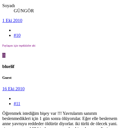
Soyadı
GÜNGÖR
1 Eki 2010
#10
Paylaşım için teşekkürler abi
B
bluelif
Guest
16 Eki 2010
#11
Öğrenmek istediğim bişey var !!! Yavrularım sanırım
beslenmedikleri için 1 gün sonra ölüyorular. Eğer elle beslersem
anne yavruyu reddeder öldürür diyorlar. iki türlü de ölecek yani.