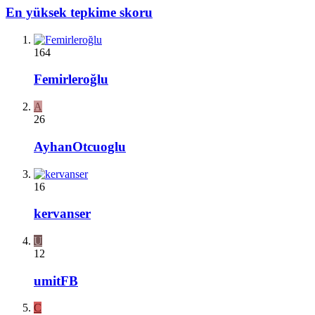
En yüksek tepkime skoru
164
Femirleroğlu
A
26
AyhanOtcuoglu
16
kervanser
U
12
umitFB
C