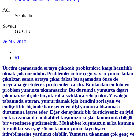
Adı
Selahattin
Soyadı
GÜÇLÜ
26 Nis 2010
#1
Üretim aşamasında ortaya çıkacak problemlere karşı hazırlıklı
olmak çok önemlidir. Problemlerin bir çoğu yavru yumurtadan
çıktıktan sonra ortaya çıkar fakat bu aşamadan önce de
meydana gelebilecek problemler vardır. Bunlardan en bilinen
problem yumurta tıkanmasıdır. Bu durumda yumurta dışarı
çıkamaz ve dişide büyük rahatsızlıklara sebep olur. Yuvalığın
tabanında oturan, yumurtlamak için kendini zorlayan ve
endişeli bir biçimde hareket eden dişi yumurta tıkanması
durumuna işaret eder. Eğer deneyimsiz bir üreticiyseniz en iyisi
en kısa zamanda muhabbet kuşunuzu kuşlar konusunda bilgili
bir veterinere gütürmektir. Muhabbet kuşunuzun arka kısmına
bir miktar sıvı yağ sürmek onun yumurtayı dışarı
ittirebilmesine yardımcı olabilir. Yumurta tıkanması çok genç ve