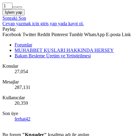
İşlem yap
Sonraki
Son
Cevap yazmak için giriş yap yada kayıt ol.
Paylaş:
Facebook
Twitter
Reddit
Pinterest
Tumblr
WhatsApp
E-posta
Link
Forumlar
MUHABBET KUŞLARI HAKKINDA HERŞEY
Bakım Besleme Üretim ve Yetiştirilmesi
Konular
27,054
Mesajlar
287,131
Kullanıcılar
20,359
Son üye
ferhat42
Bu forum
"Kıvgader"
kısaltma adı ile anılan