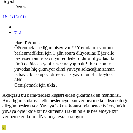
Soyadı
Deniz
16 Eki 2010
#12
bluelif' Alıntı:
Öğrenmek istediğim bişey var !!! Yavrularım sanırım
beslenmedikleri için 1 gün sonra ölüyorular. Eğer elle
beslersem anne yavruyu reddeder öldürür diyorlar. iki
türlü de ölecek yani. sizce ne yapmalı!!! bir de anne
yuvadan hiç çıkmıyor elimi yuvaya sokacağım zaman
babayla bir olup saldırıyorlar 7 yavrunun 3 ü böylece
öldü.
Genişletmek için tıkla ...
Açıkçasu bu karakterdeki kuşları elden çıkartmak en mantıklısı.
Anladığım kadarıyla elle beslemeye izin vermiyor e kendiside doğru
düzgün beslemiyor. Yuvaya bakma konusunda bence iyiler çünkü
yuvaya öyle ikide bir bakılmamalı lakin bu elle beslemeye izin
vermemeleri kötü.. İNsanı çaresiz bırakıyor..
C