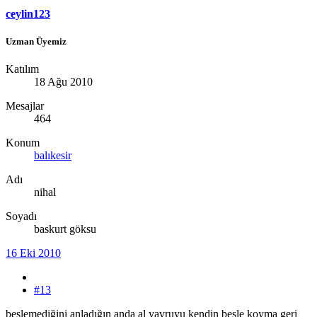
ceylin123
Uzman Üyemiz
Katılım
18 Ağu 2010
Mesajlar
464
Konum
balıkesir
Adı
nihal
Soyadı
baskurt göksu
16 Eki 2010
#13
beslemediğini anladığın anda al yavruyu kendin besle koyma geri