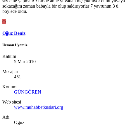
sizce ne yapmalı!!! bir de anne yuvadan hiç çıkmıyor elimi yuvaya
sokacağım zaman babayla bir olup saldırıyorlar 7 yavrunun 3 ü
böylece öldü.
O
Oğuz Deniz
Uzman Üyemiz
Katılım
5 Mar 2010
Mesajlar
451
Konum
GÜNGÖREN
Web sitesi
www.muhabbetkuslari.org
Adı
Oğuz