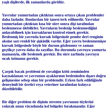
yaşlı dişilerde, ilk zamanlarda görülür.
Yavrular yumurtadan çıktıktan sonra ortaya çıkan problemler
daha fazladır. Bunlardan bir tanesi terk edilmedir. Yavrular
yumurtadan çıktıktan kısa bir süre sonra dişi tarafından
beslenmezse ölebilirler. Yavruların beslenip beslenmediğini
anlayabilmek için kursaklarını kontrol etmek gerekir.
Beslenmiş bir yavruda kursak bölgesinde pembe deri renginin
aksine sarı renkli bir şişkinlik vardır. Eğer yavru beslenmemişse
kursak bölgesinde böyle bir durum gözlenmez ve zaman
geçtikçe yavru daha da zayıflar. Bu durumda yavruyu yumurta
mamasıyla, elle beslemek gerekir. Bu süre zarfında yavruyu
sıcak tutmanız gerekir.
Çarpık bacak problemi de yuvalığın kötü zemininden
kaynaklanan ve yavrunun ayaklarının bedeninden dışarı doğru
gelişmesine sebep olan bir problemdir. Erken fark edildiğinde
deneyimli bir üretici veya veteriner tarafından kolayca
düzeltilebilir.
Bir diğer problem de dişinin stresten yavrunun tüylerini
yolarak onun vücudunda kel bölgeler bırakmasıdır. Eğer