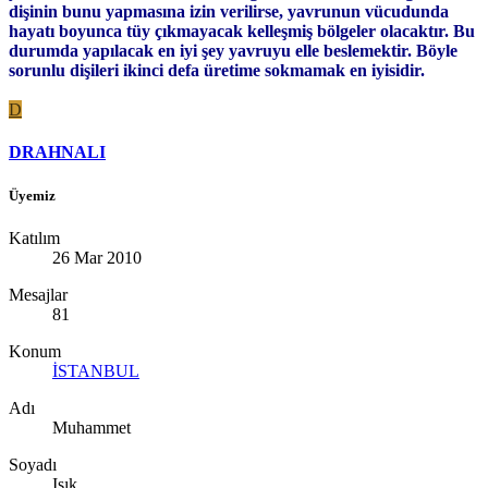
dişinin bunu yapmasına izin verilirse, yavrunun vücudunda
hayatı boyunca tüy çıkmayacak kelleşmiş bölgeler olacaktır. Bu
durumda yapılacak en iyi şey yavruyu elle beslemektir. Böyle
sorunlu dişileri ikinci defa üretime sokmamak en iyisidir.
D
DRAHNALI
Üyemiz
Katılım
26 Mar 2010
Mesajlar
81
Konum
İSTANBUL
Adı
Muhammet
Soyadı
Işık