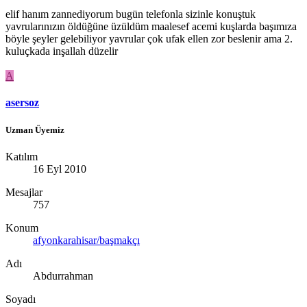
elif hanım zannediyorum bugün telefonla sizinle konuştuk
yavrularınızın öldüğüne üzüldüm maalesef acemi kuşlarda başımıza
böyle şeyler gelebiliyor yavrular çok ufak ellen zor beslenir ama 2.
kuluçkada inşallah düzelir
A
asersoz
Uzman Üyemiz
Katılım
16 Eyl 2010
Mesajlar
757
Konum
afyonkarahisar/başmakçı
Adı
Abdurrahman
Soyadı