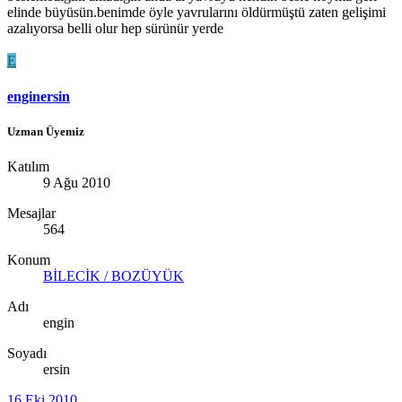
elinde büyüsün.benimde öyle yavrularını öldürmüştü zaten gelişimi
azalıyorsa belli olur hep sürünür yerde
E
enginersin
Uzman Üyemiz
Katılım
9 Ağu 2010
Mesajlar
564
Konum
BİLECİK / BOZÜYÜK
Adı
engin
Soyadı
ersin
16 Eki 2010