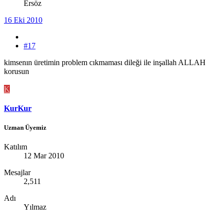
Ersöz
16 Eki 2010
#17
kimsenın üretimin problem cıkmaması dileği ile inşallah ALLAH
korusun
K
KurKur
Uzman Üyemiz
Katılım
12 Mar 2010
Mesajlar
2,511
Adı
Yılmaz