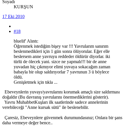
Soyadı
KURŞUN
17 Eki 2010
#18
bluelif' Alıntı:
Öğrenmek istediğim bişey var !!! Yavrularım sanırım
beslenmedikleri için 1 gün sonra ölüyorular. Eğer elle
beslersem anne yavruyu reddeder öldürür diyorlar. iki
türlü de ölecek yani. sizce ne yapmalı!!! bir de anne
yuvadan hiç çıkmıyor elimi yuvaya sokacağım zaman
babayla bir olup saldırıyorlar 7 yavrunun 3 ü böylece
öldü.
Genişletmek için tıkla ...
Ebeveynlerin yuvayı/yavrularını korumak amaçlı size saldırması
doğaldır (Bu davranış yavrularını önemsediklerini gösterir).
Yavru MuhabbetKuşları ilk saatlerinde sadece annelerinin
verebileceği "Anne kursak sütü" ile beslenebilir.
Çaresiz, Ebeveynlere güvenmek durumundasınız; Onlara bir şans
daha vermeye değer bence..