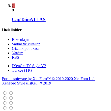
C
8
CapTainATLAS
Hızlı linkler
Bize ulaşın
Şartlar ve kurallar
Gizlilik politikası
Yardım
RSS
[XenGenTr] Style V2
Türkçe (TR)
Forum software by XenForo™
© 2010-2020 XenForo Ltd.
XenForo Style eTiKeT™ 2019