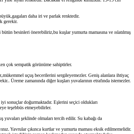
büyük,gagaları daha iri ve parlak renktedir.
k gerekir.
 bütün besinleri önerebiliriz,bu kuşlar yumurta mamasına ve ıslatılmış
ken çok sempatik görünüme sahiptirler.
ez,mükemmel uçuş becerilerini sergileyemezler. Geniş alanlara ihtiyaç
ekir.. Üreme zamanında diğer kuşları yuvalarının etrafında istemezler.
iyi sonuçlar doğurmaktadır. Eşlerini seçici oldukları
meye teşebbüs etmeyebilirler.
yuvaları şeklinde olmaları tercih edilir. Su kabağı da
ayınız. Yavrular çıkınca kurtlar ve yumurta maması eksik edilmemelidir.