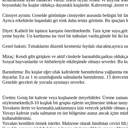
boyundaki bu kuşlar oldukça dayanıklı kuşlardır. Kahverengi ,krem v
Cinsiyet ayrımı: Genelde görünüşte cinsiyetler arasında belirgin bir fa
Ayrıca erkeklerin başındaki gri renk daha temiz görünür. Bu ipuçları 
Diyet: Kaliteli bir ispinoz karışımı önerilmektedir. Taze içme suyu,gr
yeme bayılır. Un kurtlarına ise özel bir tutkuları vardır,günde bir iki
Genel bakım: Tırnaklarını düzenli kesmeniz faydalı olacaktır,ayrıca 
Mizaç: Kendi gibi girişken ve aktif cinslerle barınabilir,şarkısı oldukça
Sosyal hayvanlardır ve birbirleriyle etkileşimde olmayı severler. Bu 
Barındırma: Bu kuşlar eğer ufak kafeslerde barındırılırsa yağlanma me
duyarlar. En az 1 m uzunluğunda salmalarda barındırınız. 15 derecenin
Genelde geceleri de yuvada uyumayı severler.
Üretim: Geniş bir kafeste veya kuşhanede üreyebilirler. Üreme zamanı çi
söylenmektedir,8-10 kuşluk bir grupta eşlerin seçilmesine imkan tanıyın
Yuvaların derin ve korunaklı,saklanmaya izin verecek şekilde olması g
Yuvayı kafesin yada salmanın en üst bölgesine asınız ancak içine müda
kullanabilirsiniz.
Yuvaları kendileri örmek isterler. Malzeme olarak hindistan cevizi lif