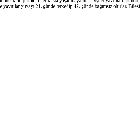
ir ancak bu problem her kuşta yaşanmayabilir. Dişiler yavruları kontro
lde yavrular yuvayı 21. günde terkedip 42. günde bağımsız olurlar. Bile