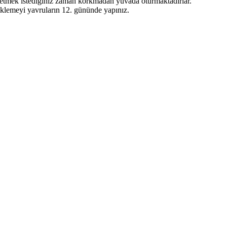
l etmek istediğiniz zaman korkmadan yuvada oturmaktadırlar.
ziklemeyi yavruların 12. gününde yapınız.