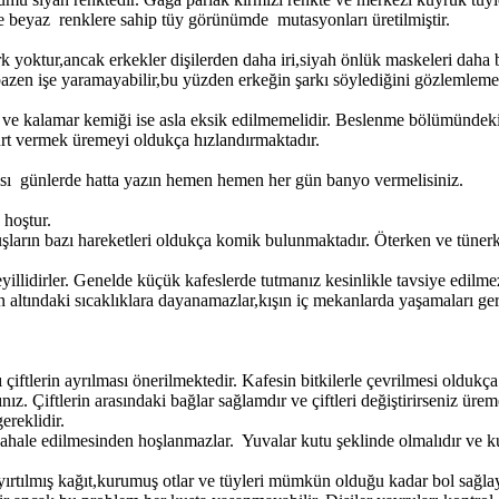
e beyaz renklere sahip tüy görünümde mutasyonları üretilmiştir.
rk yoktur,ancak erkekler dişilerden daha iri,siyah önlük maskeleri daha 
bazen işe yaramayabilir,bu yüzden erkeğin şarkı söylediğini gözlemleme
it ve kalamar kemiği ise asla eksik edilmemelidir. Beslenme bölümündeki
 kurt vermek üremeyi oldukça hızlandırmaktadır.
ısısı günlerde hatta yazın hemen hemen her gün banyo vermelisiniz.
 hoştur.
kuşların bazı hareketleri oldukça komik bulunmaktadır. Öterken ve tüner
yillidirler. Genelde küçük kafeslerde tutmanız kesinlikle tavsiye edilm
 altındaki sıcaklıklara dayanamazlar,kışın iç mekanlarda yaşamaları ger
ftlerin ayrılması önerilmektedir. Kafesin bitkilerle çevrilmesi oldukça 
ız. Çiftlerin arasındaki bağlar sağlamdır ve çiftleri değiştirirseniz üre
ereklidir.
hale edilmesinden hoşlanmazlar. Yuvalar kutu şeklinde olmalıdır ve kuş 
i,yırtılmış kağıt,kurumuş otlar ve tüyleri mümkün olduğu kadar bol sağl