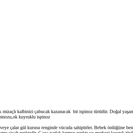
mik mizaçlı kalbinizi çabucak kazanacak bir ispinoz türüdür. Doğal ya
spinozu,ok kuyruklu ispinoz
ahveye çalar gül kurusu renginde vücuda sahiptirler. Bebek önlüğüne b
mu siyah renktedir. Gaga parlak kırmızı renkte ve merkezi kuyruk tüyle