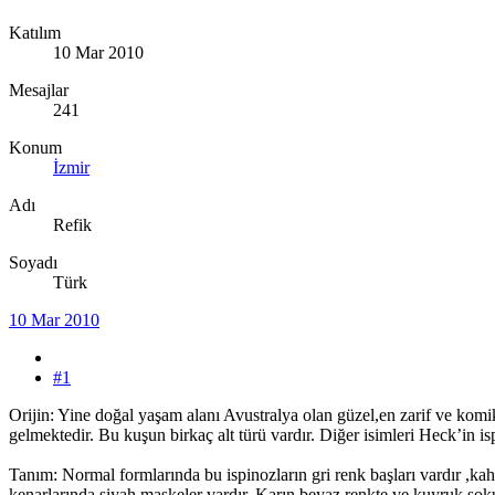
Katılım
10 Mar 2010
Mesajlar
241
Konum
İzmir
Adı
Refik
Soyadı
Türk
10 Mar 2010
#1
Orijin: Yine doğal yaşam alanı Avustralya olan güzel,en zarif ve ko
gelmektedir. Bu kuşun birkaç alt türü vardır. Diğer isimleri Heck’in i
Tanım: Normal formlarında bu ispinozların gri renk başları vardır ,k
kenarlarında siyah maskeler vardır. Karın beyaz renkte ve kuyruk soku