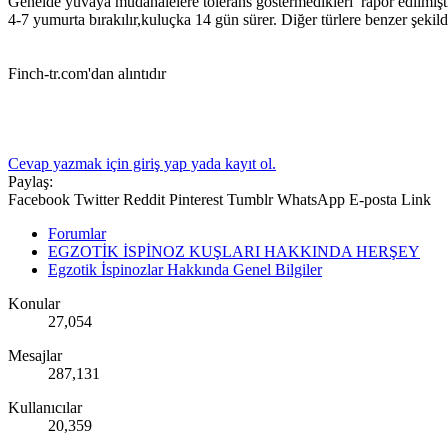
Genelde yuvaya müdahalelere tolerans göstermedikleri rapor edilmişt
4-7 yumurta bırakılır,kuluçka 14 gün sürer. Diğer türlere benzer şeki
Finch-tr.com'dan alıntıdır
Cevap yazmak için giriş yap yada kayıt ol.
Paylaş:
Facebook
Twitter
Reddit
Pinterest
Tumblr
WhatsApp
E-posta
Link
Forumlar
EGZOTİK İSPİNOZ KUŞLARI HAKKINDA HERŞEY
Egzotik İspinozlar Hakkında Genel Bilgiler
Konular
27,054
Mesajlar
287,131
Kullanıcılar
20,359