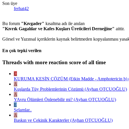
Son üye
ferhat42
Bu forum
"Kıvgader"
kısaltma adı ile anılan
"Kıvrık Gagalılar ve Kafes Kuşları Üreticileri Derneğine"
aittir.
Görsel ve Yazınsal içeriklerin kaynak belirtmeden kopyalanması yasakt
En çok tepki verilen
Threads with more reaction score of all time
C
KURUMA KESİN ÇÖZÜM (Etkin Madde - Amphotericin b) ( E
A
Kuşlarda Tüy Problemlerinin Çözümü (Ayhan OTÇUOĞLU)
A
YAvru Ölümleri Önlenebilir mi? (Ayhan OTÇUOĞLU)
E
Selamlar..
A
Baskın ve Çekinik Karakterler (Ayhan OTÇUOĞLU)