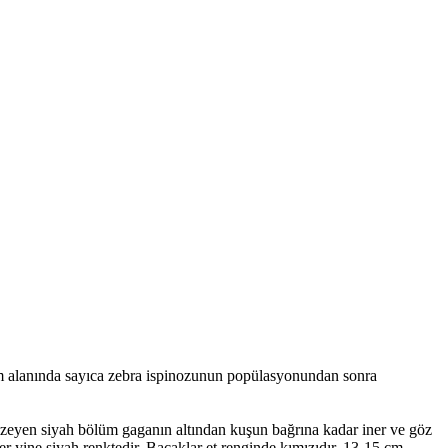
şam alanında sayıca zebra ispinozunun popülasyonundan sonra
enzeyen siyah bölüm gaganın altından kuşun bağrına kadar iner ve göz
r yine siyah renktedir. Bacaklar et renginde kımızıdır. 13-15 cm