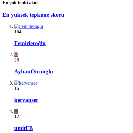
En çok tepki alan
En yüksek tepkime skoru
164
Femirleroğlu
A
26
AyhanOtcuoglu
16
kervanser
U
12
umitFB