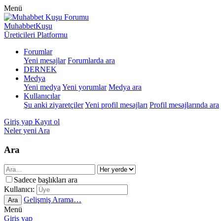
Menü
MuhabbetKuşu
Üreticileri Platformu
Forumlar
Yeni mesajlar
Forumlarda ara
DERNEK
Medya
Yeni medya
Yeni yorumlar
Medya ara
Kullanıcılar
Şu anki ziyaretçiler
Yeni profil mesajları
Profil mesajlarında ara
Giriş yap
Kayıt ol
Neler yeni
Ara
Ara
Sadece başlıkları ara
Kullanıcı:
Gelişmiş Arama…
Ara
Menü
Giriş yap