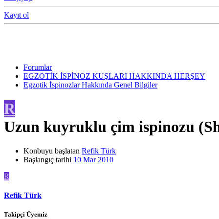
Kayıt ol
Forumlar
EGZOTİK İSPİNOZ KUŞLARI HAKKINDA HERŞEY
Egzotik İspinozlar Hakkında Genel Bilgiler
R
Uzun kuyruklu çim ispinozu (Sha
Konbuyu başlatan
Refik Türk
Başlangıç tarihi
10 Mar 2010
R
Refik Türk
Takipçi Üyemiz