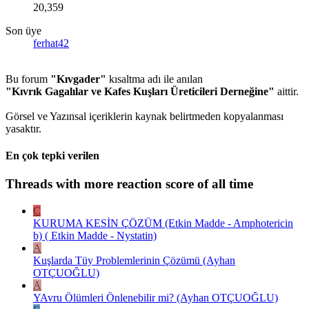
20,359
Son üye
ferhat42
Bu forum
"Kıvgader"
kısaltma adı ile anılan
"Kıvrık Gagalılar ve Kafes Kuşları Üreticileri Derneğine"
aittir.
Görsel ve Yazınsal içeriklerin kaynak belirtmeden kopyalanması
yasaktır.
En çok tepki verilen
Threads with more reaction score of all time
C
KURUMA KESİN ÇÖZÜM (Etkin Madde - Amphotericin
b) ( Etkin Madde - Nystatin)
A
Kuşlarda Tüy Problemlerinin Çözümü (Ayhan
OTÇUOĞLU)
A
YAvru Ölümleri Önlenebilir mi? (Ayhan OTÇUOĞLU)