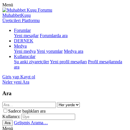
Menü
MuhabbetKuşu
Üreticileri Platformu
Forumlar
Yeni mesajlar
Forumlarda ara
DERNEK
Medya
Yeni medya
Yeni yorumlar
Medya ara
Kullanıcılar
Şu anki ziyaretçiler
Yeni profil mesajları
Profil mesajlarında
ara
Giriş yap
Kayıt ol
Neler yeni
Ara
Ara
Sadece başlıkları ara
Kullanıcı:
Gelişmiş Arama…
Ara
Menü