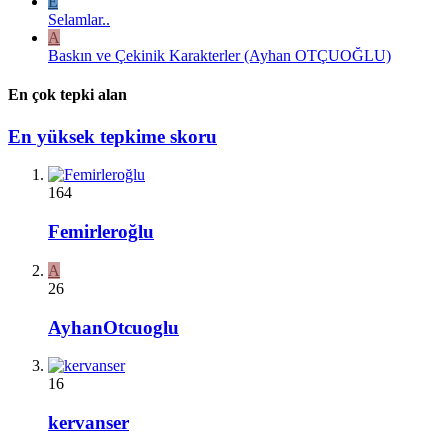
E
Selamlar..
A
Baskın ve Çekinik Karakterler (Ayhan OTÇUOĞLU)
En çok tepki alan
En yüksek tepkime skoru
164
Femirleroğlu
A
26
AyhanOtcuoglu
16
kervanser