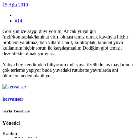
15 Ağu 2010
#14
Görüşünüze saygı duyuyorum, Ancak yuvalığın
(mdf/kontraplak/laminat vb.) olması temiz olmak kaydıyla hiçbir
problem yaratmaz, ben yıllardır mdf, kontroplak, laminat yuva
kullanırım hiçbir sorun ile karşılaşmadım,Dediğim gibi temiz ,
dezenfekte olmak şartıyla...
Yahya bey kendimden biliyorum mdf yuva özellikle kış maylarında
çok terleme yapıyor buda yuvadaki rutubette yavrularda ani
ölümlere neden olabiliyo.
kervanser
Sayfa Yöneticisi
Yönetici
Katılım