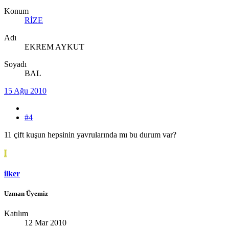
Konum
RİZE
Adı
EKREM AYKUT
Soyadı
BAL
15 Ağu 2010
#4
11 çift kuşun hepsinin yavrularında mı bu durum var?
I
ilker
Uzman Üyemiz
Katılım
12 Mar 2010