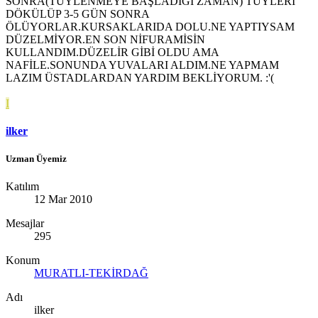
SONRA(TÜYLENMEYE BAŞLADIĞI ZAMAN) TÜYLERİ
DÖKÜLÜP 3-5 GÜN SONRA
ÖLÜYORLAR.KURSAKLARIDA DOLU.NE YAPTIYSAM
DÜZELMİYOR.EN SON NİFURAMİSİN
KULLANDIM.DÜZELİR GİBİ OLDU AMA
NAFİLE.SONUNDA YUVALARI ALDIM.NE YAPMAM
LAZIM ÜSTADLARDAN YARDIM BEKLİYORUM. :'(
I
ilker
Uzman Üyemiz
Katılım
12 Mar 2010
Mesajlar
295
Konum
MURATLI-TEKİRDAĞ
Adı
ilker