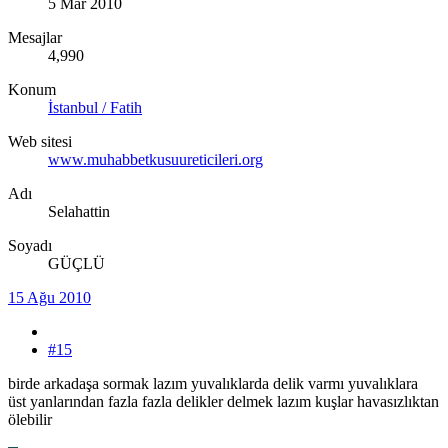
5 Mar 2010
Mesajlar
4,990
Konum
İstanbul / Fatih
Web sitesi
www.muhabbetkusuureticileri.org
Adı
Selahattin
Soyadı
GÜÇLÜ
15 Ağu 2010
#15
birde arkadaşa sormak lazım yuvalıklarda delik varmı yuvalıklara
üst yanlarından fazla fazla delikler delmek lazım kuşlar havasızlıktan
ölebilir