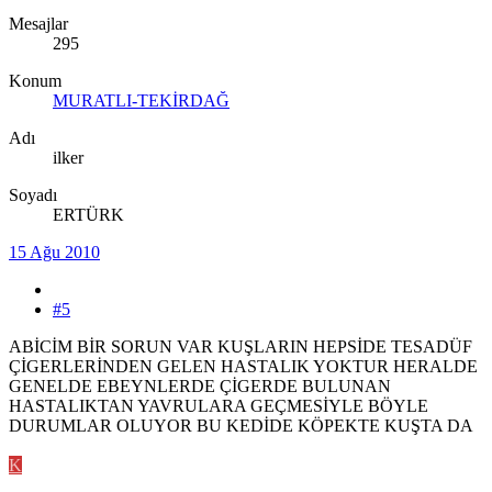
Mesajlar
295
Konum
MURATLI-TEKİRDAĞ
Adı
ilker
Soyadı
ERTÜRK
15 Ağu 2010
#5
ABİCİM BİR SORUN VAR KUŞLARIN HEPSİDE TESADÜF
ÇİGERLERİNDEN GELEN HASTALIK YOKTUR HERALDE
GENELDE EBEYNLERDE ÇİGERDE BULUNAN
HASTALIKTAN YAVRULARA GEÇMESİYLE BÖYLE
DURUMLAR OLUYOR BU KEDİDE KÖPEKTE KUŞTA DA
K