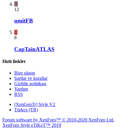
U
12
umitFB
C
8
CapTainATLAS
Hızlı linkler
Bize ulaşın
Şartlar ve kurallar
Gizlilik politikası
Yardım
RSS
[XenGenTr] Style V2
Türkçe (TR)
Forum software by XenForo™
© 2010-2020 XenForo Ltd.
XenForo Style eTiKeT™ 2019