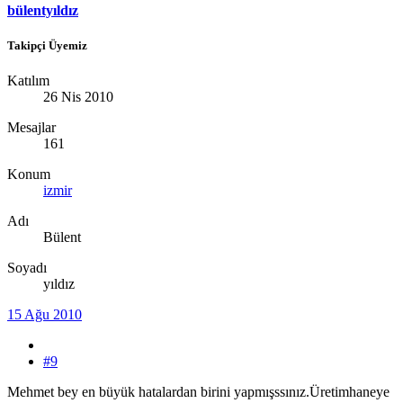
bülentyıldız
Takipçi Üyemiz
Katılım
26 Nis 2010
Mesajlar
161
Konum
izmir
Adı
Bülent
Soyadı
yıldız
15 Ağu 2010
#9
Mehmet bey en büyük hatalardan birini yapmışssınız.Üretimhaneye