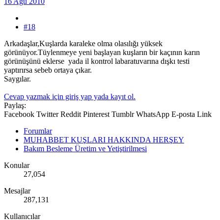
16 Ağu 2010
#18
Arkadaşlar,Kuşlarda karaleke olma olasılığı yüksek
görünüyor.Tüylenmeye yeni başlayan kuşların bir kaçının karın
görünüşünü eklerse yada il kontrol labaratuvarına dışkı testi
yaptırırsa sebeb ortaya çıkar.
Saygılar.
Cevap yazmak için giriş yap yada kayıt ol.
Paylaş:
Facebook
Twitter
Reddit
Pinterest
Tumblr
WhatsApp
E-posta
Link
Forumlar
MUHABBET KUŞLARI HAKKINDA HERŞEY
Bakım Besleme Üretim ve Yetiştirilmesi
Konular
27,054
Mesajlar
287,131
Kullanıcılar