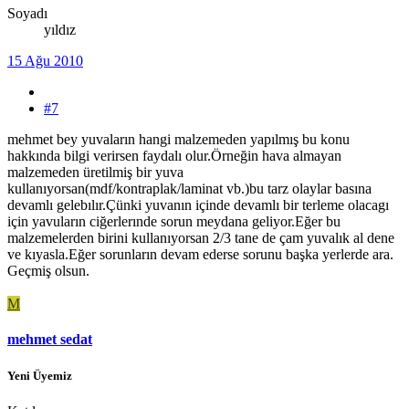
Soyadı
yıldız
15 Ağu 2010
#7
mehmet bey yuvaların hangi malzemeden yapılmış bu konu
hakkında bilgi verirsen faydalı olur.Örneğin hava almayan
malzemeden üretilmiş bir yuva
kullanıyorsan(mdf/kontraplak/laminat vb.)bu tarz olaylar basına
devamlı gelebılır.Çünki yuvanın içinde devamlı bir terleme olacagı
için yavuların ciğerlerınde sorun meydana geliyor.Eğer bu
malzemelerden birini kullanıyorsan 2/3 tane de çam yuvalık al dene
ve kıyasla.Eğer sorunların devam ederse sorunu başka yerlerde ara.
Geçmiş olsun.
M
mehmet sedat
Yeni Üyemiz