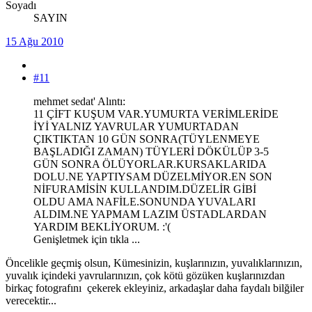
Soyadı
SAYIN
15 Ağu 2010
#11
mehmet sedat' Alıntı:
11 ÇİFT KUŞUM VAR.YUMURTA VERİMLERİDE
İYİ YALNIZ YAVRULAR YUMURTADAN
ÇIKTIKTAN 10 GÜN SONRA(TÜYLENMEYE
BAŞLADIĞI ZAMAN) TÜYLERİ DÖKÜLÜP 3-5
GÜN SONRA ÖLÜYORLAR.KURSAKLARIDA
DOLU.NE YAPTIYSAM DÜZELMİYOR.EN SON
NİFURAMİSİN KULLANDIM.DÜZELİR GİBİ
OLDU AMA NAFİLE.SONUNDA YUVALARI
ALDIM.NE YAPMAM LAZIM ÜSTADLARDAN
YARDIM BEKLİYORUM. :'(
Genişletmek için tıkla ...
Öncelikle geçmiş olsun, Kümesinizin, kuşlarınızın, yuvalıklarınızın,
yuvalık içindeki yavrularınızın, çok kötü gözüken kuşlarınızdan
birkaç fotografını çekerek ekleyiniz, arkadaşlar daha faydalı bilğiler
verecektir...