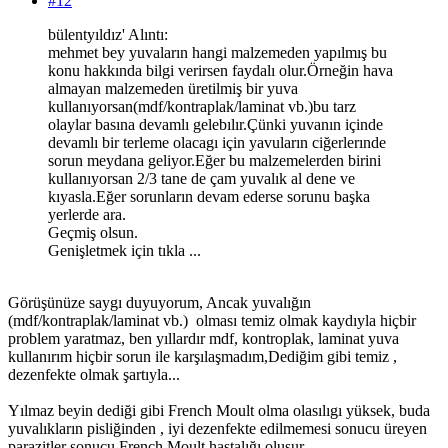
#12
bülentyıldız' Alıntı:
mehmet bey yuvaların hangi malzemeden yapılmış bu
konu hakkında bilgi verirsen faydalı olur.Örneğin hava
almayan malzemeden üretilmiş bir yuva
kullanıyorsan(mdf/kontraplak/laminat vb.)bu tarz
olaylar basına devamlı gelebılır.Çünki yuvanın içinde
devamlı bir terleme olacagı için yavuların ciğerlerınde
sorun meydana geliyor.Eğer bu malzemelerden birini
kullanıyorsan 2/3 tane de çam yuvalık al dene ve
kıyasla.Eğer sorunların devam ederse sorunu başka
yerlerde ara.
Geçmiş olsun.
Genişletmek için tıkla ...
Görüşünüze saygı duyuyorum, Ancak yuvalığın
(mdf/kontraplak/laminat vb.) olması temiz olmak kaydıyla hiçbir
problem yaratmaz, ben yıllardır mdf, kontroplak, laminat yuva
kullanırım hiçbir sorun ile karşılaşmadım,Dediğim gibi temiz ,
dezenfekte olmak şartıyla...
Yılmaz beyin dediği gibi French Moult olma olasılıgı yüksek, buda
yuvalıkların pisliğinden , iyi dezenfekte edilmemesi sonucu üreyen
parazitler sonucu French Moult hastalığı oluşur...