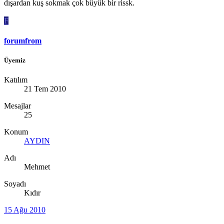
dışardan kuş sokmak çok büyük bir rissk.
F
forumfrom
Üyemiz
Katılım
21 Tem 2010
Mesajlar
25
Konum
AYDIN
Adı
Mehmet
Soyadı
Kıdır
15 Ağu 2010