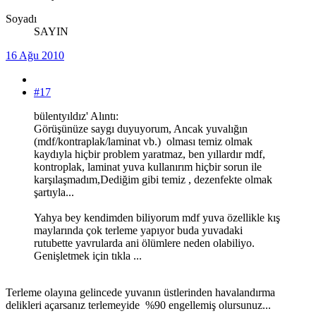
Soyadı
SAYIN
16 Ağu 2010
#17
bülentyıldız' Alıntı:
Görüşünüze saygı duyuyorum, Ancak yuvalığın
(mdf/kontraplak/laminat vb.) olması temiz olmak
kaydıyla hiçbir problem yaratmaz, ben yıllardır mdf,
kontroplak, laminat yuva kullanırım hiçbir sorun ile
karşılaşmadım,Dediğim gibi temiz , dezenfekte olmak
şartıyla...
Yahya bey kendimden biliyorum mdf yuva özellikle kış
maylarında çok terleme yapıyor buda yuvadaki
rutubette yavrularda ani ölümlere neden olabiliyo.
Genişletmek için tıkla ...
Terleme olayına gelincede yuvanın üstlerinden havalandırma
delikleri açarsanız terlemeyide %90 engellemiş olursunuz...