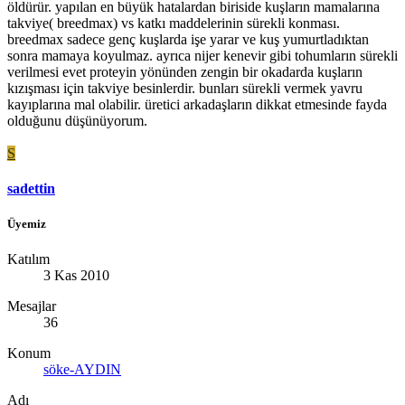
öldürür. yapılan en büyük hatalardan biriside kuşların mamalarına
takviye( breedmax) vs katkı maddelerinin sürekli konması.
breedmax sadece genç kuşlarda işe yarar ve kuş yumurtladıktan
sonra mamaya koyulmaz. ayrıca nijer kenevir gibi tohumların sürekli
verilmesi evet proteyin yönünden zengin bir okadarda kuşların
kızışması için takviye besinlerdir. bunları sürekli vermek yavru
kayıplarına mal olabilir. üretici arkadaşların dikkat etmesinde fayda
olduğunu düşünüyorum.
S
sadettin
Üyemiz
Katılım
3 Kas 2010
Mesajlar
36
Konum
söke-AYDIN
Adı