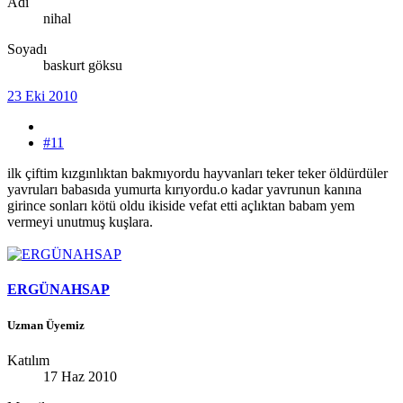
Adı
nihal
Soyadı
baskurt göksu
23 Eki 2010
#11
ilk çiftim kızgınlıktan bakmıyordu hayvanları teker teker öldürdüler
yavruları babasıda yumurta kırıyordu.o kadar yavrunun kanına
girince sonları kötü oldu ikiside vefat etti açlıktan babam yem
vermeyi unutmuş kuşlara.
ERGÜNAHSAP
Uzman Üyemiz
Katılım
17 Haz 2010