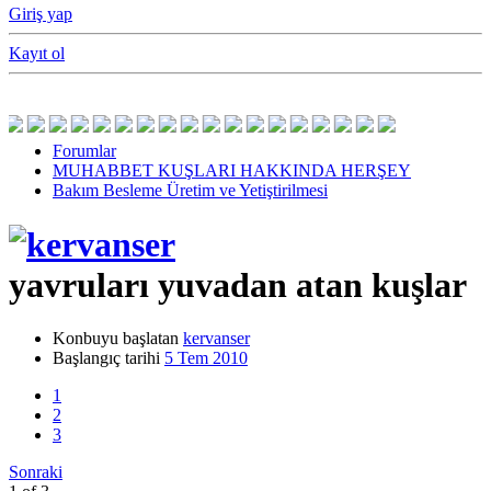
Giriş yap
Kayıt ol
Forumlar
MUHABBET KUŞLARI HAKKINDA HERŞEY
Bakım Besleme Üretim ve Yetiştirilmesi
yavruları yuvadan atan kuşlar
Konbuyu başlatan
kervanser
Başlangıç tarihi
5 Tem 2010
1
2
3
Sonraki