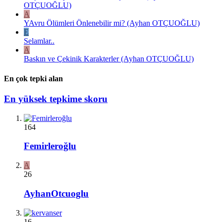
OTÇUOĞLU)
A
YAvru Ölümleri Önlenebilir mi? (Ayhan OTÇUOĞLU)
E
Selamlar..
A
Baskın ve Çekinik Karakterler (Ayhan OTÇUOĞLU)
En çok tepki alan
En yüksek tepkime skoru
164
Femirleroğlu
A
26
AyhanOtcuoglu
16