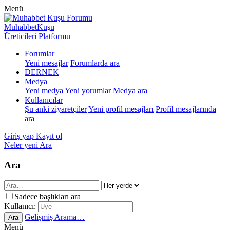
Menü
MuhabbetKuşu
Üreticileri Platformu
Forumlar
Yeni mesajlar
Forumlarda ara
DERNEK
Medya
Yeni medya
Yeni yorumlar
Medya ara
Kullanıcılar
Şu anki ziyaretçiler
Yeni profil mesajları
Profil mesajlarında
ara
Giriş yap
Kayıt ol
Neler yeni
Ara
Ara
Sadece başlıkları ara
Kullanıcı:
Gelişmiş Arama…
Ara
Menü