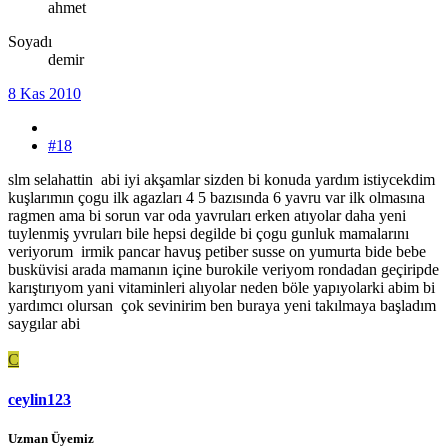
ahmet
Soyadı
demir
8 Kas 2010
#18
slm selahattin abi iyi akşamlar sizden bi konuda yardım istiycekdim
kuşlarımın çogu ilk agazları 4 5 bazısında 6 yavru var ilk olmasına
ragmen ama bi sorun var oda yavruları erken atıyolar daha yeni
tuylenmiş yvruları bile hepsi degilde bi çogu gunluk mamalarını
veriyorum irmik pancar havuş petiber susse on yumurta bide bebe
busküvisi arada mamanın içine burokile veriyom rondadan geçiripde
karıştırıyom yani vitaminleri alıyolar neden böle yapıyolarki abim bi
yardımcı olursan çok sevinirim ben buraya yeni takılmaya başladım
saygılar abi
C
ceylin123
Uzman Üyemiz