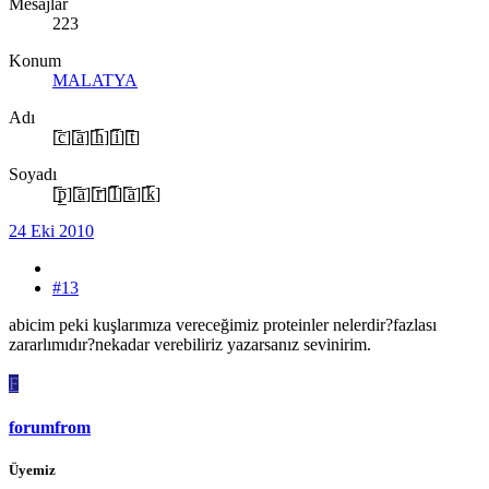
Mesajlar
223
Konum
MALATYA
Adı
[̲̅c̲̅][̲̅a̲̅][̲̅h̲̅][̲̅i̲̅][̲̅t̲̅]
Soyadı
[̲̅p̲̅][̲̅a̲̅][̲̅r̲̅][̲̅l̲̅][̲̅a̲̅][̲̅k̲̅]
24 Eki 2010
#13
abicim peki kuşlarımıza vereceğimiz proteinler nelerdir?fazlası
zararlımıdır?nekadar verebiliriz yazarsanız sevinirim.
F
forumfrom
Üyemiz