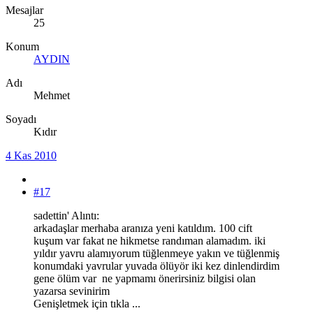
Mesajlar
25
Konum
AYDIN
Adı
Mehmet
Soyadı
Kıdır
4 Kas 2010
#17
sadettin' Alıntı:
arkadaşlar merhaba aranıza yeni katıldım. 100 cift
kuşum var fakat ne hikmetse randıman alamadım. iki
yıldır yavru alamıyorum tüğlenmeye yakın ve tüğlenmiş
konumdaki yavrular yuvada ölüyör iki kez dinlendirdim
gene ölüm var ne yapmamı önerirsiniz bilgisi olan
yazarsa sevinirim
Genişletmek için tıkla ...