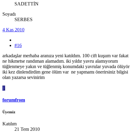
SADETTİN
Soyadı
SERBES
4 Kas 2010
#16
arkadaşlar merhaba aranıza yeni katıldım. 100 cift kuşum var fakat
ne hikmetse randıman alamadım. iki yıldır yavru alamıyorum
tüğlenmeye yakın ve tüğlenmiş konumdaki yavrular yuvada ölüyör
iki kez dinlendirdim gene ölüm var ne yapmamı önerirsiniz bilgisi
olan yazarsa sevinirim
F
forumfrom
Üyemiz
Katılım
21 Tem 2010