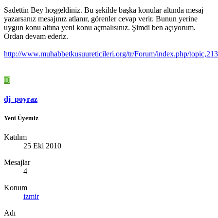
Sadettin Bey hoşgeldiniz. Bu şekilde başka konular altında mesaj
yazarsanız mesajınız atlanır, görenler cevap verir. Bunun yerine
uygun konu altına yeni konu açmalısınız. Şimdi ben açıyorum.
Ordan devam ederiz.
http://www.muhabbetkusuureticileri.org/tr/Forum/index.php/topic,2
D
dj_poyraz
Yeni Üyemiz
Katılım
25 Eki 2010
Mesajlar
4
Konum
izmir
Adı