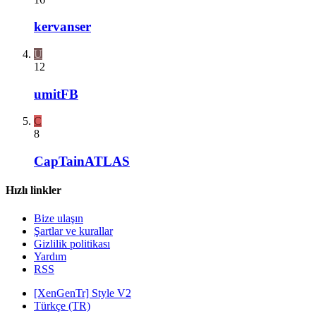
kervanser
U
12
umitFB
C
8
CapTainATLAS
Hızlı linkler
Bize ulaşın
Şartlar ve kurallar
Gizlilik politikası
Yardım
RSS
[XenGenTr] Style V2
Türkçe (TR)