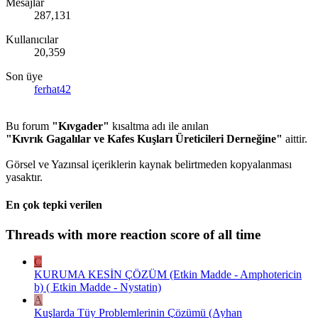
Mesajlar
287,131
Kullanıcılar
20,359
Son üye
ferhat42
Bu forum
"Kıvgader"
kısaltma adı ile anılan
"Kıvrık Gagalılar ve Kafes Kuşları Üreticileri Derneğine"
aittir.
Görsel ve Yazınsal içeriklerin kaynak belirtmeden kopyalanması
yasaktır.
En çok tepki verilen
Threads with more reaction score of all time
C
KURUMA KESİN ÇÖZÜM (Etkin Madde - Amphotericin
b) ( Etkin Madde - Nystatin)
A
Kuşlarda Tüy Problemlerinin Çözümü (Ayhan