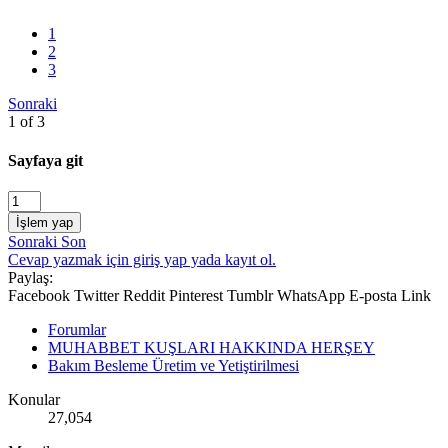
1
2
3
Sonraki
1 of 3
Sayfaya git
İşlem yap
Sonraki
Son
Cevap yazmak için giriş yap yada kayıt ol.
Paylaş:
Facebook
Twitter
Reddit
Pinterest
Tumblr
WhatsApp
E-posta
Link
Forumlar
MUHABBET KUŞLARI HAKKINDA HERŞEY
Bakım Besleme Üretim ve Yetiştirilmesi
Konular
27,054