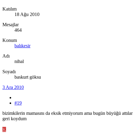
Katılım
18 Ağu 2010
Mesajlar
464
Konum
balıkesir
Adı
nihal
Soyadı
baskurt göksu
3 Ara 2010
#19
bizimkilerin mamasını da eksik etmiyorum ama bugün büyüğü attılar
geri koydum
K