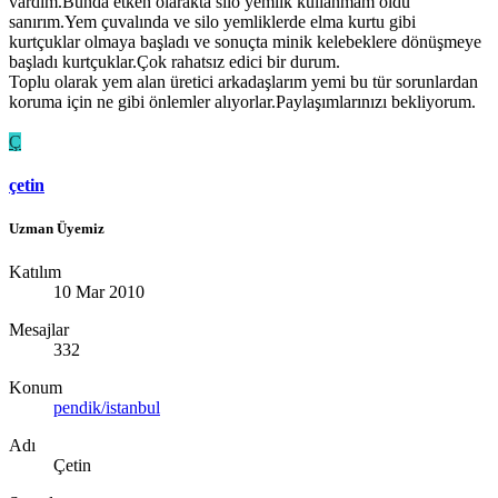
vardım.Bunda etken olarakta silo yemlik kullanmam oldu
sanırım.Yem çuvalında ve silo yemliklerde elma kurtu gibi
kurtçuklar olmaya başladı ve sonuçta minik kelebeklere dönüşmeye
başladı kurtçuklar.Çok rahatsız edici bir durum.
Toplu olarak yem alan üretici arkadaşlarım yemi bu tür sorunlardan
koruma için ne gibi önlemler alıyorlar.Paylaşımlarınızı bekliyorum.
Ç
çetin
Uzman Üyemiz
Katılım
10 Mar 2010
Mesajlar
332
Konum
pendik/istanbul
Adı
Çetin