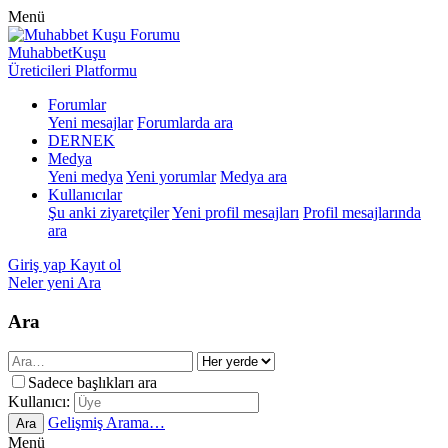
Menü
MuhabbetKuşu
Üreticileri Platformu
Forumlar
Yeni mesajlar
Forumlarda ara
DERNEK
Medya
Yeni medya
Yeni yorumlar
Medya ara
Kullanıcılar
Şu anki ziyaretçiler
Yeni profil mesajları
Profil mesajlarında
ara
Giriş yap
Kayıt ol
Neler yeni
Ara
Ara
Sadece başlıkları ara
Kullanıcı:
Gelişmiş Arama…
Ara
Menü