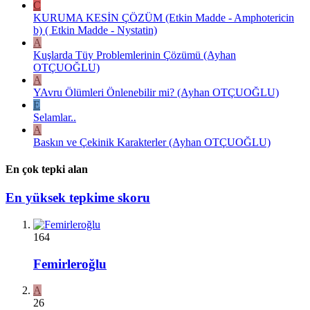
C
KURUMA KESİN ÇÖZÜM (Etkin Madde - Amphotericin
b) ( Etkin Madde - Nystatin)
A
Kuşlarda Tüy Problemlerinin Çözümü (Ayhan
OTÇUOĞLU)
A
YAvru Ölümleri Önlenebilir mi? (Ayhan OTÇUOĞLU)
E
Selamlar..
A
Baskın ve Çekinik Karakterler (Ayhan OTÇUOĞLU)
En çok tepki alan
En yüksek tepkime skoru
164
Femirleroğlu
A
26