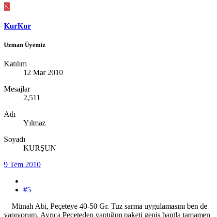
K
KurKur
Uzman Üyemiz
Katılım
12 Mar 2010
Mesajlar
2,511
Adı
Yılmaz
Soyadı
KURŞUN
9 Tem 2010
#5
Münah Abi, Peçeteye 40-50 Gr. Tuz sarma uygulamasını ben de
yapıyorum, Ayrıca Peçeteden yaptığım paketi geniş bantla tamamen