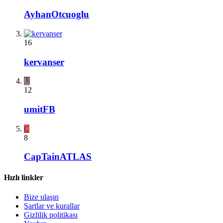
AyhanOtcuoglu
16
kervanser
U
12
umitFB
C
8
CapTainATLAS
Hızlı linkler
Bize ulaşın
Şartlar ve kurallar
Gizlilik politikası