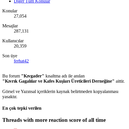
Diğer Tüm Konular
Konular
27,054
Mesajlar
287,131
Kullanıcılar
20,359
Son üye
ferhat42
Bu forum
"Kıvgader"
kısaltma adı ile anılan
"Kıvrık Gagalılar ve Kafes Kuşları Üreticileri Derneğine"
aittir.
Görsel ve Yazınsal içeriklerin kaynak belirtmeden kopyalanması
yasaktır.
En çok tepki verilen
Threads with more reaction score of all time