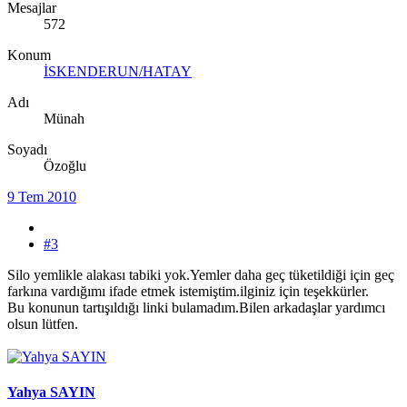
Mesajlar
572
Konum
İSKENDERUN/HATAY
Adı
Münah
Soyadı
Özoğlu
9 Tem 2010
#3
Silo yemlikle alakası tabiki yok.Yemler daha geç tüketildiği için geç
farkına vardığımı ifade etmek istemiştim.ilginiz için teşekkürler.
Bu konunun tartışıldığı linki bulamadım.Bilen arkadaşlar yardımcı
olsun lütfen.
Yahya SAYIN