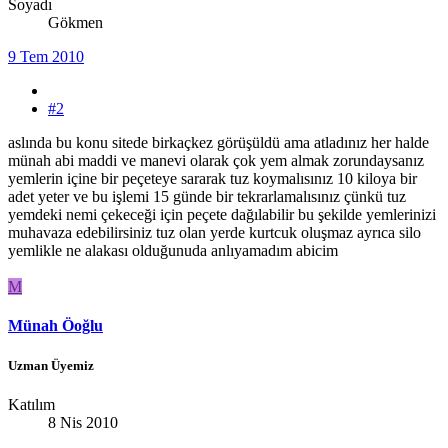
Soyadı
Gökmen
9 Tem 2010
#2
aslında bu konu sitede birkaçkez görüşüldü ama atladınız her halde
münah abi maddi ve manevi olarak çok yem almak zorundaysanız
yemlerin içine bir peçeteye sararak tuz koymalısınız 10 kiloya bir
adet yeter ve bu işlemi 15 günde bir tekrarlamalısınız çünkü tuz
yemdeki nemi çekeceği için peçete dağılabilir bu şekilde yemlerinizi
muhavaza edebilirsiniz tuz olan yerde kurtcuk oluşmaz ayrıca silo
yemlikle ne alakası olduğunuda anlıyamadım abicim
M
Münah Öoğlu
Uzman Üyemiz
Katılım
8 Nis 2010