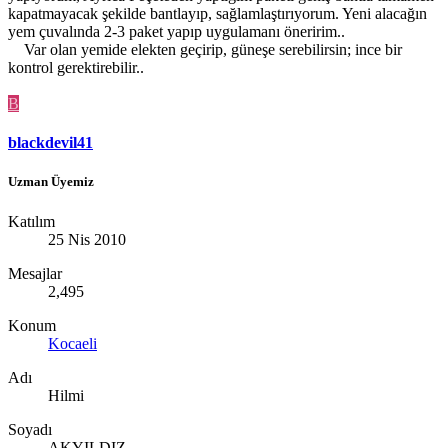
kapatmayacak şekilde bantlayıp, sağlamlaştırıyorum. Yeni alacağın
yem çuvalında 2-3 paket yapıp uygulamanı öneririm..
Var olan yemide elekten geçirip, güneşe serebilirsin; ince bir
kontrol gerektirebilir..
B
blackdevil41
Uzman Üyemiz
Katılım
25 Nis 2010
Mesajlar
2,495
Konum
Kocaeli
Adı
Hilmi
Soyadı
AKYILDIZ