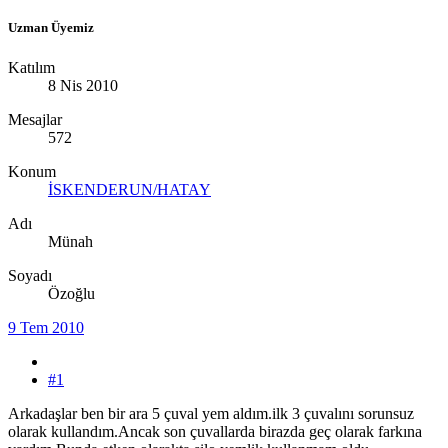
Uzman Üyemiz
Katılım
8 Nis 2010
Mesajlar
572
Konum
İSKENDERUN/HATAY
Adı
Münah
Soyadı
Özoğlu
9 Tem 2010
#1
Arkadaşlar ben bir ara 5 çuval yem aldım.ilk 3 çuvalını sorunsuz
olarak kullandım.Ancak son çuvallarda birazda geç olarak farkına