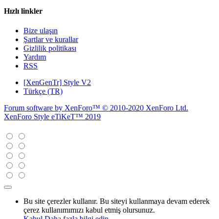
Hızlı linkler
Bize ulaşın
Şartlar ve kurallar
Gizlilik politikası
Yardım
RSS
[XenGenTr] Style V2
Türkçe (TR)
Forum software by XenForo™
© 2010-2020 XenForo Ltd.
XenForo Style eTiKeT™ 2019
Bu site çerezler kullanır. Bu siteyi kullanmaya devam ederek
çerez kullanımımızı kabul etmiş olursunuz.
Kabul
Daha fazla bilgi edin…