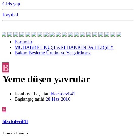
Giriş yap
Kayıt ol
Forumlar
MUHABBET KUŞLARI HAKKINDA HERŞEY
Bakım Besleme Üretim ve Yetiştirilmesi
B
Yeme düşen yavrular
Konbuyu başlatan
blackdevil41
Başlangıç tarihi
28 Haz 2010
B
blackdevil41
Uzman Üyemiz