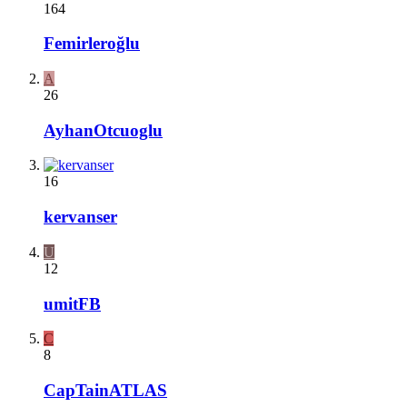
164
Femirleroğlu
A
26
AyhanOtcuoglu
16
kervanser
U
12
umitFB
C
8
CapTainATLAS