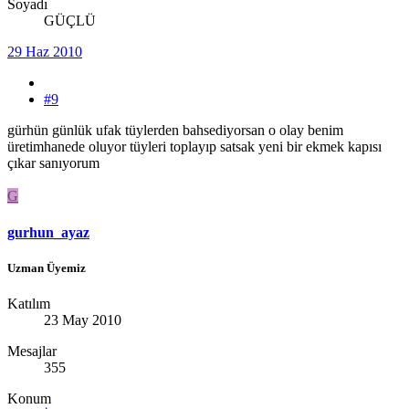
Soyadı
GÜÇLÜ
29 Haz 2010
#9
gürhün günlük ufak tüylerden bahsediyorsan o olay benim
üretimhanede oluyor tüyleri toplayıp satsak yeni bir ekmek kapısı
çıkar sanıyorum
G
gurhun_ayaz
Uzman Üyemiz
Katılım
23 May 2010
Mesajlar
355
Konum