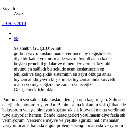
Soyadı
Ayaz
29 Haz 2010
#8
Selahattin GÜÇLÜ' Alıntı:
gürhun yavru kuşlara mama verilince tüy değiştirecek
diye bir kaide yok normalde yavru tüyünü atana kadar
kuşlara proteinli gıdalar ve mineraller vermek lazımki
tüyünü en sağlıklı bir şekilde atsın kuşlarımızın en
tehlikeli ve bağışıklık sisteminin en zayıf olduğu anlar
tüy zamanıdır.yavru kuşlarımıza tüy zamanında kuvvetli
mama vermiyeceğizde ne zaman vereceğiz
Genişletmek için tıkla ...
Pardon abi sen salmadaki kuşlara demişin onu kaçırmışım. Salmada
enerjilerini atıyordur yavrular. Benim salma imkanım yok çifthanede
bakıyorum ve eşte olmayan kuşlara sık sık kuvvetli mama verdimmi
tüye giriyorlar hemen. Bende karaciğerleri yorulmasın diye fazla sık
vermiyorum. Versemde meyve ve yeşillik ağırlıklı hafif mamalar
veriyorum ama haftada 2 gün proteince zengin mamada veriyorum