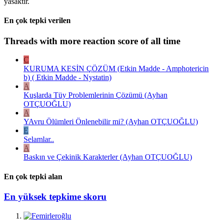
yasaktır.
En çok tepki verilen
Threads with more reaction score of all time
C
KURUMA KESİN ÇÖZÜM (Etkin Madde - Amphotericin
b) ( Etkin Madde - Nystatin)
A
Kuşlarda Tüy Problemlerinin Çözümü (Ayhan
OTÇUOĞLU)
A
YAvru Ölümleri Önlenebilir mi? (Ayhan OTÇUOĞLU)
E
Selamlar..
A
Baskın ve Çekinik Karakterler (Ayhan OTÇUOĞLU)
En çok tepki alan
En yüksek tepkime skoru