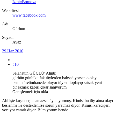
İzmir/Bornova
Web sitesi
www.facebook.com
Adı
Gürhun
Soyadı
Ayaz
29 Haz 2010
#10
Selahattin GÜÇLÜ' Alıntı:
gürhün günlük ufak tüylerden bahsediyorsan o olay
benim üretimhanede oluyor tüyleri toplayıp satsak yeni
bir ekmek kapısı çıkar sanıyorum
Genişletmek için tıkla ...
Abi işte kuş enerji atamazsa tüy atıyormuş. Kimisi bu tüy atma olayı
beslenme ile desteklenirse sorun yaratmaz diyor. Kimisi karaciğeri
yoruyor zararlı diyor. Bilmiyorum bende..