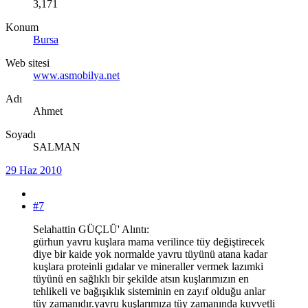
3,171
Konum
Bursa
Web sitesi
www.asmobilya.net
Adı
Ahmet
Soyadı
SALMAN
29 Haz 2010
#7
Selahattin GÜÇLÜ' Alıntı:
gürhun yavru kuşlara mama verilince tüy değiştirecek
diye bir kaide yok normalde yavru tüyünü atana kadar
kuşlara proteinli gıdalar ve mineraller vermek lazımki
tüyünü en sağlıklı bir şekilde atsın kuşlarımızın en
tehlikeli ve bağışıklık sisteminin en zayıf olduğu anlar
tüy zamanıdır.yavru kuşlarımıza tüy zamanında kuvvetli