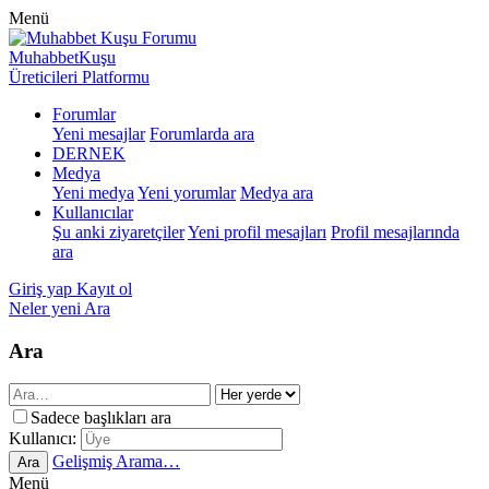
Menü
MuhabbetKuşu
Üreticileri Platformu
Forumlar
Yeni mesajlar
Forumlarda ara
DERNEK
Medya
Yeni medya
Yeni yorumlar
Medya ara
Kullanıcılar
Şu anki ziyaretçiler
Yeni profil mesajları
Profil mesajlarında
ara
Giriş yap
Kayıt ol
Neler yeni
Ara
Ara
Sadece başlıkları ara
Kullanıcı:
Gelişmiş Arama…
Ara
Menü