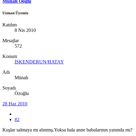
Münah Öoğlu
Uzman Üyemiz
Katılım
8 Nis 2010
Mesajlar
572
Konum
İSKENDERUN/HATAY
Adı
Münah
Soyadı
Özoğlu
28 Haz 2010
#2
Kuşlar salmaya mı alınmış.Yoksa hala anne babalarının yanında mı?