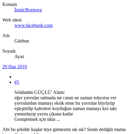
Konum
İzmir/Bornova
Web sitesi
www.facebook.com
Adı
Gürhun
Soyadı
Ayaz
29 Haz 2010
#5
Selahattin GÜÇLÜ' Alıntı:
eğer yavrular salmada ise canın ne zaman istiyorsa ver
yavrulardan mamayı eksik etme bu yavrular büyüyüp
eşleştirilip kafeslere koyduğun zaman mamayı kes taki
yumurlayıp yavru çıkana kadar
Genişletmek için tıkla ...
Abi bu şekilde kuşlar tüye girmezmi sık sık? Senin dediğin mama