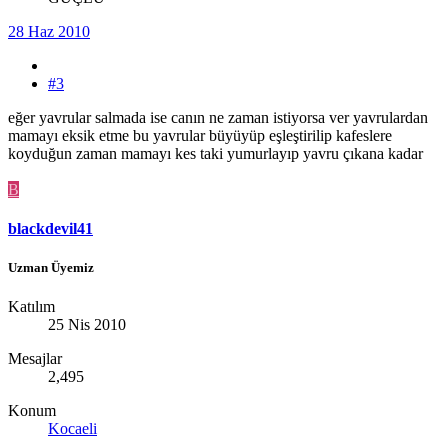
28 Haz 2010
#3
eğer yavrular salmada ise canın ne zaman istiyorsa ver yavrulardan
mamayı eksik etme bu yavrular büyüyüp eşleştirilip kafeslere
koyduğun zaman mamayı kes taki yumurlayıp yavru çıkana kadar
B
blackdevil41
Uzman Üyemiz
Katılım
25 Nis 2010
Mesajlar
2,495
Konum
Kocaeli