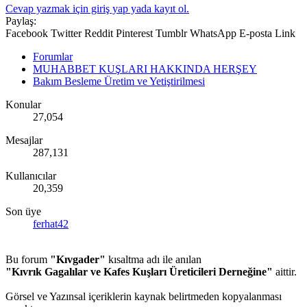
Cevap yazmak için giriş yap yada kayıt ol.
Paylaş:
Facebook
Twitter
Reddit
Pinterest
Tumblr
WhatsApp
E-posta
Link
Forumlar
MUHABBET KUŞLARI HAKKINDA HERŞEY
Bakım Besleme Üretim ve Yetiştirilmesi
Konular
27,054
Mesajlar
287,131
Kullanıcılar
20,359
Son üye
ferhat42
Bu forum
"Kıvgader"
kısaltma adı ile anılan
"Kıvrık Gagalılar ve Kafes Kuşları Üreticileri Derneğine"
aittir.
Görsel ve Yazınsal içeriklerin kaynak belirtmeden kopyalanması