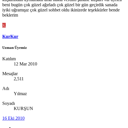
beni bugün çok güzel ağırladı çok güzel bir gün geçirdik sanada
iyiki uğramışız çok güzel sohbet oldu ikinizede teşekkürler bende
beklerim
K
KurKur
Uzman Üyemiz
Katılım
12 Mar 2010
Mesajlar
2,511
Adı
Yılmaz
Soyadı
KURŞUN
16 Eki 2010