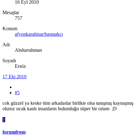
16 Eyl 2010
Mesajlar
757
Konum
afyonkarahisar/başmakçı
Adı
Abdurrahman
Soyadı
Ersöz
17 Eki 2010
#5
cok güzzel ya keske tüm arkadaslar birlikte olsa tanışmış kaynaşmış
oluruz sıcak kanlı insanların bulunduğu süper bir ortam ;D
F
forumfrom