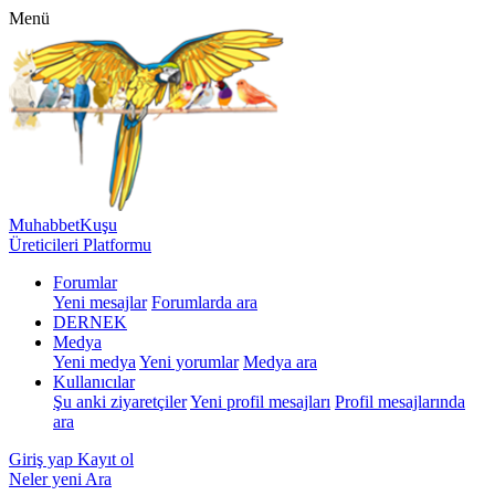
Menü
MuhabbetKuşu
Üreticileri Platformu
Forumlar
Yeni mesajlar
Forumlarda ara
DERNEK
Medya
Yeni medya
Yeni yorumlar
Medya ara
Kullanıcılar
Şu anki ziyaretçiler
Yeni profil mesajları
Profil mesajlarında
ara
Giriş yap
Kayıt ol
Neler yeni
Ara