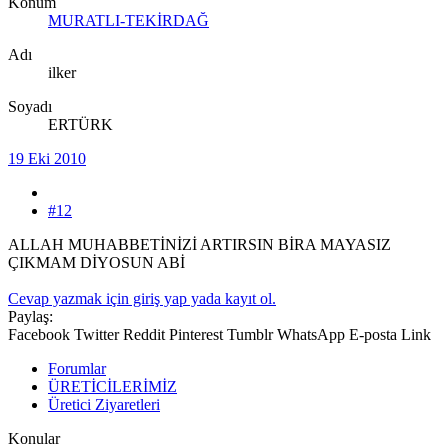
Konum
MURATLI-TEKİRDAĞ
Adı
ilker
Soyadı
ERTÜRK
19 Eki 2010
#12
ALLAH MUHABBETİNİZİ ARTIRSIN BİRA MAYASIZ
ÇIKMAM DİYOSUN ABİ
Cevap yazmak için giriş yap yada kayıt ol.
Paylaş:
Facebook
Twitter
Reddit
Pinterest
Tumblr
WhatsApp
E-posta
Link
Forumlar
ÜRETİCİLERİMİZ
Üretici Ziyaretleri
Konular