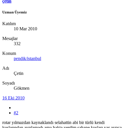
çetin
Uzman Üyemiz
Katılım
10 Mar 2010
Mesajlar
332
Konum
pendik/istanbul
Adı
Çetin
Soyadı
Gökmen
16 Eki 2010
#2
rotar yılmazdan kaynaklandı selahattin abi bir türlü kendi
kuşlarından ayrılamadı ama hakta verdim şahane kuşları var ayrıca