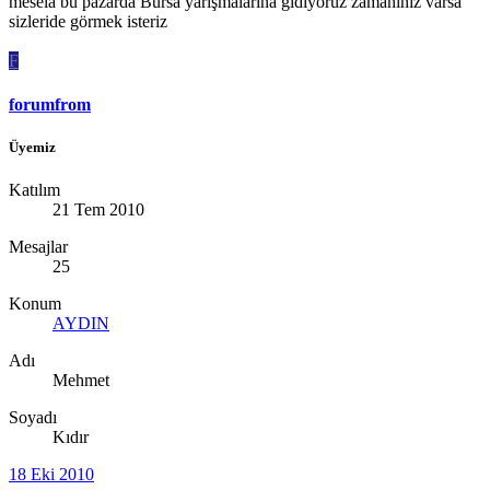
mesela bu pazarda Bursa yarışmalarına gidiyoruz zamanınız varsa
sizleride görmek isteriz
F
forumfrom
Üyemiz
Katılım
21 Tem 2010
Mesajlar
25
Konum
AYDIN
Adı
Mehmet
Soyadı
Kıdır
18 Eki 2010