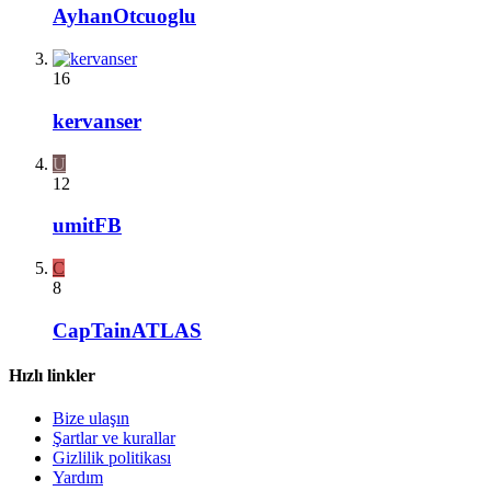
AyhanOtcuoglu
16
kervanser
U
12
umitFB
C
8
CapTainATLAS
Hızlı linkler
Bize ulaşın
Şartlar ve kurallar
Gizlilik politikası
Yardım