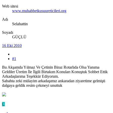
Web sitesi
www.muhabbetkusuureticileri.org
Adı
Selahattin
Soyadı
GÜÇLÜ
16 Eki 2010
#1
Bu Akşamda Yılmaz Ve Çetinin Biraz Rotarlıda Olsa Yanıma
Geldiler Üretim İle İlgili Birtakım Konuları Konuştuk Sohbet Ettik
Arkadaşlarıma Teşekkür Ediyorum.
Sabahta zeki mülayim arkadaşımız ankaradan ziyaretime gelmişti
dalgaya geldik resim çekmeyi unuttuk
Ç