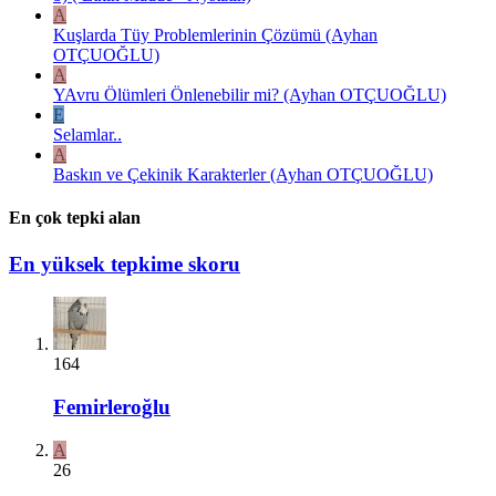
A
Kuşlarda Tüy Problemlerinin Çözümü (Ayhan
OTÇUOĞLU)
A
YAvru Ölümleri Önlenebilir mi? (Ayhan OTÇUOĞLU)
E
Selamlar..
A
Baskın ve Çekinik Karakterler (Ayhan OTÇUOĞLU)
En çok tepki alan
En yüksek tepkime skoru
164
Femirleroğlu
A
26