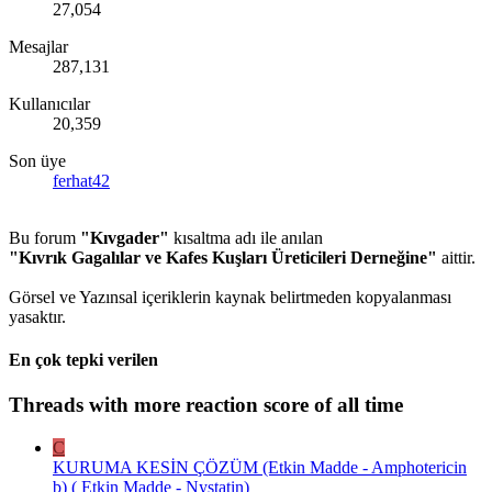
27,054
Mesajlar
287,131
Kullanıcılar
20,359
Son üye
ferhat42
Bu forum
"Kıvgader"
kısaltma adı ile anılan
"Kıvrık Gagalılar ve Kafes Kuşları Üreticileri Derneğine"
aittir.
Görsel ve Yazınsal içeriklerin kaynak belirtmeden kopyalanması
yasaktır.
En çok tepki verilen
Threads with more reaction score of all time
C
KURUMA KESİN ÇÖZÜM (Etkin Madde - Amphotericin
b) ( Etkin Madde - Nystatin)