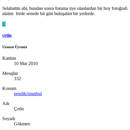
Selahattin abi, bundan sonra foruma üye olanlardan bir boy fotoğrafı
alalım
birde senede bir gün buluşalım bir yerlerde.
Ç
çetin
Uzman Üyemiz
Katılım
10 Mar 2010
Mesajlar
332
Konum
pendik/istanbul
Adı
Çetin
Soyadı
Gökmen