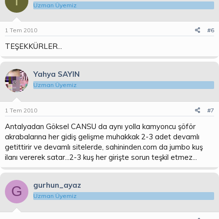
I
Uzman Üyemiz
1 Tem 2010
#6
TEŞEKKÜRLER...
Yahya SAYIN
Uzman Üyemiz
1 Tem 2010
#7
Antalyadan Göksel CANSU da aynı yolla kamyoncu şöför
akrabalarına her gidiş gelişme muhakkak 2-3 adet devamlı
getittirir ve devamlı sitelerde, sahininden.com da jumbo kuş
ilanı vererek satar...2-3 kuş her girişte sorun teşkil etmez...
gurhun_ayaz
G
Uzman Üyemiz