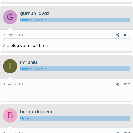
gurhun_ayaz
G
Uzman Üyemiz
2 Tem 2010
#11
2.5 oldu varmı arttıran
imrunlu
I
Uzman Üyemiz
3 Tem 2010
#12
burhan kadem
B
Üyemiz