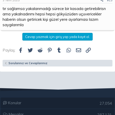
3 Tem 2010
#13
tır sağlamsa yakalanmadığı sürece bir kasada getirebilirisn
ama yakalnadınmı hepsi hepsi gökyüzüden uçuvericekler
haberin olsun getiricek kişi güzel yere ayarlaması lazım
saygılarımla
Cevap yazmak için giriş yap yada kayıt ol.
Facebook
Twitter
Reddit
Pinterest
Tumblr
WhatsApp
E-posta
Link
Paylaş:
Sorularınız ve Cevaplarımız
Konular
27,054
Mesajlar
287,131