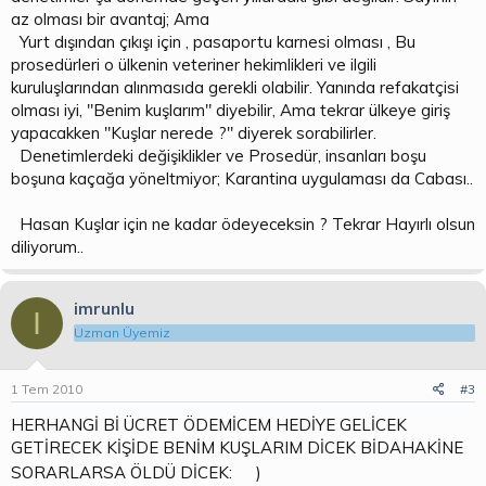
az olması bir avantaj; Ama
Yurt dışından çıkışı için , pasaportu karnesi olması , Bu
prosedürleri o ülkenin veteriner hekimlikleri ve ilgili
kuruluşlarından alınmasıda gerekli olabilir. Yanında refakatçisi
olması iyi, "Benim kuşlarım" diyebilir, Ama tekrar ülkeye giriş
yapacakken "Kuşlar nerede ?" diyerek sorabilirler.
Denetimlerdeki değişiklikler ve Prosedür, insanları boşu
boşuna kaçağa yöneltmiyor; Karantina uygulaması da Cabası..
Hasan Kuşlar için ne kadar ödeyeceksin ? Tekrar Hayırlı olsun
diliyorum..
imrunlu
I
Uzman Üyemiz
1 Tem 2010
#3
HERHANGİ Bİ ÜCRET ÖDEMİCEM HEDİYE GELİCEK
GETİRECEK KİŞİDE BENİM KUŞLARIM DİCEK BİDAHAKİNE
SORARLARSA ÖLDÜ DİCEK:
)