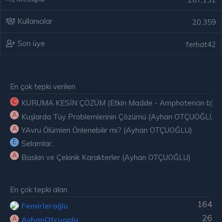
Kullanıcılar
20,359
Son üye
ferhat42
En çok tepki verilen
C
KURUMA KESİN ÇÖZÜM (Etkin Madde - Amphotericin b) ( E
A
Kuşlarda Tüy Problemlerinin Çözümü (Ayhan OTÇUOĞLU)
A
YAvru Ölümleri Önlenebilir mi? (Ayhan OTÇUOĞLU)
E
Selamlar..
A
Baskın ve Çekinik Karakterler (Ayhan OTÇUOĞLU)
En çok tepki alan
164
Femirleroğlu
26
AyhanOtcuoglu
A