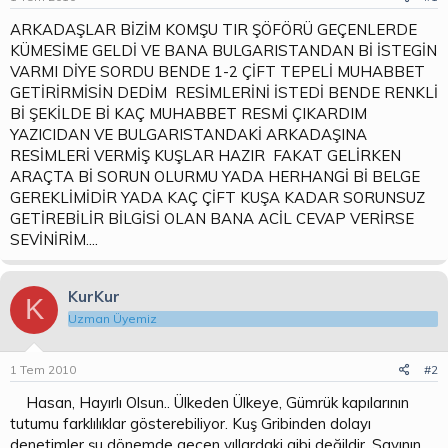
b
ı
a
ç
ARKADAŞLAR BİZİM KOMŞU TIR ŞÖFÖRÜ GEÇENLERDE
ş
t
KÜMESİME GELDİ VE BANA BULGARISTANDAN Bİ İSTEGİN
l
a
VARMI DİYE SORDU BENDE 1-2 ÇİFT TEPELİ MUHABBET
a
r
GETİRİRMİSİN DEDİM RESİMLERİNİ İSTEDİ BENDE RENKLİ
t
i
a
h
Bİ ŞEKİLDE Bİ KAÇ MUHABBET RESMİ ÇIKARDIM
n
i
YAZICIDAN VE BULGARISTANDAKİ ARKADAŞINA
RESİMLERİ VERMİŞ KUŞLAR HAZIR FAKAT GELİRKEN
ARAÇTA Bİ SORUN OLURMU YADA HERHANGİ Bİ BELGE
GEREKLİMİDİR YADA KAÇ ÇİFT KUŞA KADAR SORUNSUZ
GETİREBİLİR BİLGİSİ OLAN BANA ACİL CEVAP VERİRSE
SEVİNİRİM....
KurKur
K
Uzman Üyemiz
1 Tem 2010
#2
Hasan, Hayırlı Olsun.. Ülkeden Ülkeye, Gümrük kapılarının
tutumu farklılıklar gösterebiliyor. Kuş Gribinden dolayı
denetimler şu dönemde geçen yıllardaki gibi değildir. Sayının