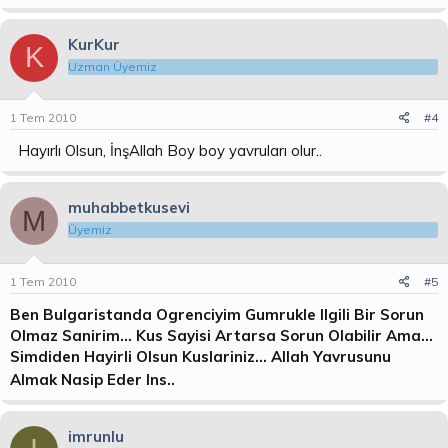
KurKur
K
Uzman Üyemiz
1 Tem 2010
#4
Hayırlı Olsun, İnşAllah Boy boy yavruları olur..
muhabbetkusevi
M
Üyemiz
1 Tem 2010
#5
Ben Bulgaristanda Ogrenciyim Gumrukle Ilgili Bir Sorun
Olmaz Sanirim... Kus Sayisi Artarsa Sorun Olabilir Ama...
Simdiden Hayirli Olsun Kuslariniz... Allah Yavrusunu
Almak Nasip Eder Ins..
imrunlu