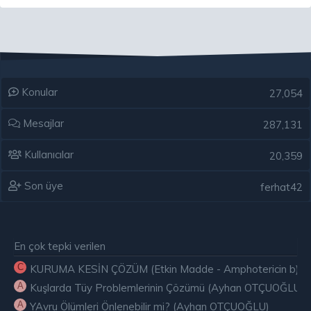
Konular
27,054
Mesajlar
287,131
Kullanıcılar
20,359
Son üye
ferhat42
En çok tepki verilen
C
KURUMA KESİN ÇÖZÜM (Etkin Madde - Amphotericin b) ( E
A
Kuşlarda Tüy Problemlerinin Çözümü (Ayhan OTÇUOĞLU)
A
YAvru Ölümleri Önlenebilir mi? (Ayhan OTÇUOĞLU)