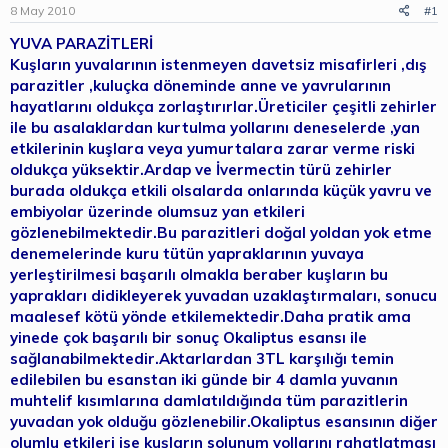
b
ı
8 May 2010
#1
a
ç
ş
t
YUVA PARAZİTLERİ
l
a
Kuşların yuvalarının istenmeyen davetsiz misafirleri ,dış
a
r
parazitler ,kuluçka döneminde anne ve yavrularının
t
i
hayatlarını oldukça zorlaştırırlar.Üreticiler çeşitli zehirler
a
h
ile bu asalaklardan kurtulma yollarını deneselerde ,yan
n
i
etkilerinin kuşlara veya yumurtalara zarar verme riski
oldukça yüksektir.Ardap ve İvermectin türü zehirler
burada oldukça etkili olsalarda onlarında küçük yavru ve
embiyolar üzerinde olumsuz yan etkileri
gözlenebilmektedir.Bu parazitleri doğal yoldan yok etme
denemelerinde kuru tütün yapraklarının yuvaya
yerleştirilmesi başarılı olmakla beraber kuşların bu
yaprakları didikleyerek yuvadan uzaklaştırmaları, sonucu
maalesef kötü yönde etkilemektedir.Daha pratik ama
yinede çok başarılı bir sonuç Okaliptus esansı ile
sağlanabilmektedir.Aktarlardan 3TL karşılığı temin
edilebilen bu esanstan iki günde bir 4 damla yuvanın
muhtelif kısımlarına damlatıldığında tüm parazitlerin
yuvadan yok olduğu gözlenebilir.Okaliptus esansının diğer
olumlu etkileri ise kuşların solunum yollarını rahatlatması