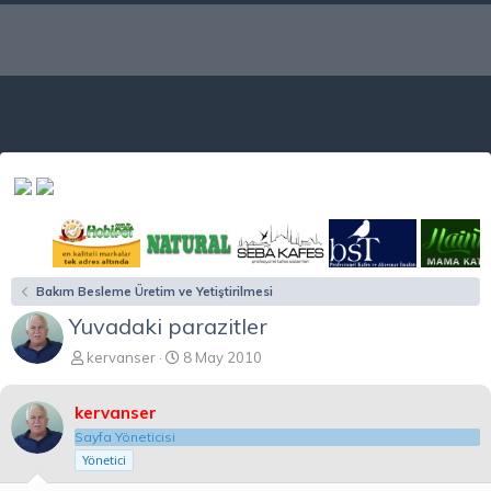
Bakım Besleme Üretim ve Yetiştirilmesi
Yuvadaki parazitler
K
B
kervanser
8 May 2010
o
a
n
ş
kervanser
b
l
u
a
Sayfa Yöneticisi
y
n
Yönetici
u
g