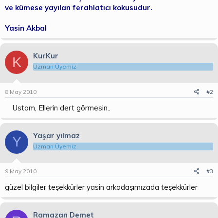
ve kümese yayılan ferahlatıcı kokusudur.
Yasin Akbal
KurKur
K
Uzman Üyemiz
8 May 2010
#2
Ustam, Ellerin dert görmesin..
Yaşar yılmaz
Y
Uzman Üyemiz
9 May 2010
#3
güzel bilgiler teşekkürler yasin arkadaşımızada teşekkürler
Ramazan Demet