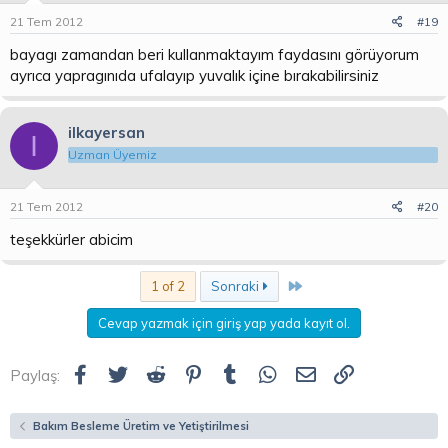
21 Tem 2012
#19
bayagı zamandan beri kullanmaktayım faydasını görüyorum
ayrıca yapragınıda ufalayıp yuvalık içine bırakabilirsiniz
ilkayersan
I
Uzman Üyemiz
21 Tem 2012
#20
teşekkürler abicim
Son
1 of 2
Sonraki
Cevap yazmak için giriş yap yada kayıt ol.
Facebook
Twitter
Reddit
Pinterest
Tumblr
WhatsApp
E-posta
Link
Paylaş:
Bakım Besleme Üretim ve Yetiştirilmesi