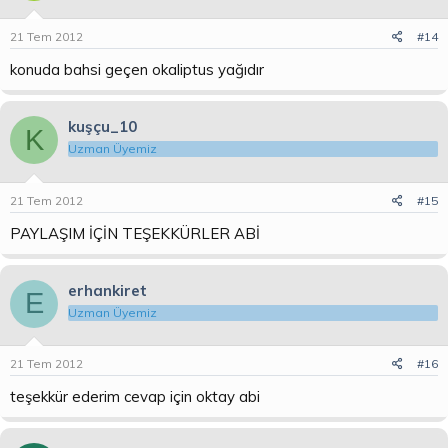
21 Tem 2012
#14
konuda bahsi geçen okaliptus yağıdır
kuşçu_10
K
Uzman Üyemiz
21 Tem 2012
#15
PAYLAŞIM İÇİN TEŞEKKÜRLER ABİ
erhankiret
E
Uzman Üyemiz
21 Tem 2012
#16
teşekkür ederim cevap için oktay abi