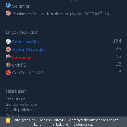
E
Selamlar..
A
Baskın ve Çekinik Karakterler (Ayhan OTÇUOĞLU)
En çok tepki alan
164
Femirleroğlu
26
AyhanOtcuoglu
A
16
kervanser
12
umitFB
U
8
CapTainATLAS
C
Hızlı linkler
Bize ulaşın
Şartlar ve kurallar
Gizlilik politikası
Yardım
Bu site çerezler kullanır. Bu siteyi kullanmaya devam ederek çerez
R
kullanımımızı kabul etmiş olursunuz.
S