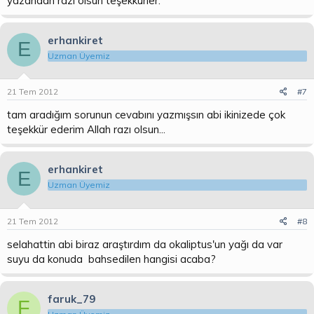
yazandan razı olsun teşekkürler.
erhankiret
E
Uzman Üyemiz
21 Tem 2012
#7
tam aradığım sorunun cevabını yazmışsın abi ikinizede çok
teşekkür ederim Allah razı olsun...
erhankiret
E
Uzman Üyemiz
21 Tem 2012
#8
selahattin abi biraz araştırdım da okaliptus'un yağı da var
suyu da konuda bahsedilen hangisi acaba?
faruk_79
F