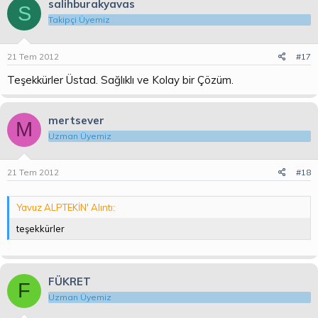
salihburakyavas
S
Takipçi Üyemiz
21 Tem 2012
#17
Teşekkürler Üstad. Sağlıklı ve Kolay bir Çözüm.
mertsever
M
Uzman Üyemiz
21 Tem 2012
#18
Yavuz ALPTEKİN' Alıntı:
teşekkürler
FÜKRET
F
Uzman Üyemiz