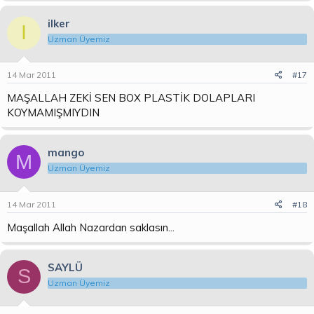
ilker
I
Uzman Üyemiz
14 Mar 2011
#17
MAŞALLAH ZEKİ SEN BOX PLASTİK DOLAPLARI
KOYMAMIŞMIYDIN
mango
M
Uzman Üyemiz
14 Mar 2011
#18
Maşallah Allah Nazardan saklasın...
SAYLÜ
S
Uzman Üyemiz