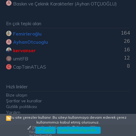
A
Baskın ve Çekinik Karakterler (Ayhan OTÇUOĞLU)
En çok tepki alan
164
Femirleroğlu
26
AyhanOtcuoglu
A
16
kervanser
12
umitFB
U
8
CapTainATLAS
C
Hızlı linkler
Bize ulaşın
Şartlar ve kurallar
Gizlilik politikası
Yardım
Bu site çerezler kullanır. Bu siteyi kullanmaya devam ederek çerez
R
kullanımımızı kabul etmiş olursunuz.
S
[XenGenTr] Style V2
Türkçe (TR)
S
Kabul
Daha fazla bilgi edin…
Forum software
by XenForo™
©