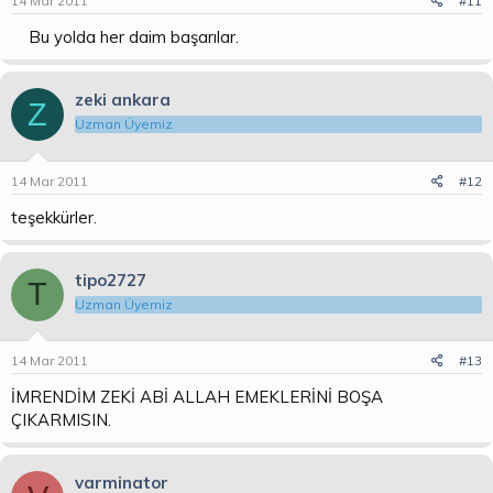
14 Mar 2011
#11
Bu yolda her daim başarılar.
zeki ankara
Z
Uzman Üyemiz
14 Mar 2011
#12
teşekkürler.
tipo2727
T
Uzman Üyemiz
14 Mar 2011
#13
İMRENDİM ZEKİ ABİ ALLAH EMEKLERİNİ BOŞA
ÇIKARMISIN.
varminator