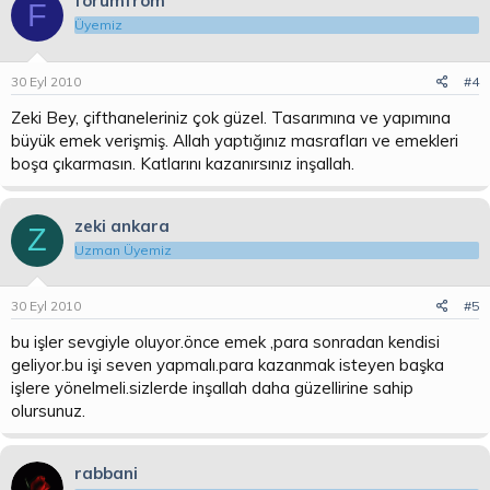
forumfrom
F
Üyemiz
30 Eyl 2010
#4
Zeki Bey, çifthaneleriniz çok güzel. Tasarımına ve yapımına
büyük emek verişmiş. Allah yaptığınız masrafları ve emekleri
boşa çıkarmasın. Katlarını kazanırsınız inşallah.
zeki ankara
Z
Uzman Üyemiz
30 Eyl 2010
#5
bu işler sevgiyle oluyor.önce emek ,para sonradan kendisi
geliyor.bu işi seven yapmalı.para kazanmak isteyen başka
işlere yönelmeli.sizlerde inşallah daha güzellirine sahip
olursunuz.
rabbani