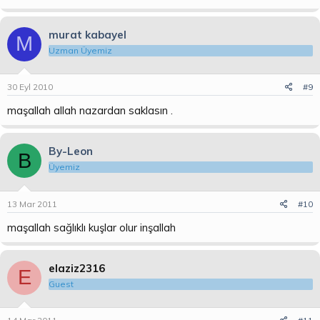
murat kabayel
M
Uzman Üyemiz
30 Eyl 2010
#9
maşallah allah nazardan saklasın .
By-Leon
B
Üyemiz
13 Mar 2011
#10
maşallah sağlıklı kuşlar olur inşallah
elaziz2316
E
Guest