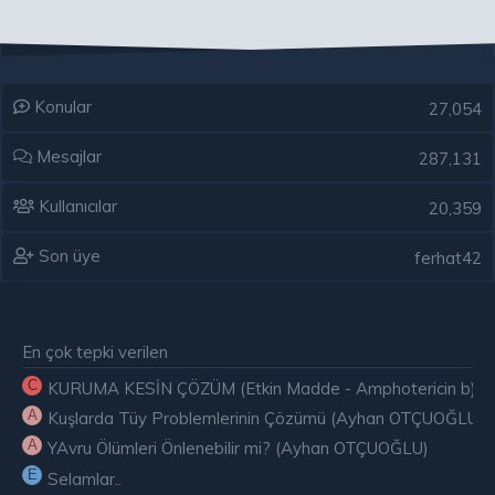
Konular
27,054
Mesajlar
287,131
Kullanıcılar
20,359
Son üye
ferhat42
En çok tepki verilen
C
KURUMA KESİN ÇÖZÜM (Etkin Madde - Amphotericin b) ( E
A
Kuşlarda Tüy Problemlerinin Çözümü (Ayhan OTÇUOĞLU)
A
YAvru Ölümleri Önlenebilir mi? (Ayhan OTÇUOĞLU)
E
Selamlar..