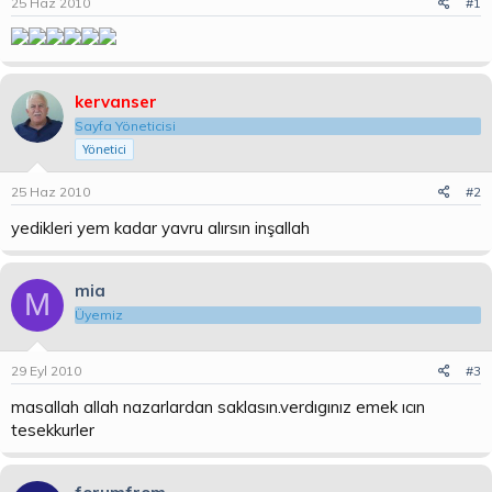
25 Haz 2010
#1
b
ı
a
ç
ş
t
l
a
a
r
kervanser
t
i
a
h
Sayfa Yöneticisi
n
i
Yönetici
25 Haz 2010
#2
yedikleri yem kadar yavru alırsın inşallah
mia
M
Üyemiz
29 Eyl 2010
#3
masallah allah nazarlardan saklasın.verdıgınız emek ıcın
tesekkurler