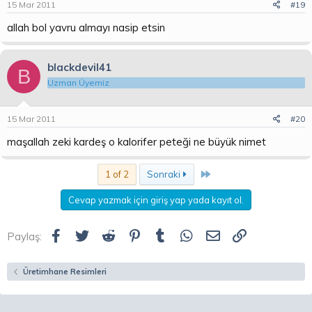
15 Mar 2011
#19
allah bol yavru almayı nasip etsin
blackdevil41
B
Uzman Üyemiz
15 Mar 2011
#20
maşallah zeki kardeş o kalorifer peteği ne büyük nimet
Son
1 of 2
Sonraki
Cevap yazmak için giriş yap yada kayıt ol.
Facebook
Twitter
Reddit
Pinterest
Tumblr
WhatsApp
E-posta
Link
Paylaş:
Üretimhane Resimleri