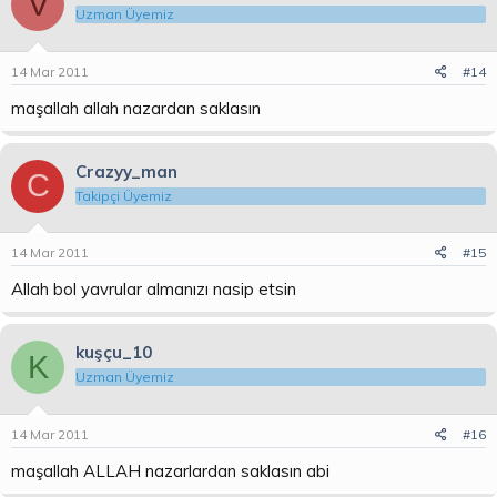
V
Uzman Üyemiz
14 Mar 2011
#14
maşallah allah nazardan saklasın
Crazyy_man
C
Takipçi Üyemiz
14 Mar 2011
#15
Allah bol yavrular almanızı nasip etsin
kuşçu_10
K
Uzman Üyemiz
14 Mar 2011
#16
maşallah ALLAH nazarlardan saklasın abi