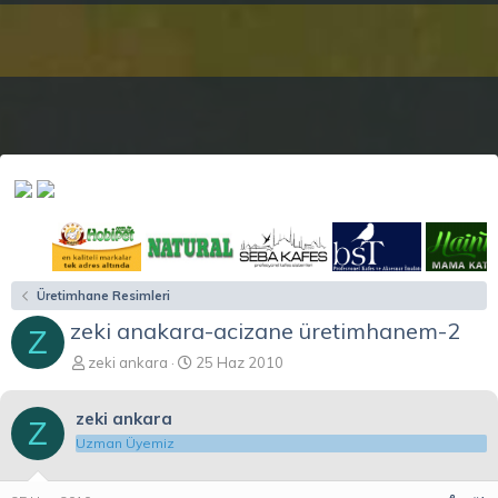
Üretimhane Resimleri
zeki anakara-acizane üretimhanem-2
Z
K
B
zeki ankara
25 Haz 2010
o
a
n
ş
zeki ankara
b
l
Z
u
a
Uzman Üyemiz
y
n
u
g