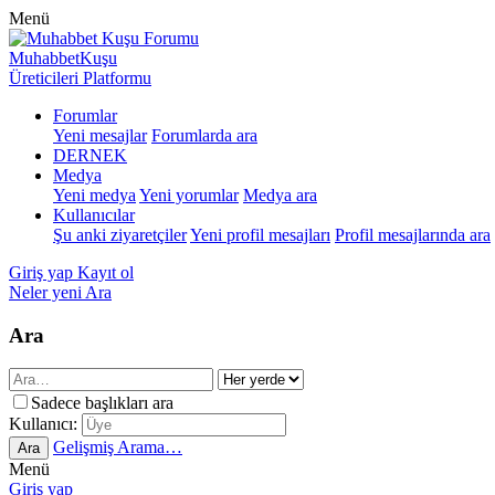
Menü
MuhabbetKuşu
Üreticileri Platformu
Forumlar
Yeni mesajlar
Forumlarda ara
DERNEK
Medya
Yeni medya
Yeni yorumlar
Medya ara
Kullanıcılar
Şu anki ziyaretçiler
Yeni profil mesajları
Profil mesajlarında ara
Giriş yap
Kayıt ol
Neler yeni
Ara
Ara
Sadece başlıkları ara
Kullanıcı:
Gelişmiş Arama…
Ara
Menü
Giriş yap