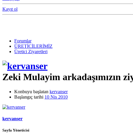
Kayıt ol
Forumlar
ÜRETİCİLERİMİZ
Üretici Ziyaretleri
Zeki Mulayim arkadaşımızın ziy
Konbuyu başlatan
kervanser
Başlangıç tarihi
10 Nis 2010
kervanser
Sayfa Yöneticisi