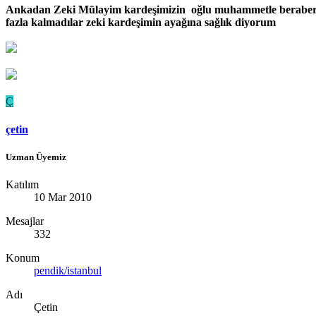
Ankadan Zeki Mülayim kardeşimizin oğlu muhammetle beraber ür
fazla kalmadılar zeki kardeşimin ayağına sağlık diyorum
Ç
çetin
Uzman Üyemiz
Katılım
10 Mar 2010
Mesajlar
332
Konum
pendik/istanbul
Adı
Çetin