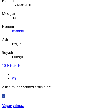
Katılım
15 Mar 2010
Mesajlar
94
Konum
istanbul
Adı
Ergün
Soyadı
Duygu
10 Nis 2010
#5
Allah muhabbetinizi artırsın abi
Y
Yaşar yılmaz