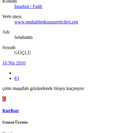
Konum
İstanbul / Fatih
Web sitesi
www.muhabbetkusuureticileri.org
Adı
Selahattin
Soyadı
GÜÇLÜ
10 Nis 2010
#3
çetin maşallah gözündende birşey kaçmıyor
K
KurKur
Uzman Üyemiz