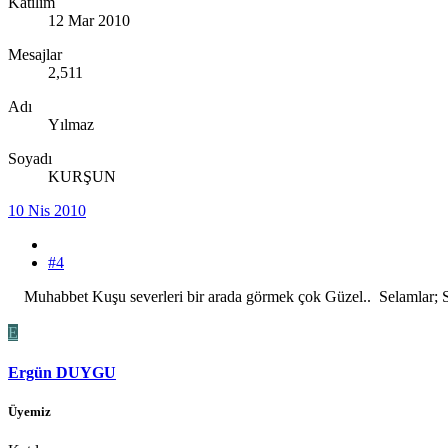
Katılım
12 Mar 2010
Mesajlar
2,511
Adı
Yılmaz
Soyadı
KURŞUN
10 Nis 2010
#4
Muhabbet Kuşu severleri bir arada görmek çok Güzel.. Selamlar; Sa
E
Ergün DUYGU
Üyemiz