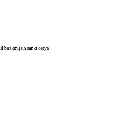
kil bırakmışsın sanki oraya