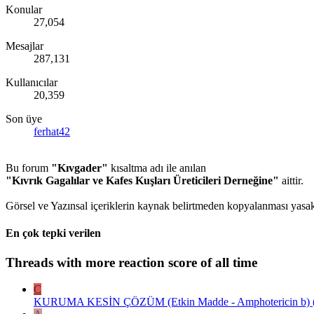
Konular
27,054
Mesajlar
287,131
Kullanıcılar
20,359
Son üye
ferhat42
Bu forum
"Kıvgader"
kısaltma adı ile anılan
"Kıvrık Gagalılar ve Kafes Kuşları Üreticileri Derneğine"
aittir.
Görsel ve Yazınsal içeriklerin kaynak belirtmeden kopyalanması yasakt
En çok tepki verilen
Threads with more reaction score of all time
C
KURUMA KESİN ÇÖZÜM (Etkin Madde - Amphotericin b) ( E