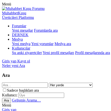
Menü
MuhabbetKuşu
Üreticileri Platformu
Forumlar
Yeni mesajlar
Forumlarda ara
DERNEK
Medya
Yeni medya
Yeni yorumlar
Medya ara
Kullanıcılar
Şu anki ziyaretçiler
Yeni profil mesajları
Profil mesajlarında ara
Giriş yap
Kayıt ol
Neler yeni
Ara
Ara
Sadece başlıkları ara
Kullanıcı:
Gelişmiş Arama…
Ara
Menü
Giriş yap