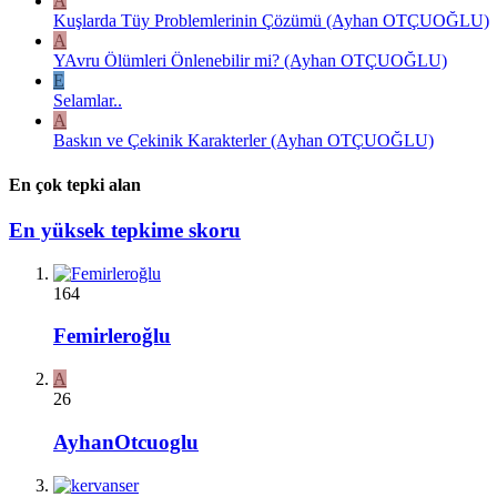
A
Kuşlarda Tüy Problemlerinin Çözümü (Ayhan OTÇUOĞLU)
A
YAvru Ölümleri Önlenebilir mi? (Ayhan OTÇUOĞLU)
E
Selamlar..
A
Baskın ve Çekinik Karakterler (Ayhan OTÇUOĞLU)
En çok tepki alan
En yüksek tepkime skoru
164
Femirleroğlu
A
26
AyhanOtcuoglu