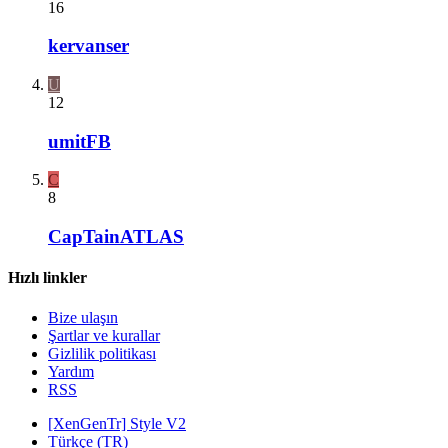
16
kervanser
U
12
umitFB
C
8
CapTainATLAS
Hızlı linkler
Bize ulaşın
Şartlar ve kurallar
Gizlilik politikası
Yardım
RSS
[XenGenTr] Style V2
Türkçe (TR)