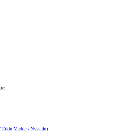
ır.
tkin Madde - Nystatin)