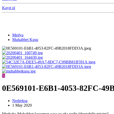
Kayıt ol
Medya
Muhabbet Kuşu
N
0E569101-E6B1-4053-82FC-49
Nedreksa
1 May 2020
Merhaba Muhabbet kuşumun yaşı ve ırkı nedir öğrenebilir miyim?