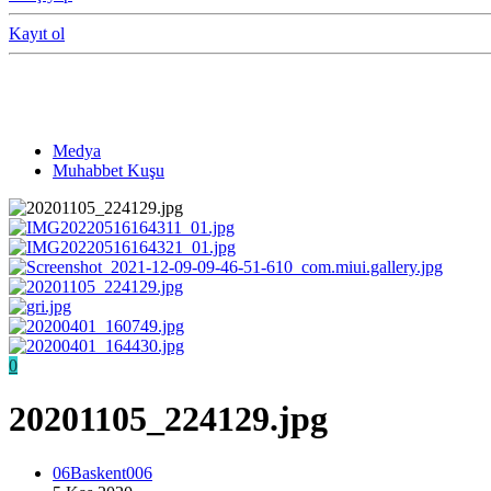
Kayıt ol
Medya
Muhabbet Kuşu
0
20201105_224129.jpg
06Baskent006