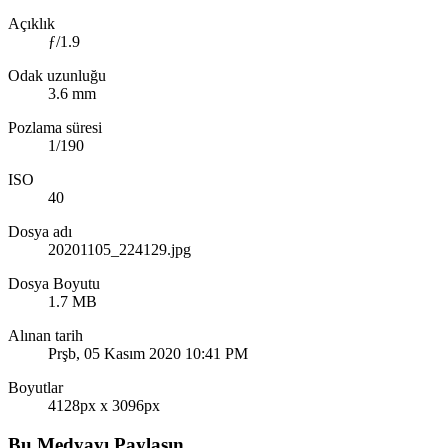
Açıklık
ƒ/1.9
Odak uzunluğu
3.6 mm
Pozlama süresi
1/190
ISO
40
Dosya adı
20201105_224129.jpg
Dosya Boyutu
1.7 MB
Alınan tarih
Prşb, 05 Kasım 2020 10:41 PM
Boyutlar
4128px x 3096px
Bu Medyayı Paylaşın