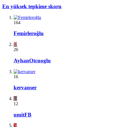
En yüksek tepkime skoru
164
Femirleroğlu
A
26
AyhanOtcuoglu
16
kervanser
U
12
umitFB
C