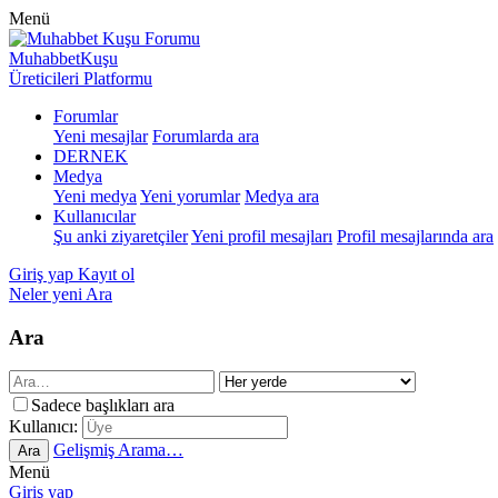
Menü
MuhabbetKuşu
Üreticileri Platformu
Forumlar
Yeni mesajlar
Forumlarda ara
DERNEK
Medya
Yeni medya
Yeni yorumlar
Medya ara
Kullanıcılar
Şu anki ziyaretçiler
Yeni profil mesajları
Profil mesajlarında ara
Giriş yap
Kayıt ol
Neler yeni
Ara
Ara
Sadece başlıkları ara
Kullanıcı:
Gelişmiş Arama…
Ara
Menü
Giriş yap