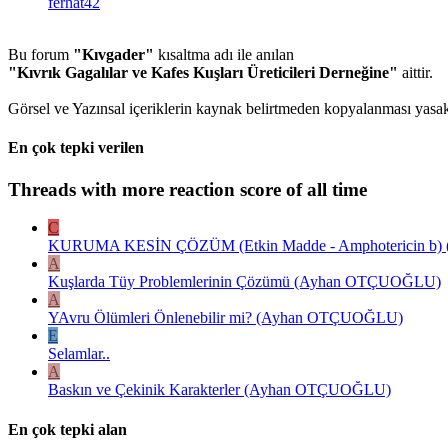
ferhat42
Bu forum
"Kıvgader"
kısaltma adı ile anılan
"Kıvrık Gagalılar ve Kafes Kuşları Üreticileri Derneğine"
aittir.
Görsel ve Yazınsal içeriklerin kaynak belirtmeden kopyalanması yasakt
En çok tepki verilen
Threads with more reaction score of all time
C
KURUMA KESİN ÇÖZÜM (Etkin Madde - Amphotericin b) ( E
A
Kuşlarda Tüy Problemlerinin Çözümü (Ayhan OTÇUOĞLU)
A
YAvru Ölümleri Önlenebilir mi? (Ayhan OTÇUOĞLU)
E
Selamlar..
A
Baskın ve Çekinik Karakterler (Ayhan OTÇUOĞLU)
En çok tepki alan