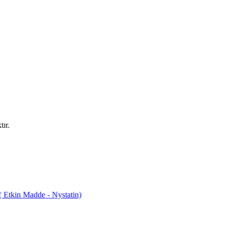
ır.
tkin Madde - Nystatin)