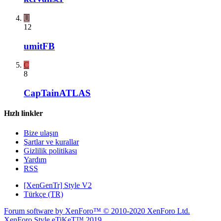
U
12
umitFB
C
8
CapTainATLAS
Hızlı linkler
Bize ulaşın
Şartlar ve kurallar
Gizlilik politikası
Yardım
RSS
[XenGenTr] Style V2
Türkçe (TR)
Forum software by XenForo™
© 2010-2020 XenForo Ltd.
XenForo Style eTiKeT™ 2019