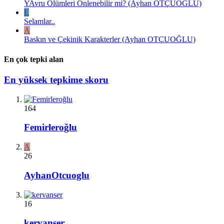
YAvru Ölümleri Önlenebilir mi? (Ayhan OTÇUOĞLU)
E
Selamlar..
A
Baskın ve Çekinik Karakterler (Ayhan OTÇUOĞLU)
En çok tepki alan
En yüksek tepkime skoru
164
Femirleroğlu
A
26
AyhanOtcuoglu
16
kervanser