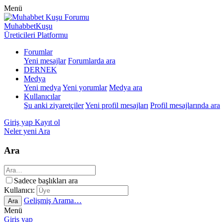
Menü
MuhabbetKuşu
Üreticileri Platformu
Forumlar
Yeni mesajlar
Forumlarda ara
DERNEK
Medya
Yeni medya
Yeni yorumlar
Medya ara
Kullanıcılar
Şu anki ziyaretçiler
Yeni profil mesajları
Profil mesajlarında ara
Giriş yap
Kayıt ol
Neler yeni
Ara
Ara
Sadece başlıkları ara
Kullanıcı:
Gelişmiş Arama…
Ara
Menü
Giriş yap