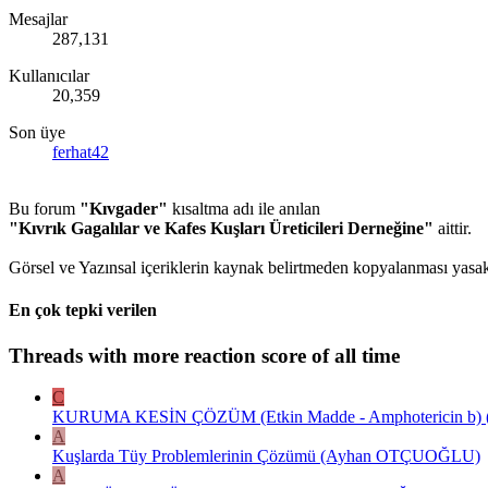
Mesajlar
287,131
Kullanıcılar
20,359
Son üye
ferhat42
Bu forum
"Kıvgader"
kısaltma adı ile anılan
"Kıvrık Gagalılar ve Kafes Kuşları Üreticileri Derneğine"
aittir.
Görsel ve Yazınsal içeriklerin kaynak belirtmeden kopyalanması yasakt
En çok tepki verilen
Threads with more reaction score of all time
C
KURUMA KESİN ÇÖZÜM (Etkin Madde - Amphotericin b) ( E
A
Kuşlarda Tüy Problemlerinin Çözümü (Ayhan OTÇUOĞLU)
A