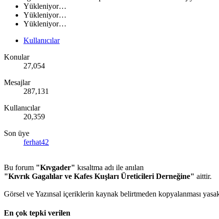
Yükleniyor…
Yükleniyor…
Yükleniyor…
Kullanıcılar
Konular
27,054
Mesajlar
287,131
Kullanıcılar
20,359
Son üye
ferhat42
Bu forum
"Kıvgader"
kısaltma adı ile anılan
"Kıvrık Gagalılar ve Kafes Kuşları Üreticileri Derneğine"
aittir.
Görsel ve Yazınsal içeriklerin kaynak belirtmeden kopyalanması yasakt
En çok tepki verilen