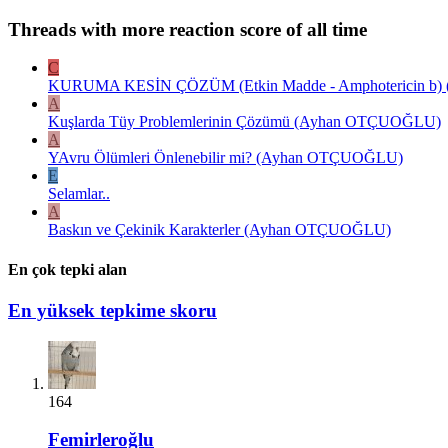
Threads with more reaction score of all time
C
KURUMA KESİN ÇÖZÜM (Etkin Madde - Amphotericin b) ( E
A
Kuşlarda Tüy Problemlerinin Çözümü (Ayhan OTÇUOĞLU)
A
YAvru Ölümleri Önlenebilir mi? (Ayhan OTÇUOĞLU)
E
Selamlar..
A
Baskın ve Çekinik Karakterler (Ayhan OTÇUOĞLU)
En çok tepki alan
En yüksek tepkime skoru
164
Femirleroğlu