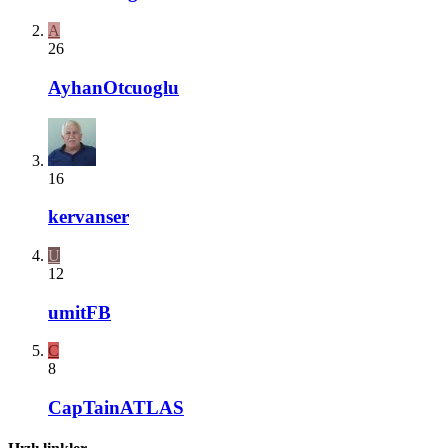
A
26
AyhanOtcuoglu
16
kervanser
U
12
umitFB
C
8
CapTainATLAS