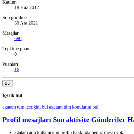
Katılım
18 Haz 2012
Son görülme
30 Ara 2021
Mesajlar
680
Tepkime puanı
0
Puanları
16
Bul
İçerik bul
agatam tüm içeriğini bul
agatam tüm konularını bul
Profil mesajları
Son aktivite
Gönderiler
H
agatam adlı kullanıcının profili hakkında henüz mesaj yok.