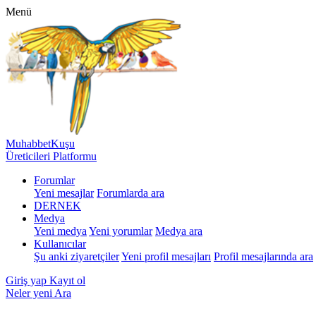
Menü
MuhabbetKuşu
Üreticileri Platformu
Forumlar
Yeni mesajlar
Forumlarda ara
DERNEK
Medya
Yeni medya
Yeni yorumlar
Medya ara
Kullanıcılar
Şu anki ziyaretçiler
Yeni profil mesajları
Profil mesajlarında ara
Giriş yap
Kayıt ol
Neler yeni
Ara