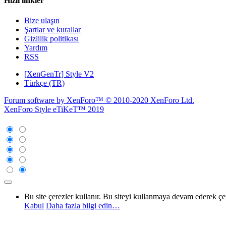
Hızlı linkler
Bize ulaşın
Şartlar ve kurallar
Gizlilik politikası
Yardım
RSS
[XenGenTr] Style V2
Türkçe (TR)
Forum software by XenForo™
© 2010-2020 XenForo Ltd.
XenForo Style eTiKeT™ 2019
Bu site çerezler kullanır. Bu siteyi kullanmaya devam ederek ç
Kabul
Daha fazla bilgi edin…