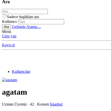
Ara
Sadece başlıkları ara
Kullanıcı:
Gelişmiş Arama…
Ara
Menü
Giriş yap
Kayıt ol
Kullanıcılar
agatam
Uzman Üyemiz
·
42
·
Konum
İstanbul