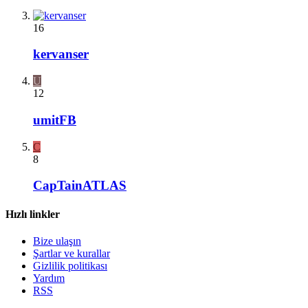
16
kervanser
U
12
umitFB
C
8
CapTainATLAS
Hızlı linkler
Bize ulaşın
Şartlar ve kurallar
Gizlilik politikası
Yardım
RSS