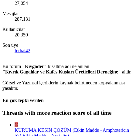
27,054
Mesajlar
287,131
Kullanıcılar
20,359
Son üye
ferhat42
Bu forum
"Kıvgader"
kısaltma adı ile anılan
"Kıvrık Gagalılar ve Kafes Kuşları Üreticileri Derneğine"
aittir.
Görsel ve Yazınsal içeriklerin kaynak belirtmeden kopyalanması
yasaktır.
En çok tepki verilen
Threads with more reaction score of all time
C
KURUMA KESİN ÇÖZÜM (Etkin Madde - Amphotericin
b) ( Etkin Madde - Nystatin)