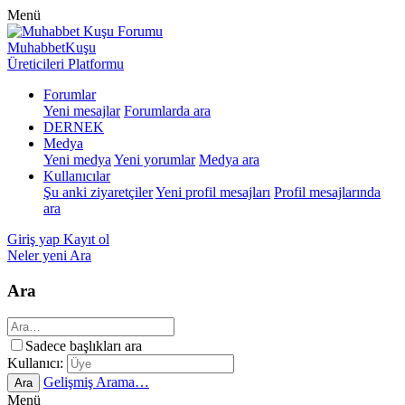
Menü
MuhabbetKuşu
Üreticileri Platformu
Forumlar
Yeni mesajlar
Forumlarda ara
DERNEK
Medya
Yeni medya
Yeni yorumlar
Medya ara
Kullanıcılar
Şu anki ziyaretçiler
Yeni profil mesajları
Profil mesajlarında
ara
Giriş yap
Kayıt ol
Neler yeni
Ara
Ara
Sadece başlıkları ara
Kullanıcı:
Gelişmiş Arama…
Ara
Menü