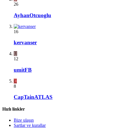
26
AyhanOtcuoglu
16
kervanser
U
12
umitFB
C
8
CapTainATLAS
Hızlı linkler
Bize ulaşın
Şartlar ve kurallar