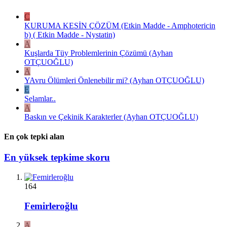
C
KURUMA KESİN ÇÖZÜM (Etkin Madde - Amphotericin
b) ( Etkin Madde - Nystatin)
A
Kuşlarda Tüy Problemlerinin Çözümü (Ayhan
OTÇUOĞLU)
A
YAvru Ölümleri Önlenebilir mi? (Ayhan OTÇUOĞLU)
E
Selamlar..
A
Baskın ve Çekinik Karakterler (Ayhan OTÇUOĞLU)
En çok tepki alan
En yüksek tepkime skoru
164
Femirleroğlu
A