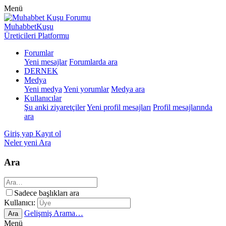
Menü
MuhabbetKuşu
Üreticileri Platformu
Forumlar
Yeni mesajlar
Forumlarda ara
DERNEK
Medya
Yeni medya
Yeni yorumlar
Medya ara
Kullanıcılar
Şu anki ziyaretçiler
Yeni profil mesajları
Profil mesajlarında
ara
Giriş yap
Kayıt ol
Neler yeni
Ara
Ara
Sadece başlıkları ara
Kullanıcı:
Gelişmiş Arama…
Ara
Menü