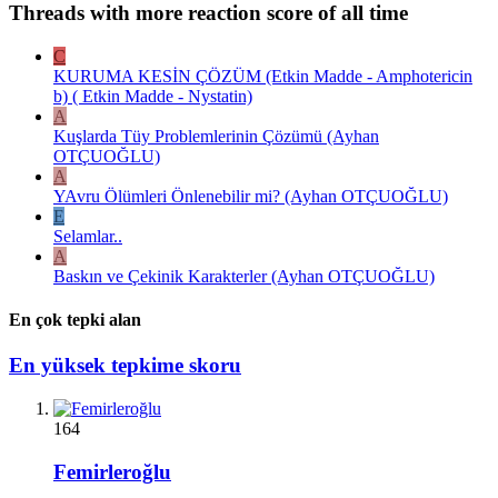
Threads with more reaction score of all time
C
KURUMA KESİN ÇÖZÜM (Etkin Madde - Amphotericin
b) ( Etkin Madde - Nystatin)
A
Kuşlarda Tüy Problemlerinin Çözümü (Ayhan
OTÇUOĞLU)
A
YAvru Ölümleri Önlenebilir mi? (Ayhan OTÇUOĞLU)
E
Selamlar..
A
Baskın ve Çekinik Karakterler (Ayhan OTÇUOĞLU)
En çok tepki alan
En yüksek tepkime skoru
164
Femirleroğlu