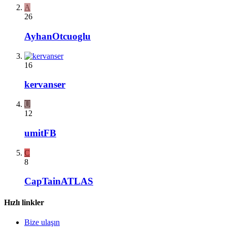
A
26
AyhanOtcuoglu
16
kervanser
U
12
umitFB
C
8
CapTainATLAS
Hızlı linkler
Bize ulaşın