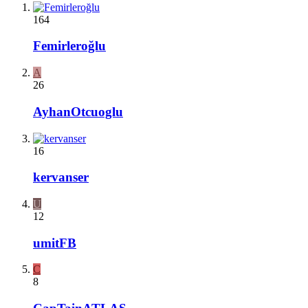
164
Femirleroğlu
A
26
AyhanOtcuoglu
16
kervanser
U
12
umitFB
C
8