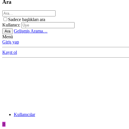
Ara
Sadece başlıkları ara
Kullanıcı:
Gelişmiş Arama…
Ara
Menü
Giriş yap
Kayıt ol
Kullanıcılar
B