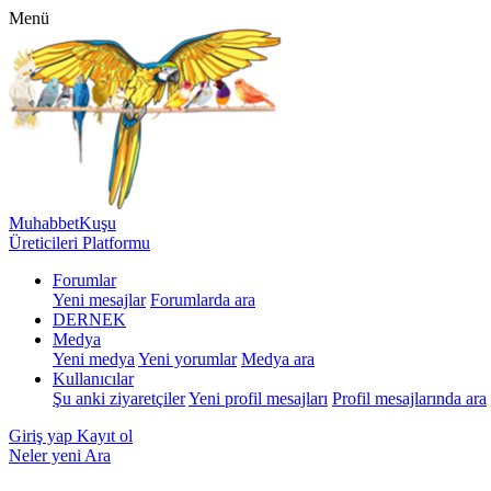
Menü
MuhabbetKuşu
Üreticileri Platformu
Forumlar
Yeni mesajlar
Forumlarda ara
DERNEK
Medya
Yeni medya
Yeni yorumlar
Medya ara
Kullanıcılar
Şu anki ziyaretçiler
Yeni profil mesajları
Profil mesajlarında ara
Giriş yap
Kayıt ol
Neler yeni
Ara