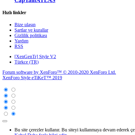
CapTainATLAS
Hızlı linkler
Bize ulaşın
Şartlar ve kurallar
Gizlilik politikası
Yardım
RSS
[XenGenTr] Style V2
Türkçe (TR)
Forum software by XenForo™
© 2010-2020 XenForo Ltd.
XenForo Style eTiKeT™ 2019
Bu site çerezler kullanır. Bu siteyi kullanmaya devam ederek ç