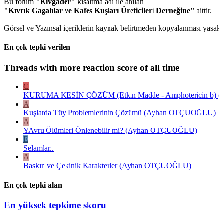
Bu forum
"Kıvgader"
kısaltma adı ile anılan
"Kıvrık Gagalılar ve Kafes Kuşları Üreticileri Derneğine"
aittir.
Görsel ve Yazınsal içeriklerin kaynak belirtmeden kopyalanması yasakt
En çok tepki verilen
Threads with more reaction score of all time
C
KURUMA KESİN ÇÖZÜM (Etkin Madde - Amphotericin b) ( E
A
Kuşlarda Tüy Problemlerinin Çözümü (Ayhan OTÇUOĞLU)
A
YAvru Ölümleri Önlenebilir mi? (Ayhan OTÇUOĞLU)
E
Selamlar..
A
Baskın ve Çekinik Karakterler (Ayhan OTÇUOĞLU)
En çok tepki alan
En yüksek tepkime skoru