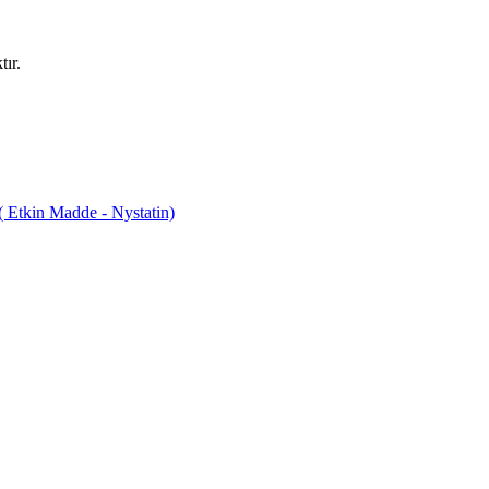
ır.
tkin Madde - Nystatin)