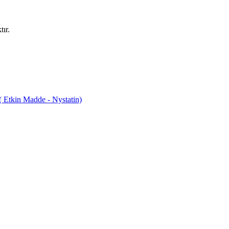
ır.
tkin Madde - Nystatin)