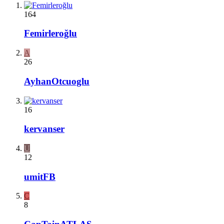
164
Femirleroğlu
A
26
AyhanOtcuoglu
16
kervanser
U
12
umitFB
C
8