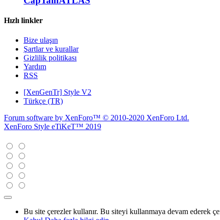
CapTainATLAS
Hızlı linkler
Bize ulaşın
Şartlar ve kurallar
Gizlilik politikası
Yardım
RSS
[XenGenTr] Style V2
Türkçe (TR)
Forum software by XenForo™
© 2010-2020 XenForo Ltd.
XenForo Style eTiKeT™ 2019
Bu site çerezler kullanır. Bu siteyi kullanmaya devam ederek ç