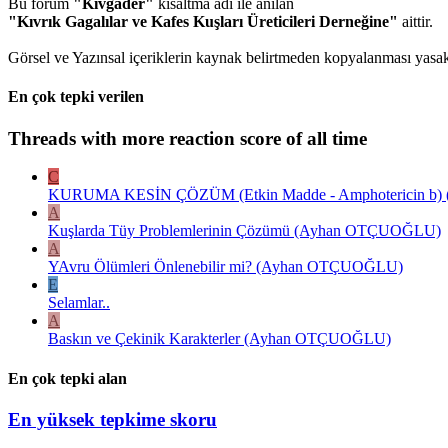
Bu forum
"Kıvgader"
kısaltma adı ile anılan
"Kıvrık Gagalılar ve Kafes Kuşları Üreticileri Derneğine"
aittir.
Görsel ve Yazınsal içeriklerin kaynak belirtmeden kopyalanması yasakt
En çok tepki verilen
Threads with more reaction score of all time
C
KURUMA KESİN ÇÖZÜM (Etkin Madde - Amphotericin b) ( E
A
Kuşlarda Tüy Problemlerinin Çözümü (Ayhan OTÇUOĞLU)
A
YAvru Ölümleri Önlenebilir mi? (Ayhan OTÇUOĞLU)
E
Selamlar..
A
Baskın ve Çekinik Karakterler (Ayhan OTÇUOĞLU)
En çok tepki alan
En yüksek tepkime skoru