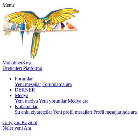
Menü
MuhabbetKuşu
Üreticileri Platformu
Forumlar
Yeni mesajlar
Forumlarda ara
DERNEK
Medya
Yeni medya
Yeni yorumlar
Medya ara
Kullanıcılar
Şu anki ziyaretçiler
Yeni profil mesajları
Profil mesajlarında ara
Giriş yap
Kayıt ol
Neler yeni
Ara