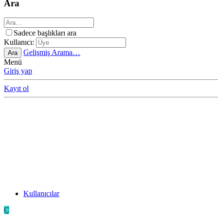
Ara
Sadece başlıkları ara
Kullanıcı:
Gelişmiş Arama…
Ara
Menü
Giriş yap
Kayıt ol
Kullanıcılar
Ç