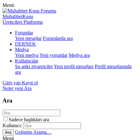
Menü
MuhabbetKuşu
Üreticileri Platformu
Forumlar
Yeni mesajlar
Forumlarda ara
DERNEK
Medya
Yeni medya
Yeni yorumlar
Medya ara
Kullanıcılar
Şu anki ziyaretçiler
Yeni profil mesajları
Profil mesajlarında
ara
Giriş yap
Kayıt ol
Neler yeni
Ara
Ara
Sadece başlıkları ara
Kullanıcı:
Gelişmiş Arama…
Ara
Menü