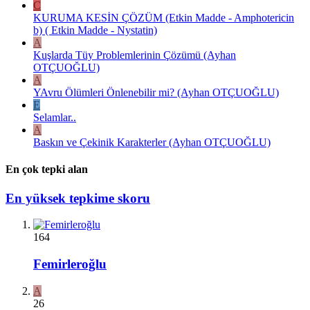
C
KURUMA KESİN ÇÖZÜM (Etkin Madde - Amphotericin
b) ( Etkin Madde - Nystatin)
A
Kuşlarda Tüy Problemlerinin Çözümü (Ayhan
OTÇUOĞLU)
A
YAvru Ölümleri Önlenebilir mi? (Ayhan OTÇUOĞLU)
E
Selamlar..
A
Baskın ve Çekinik Karakterler (Ayhan OTÇUOĞLU)
En çok tepki alan
En yüksek tepkime skoru
164
Femirleroğlu
A
26