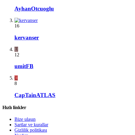
AyhanOtcuoglu
16
kervanser
U
12
umitFB
C
8
CapTainATLAS
Hızlı linkler
Bize ulaşın
Şartlar ve kurallar
Gizlilik politikası