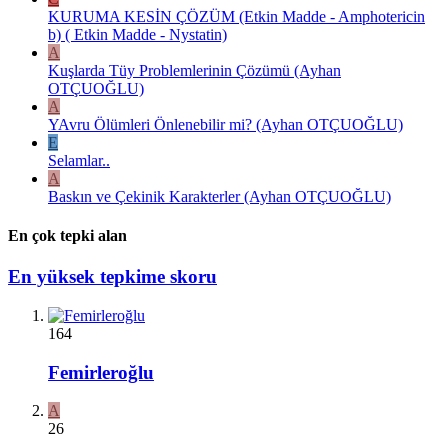
KURUMA KESİN ÇÖZÜM (Etkin Madde - Amphotericin
b) ( Etkin Madde - Nystatin)
A
Kuşlarda Tüy Problemlerinin Çözümü (Ayhan
OTÇUOĞLU)
A
YAvru Ölümleri Önlenebilir mi? (Ayhan OTÇUOĞLU)
E
Selamlar..
A
Baskın ve Çekinik Karakterler (Ayhan OTÇUOĞLU)
En çok tepki alan
En yüksek tepkime skoru
164
Femirleroğlu
A
26