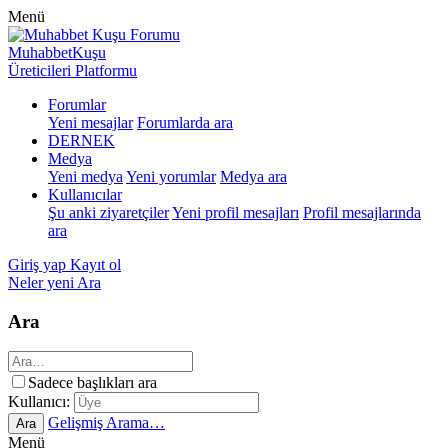
Menü
MuhabbetKuşu
Üreticileri Platformu
Forumlar
Yeni mesajlar
Forumlarda ara
DERNEK
Medya
Yeni medya
Yeni yorumlar
Medya ara
Kullanıcılar
Şu anki ziyaretçiler
Yeni profil mesajları
Profil mesajlarında
ara
Giriş yap
Kayıt ol
Neler yeni
Ara
Ara
Sadece başlıkları ara
Kullanıcı:
Gelişmiş Arama…
Ara
Menü