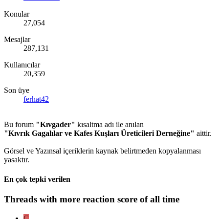
Konular
27,054
Mesajlar
287,131
Kullanıcılar
20,359
Son üye
ferhat42
Bu forum
"Kıvgader"
kısaltma adı ile anılan
"Kıvrık Gagalılar ve Kafes Kuşları Üreticileri Derneğine"
aittir.
Görsel ve Yazınsal içeriklerin kaynak belirtmeden kopyalanması
yasaktır.
En çok tepki verilen
Threads with more reaction score of all time
C