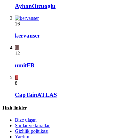
AyhanOtcuoglu
16
kervanser
U
12
umitFB
C
8
CapTainATLAS
Hızlı linkler
Bize ulaşın
Şartlar ve kurallar
Gizlilik politikası
Yardım