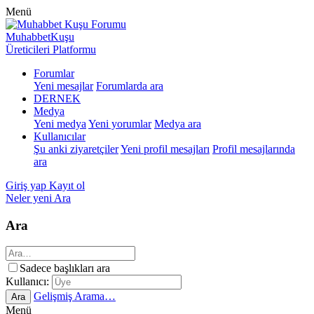
Menü
MuhabbetKuşu
Üreticileri Platformu
Forumlar
Yeni mesajlar
Forumlarda ara
DERNEK
Medya
Yeni medya
Yeni yorumlar
Medya ara
Kullanıcılar
Şu anki ziyaretçiler
Yeni profil mesajları
Profil mesajlarında
ara
Giriş yap
Kayıt ol
Neler yeni
Ara
Ara
Sadece başlıkları ara
Kullanıcı:
Gelişmiş Arama…
Ara
Menü