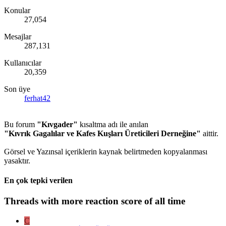
Konular
27,054
Mesajlar
287,131
Kullanıcılar
20,359
Son üye
ferhat42
Bu forum
"Kıvgader"
kısaltma adı ile anılan
"Kıvrık Gagalılar ve Kafes Kuşları Üreticileri Derneğine"
aittir.
Görsel ve Yazınsal içeriklerin kaynak belirtmeden kopyalanması
yasaktır.
En çok tepki verilen
Threads with more reaction score of all time
C