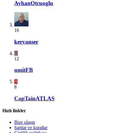
AyhanOtcuoglu
16
kervanser
U
12
umitFB
C
8
CapTainATLAS
Hızlı linkler
Bize ulaşın
Şartlar ve kurallar
Gizlilik politikası