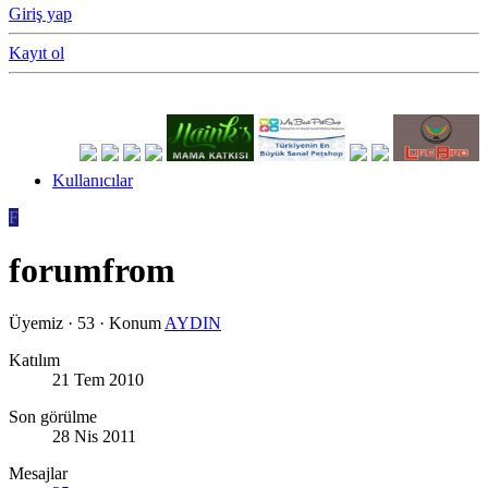
Giriş yap
Kayıt ol
Kullanıcılar
F
forumfrom
Üyemiz
·
53
·
Konum
AYDIN
Katılım
21 Tem 2010
Son görülme
28 Nis 2011
Mesajlar