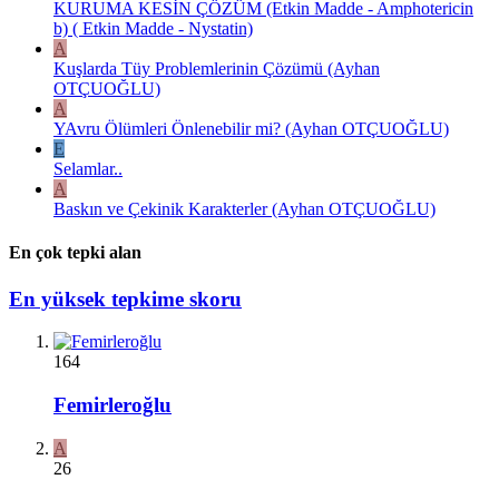
KURUMA KESİN ÇÖZÜM (Etkin Madde - Amphotericin
b) ( Etkin Madde - Nystatin)
A
Kuşlarda Tüy Problemlerinin Çözümü (Ayhan
OTÇUOĞLU)
A
YAvru Ölümleri Önlenebilir mi? (Ayhan OTÇUOĞLU)
E
Selamlar..
A
Baskın ve Çekinik Karakterler (Ayhan OTÇUOĞLU)
En çok tepki alan
En yüksek tepkime skoru
164
Femirleroğlu
A
26