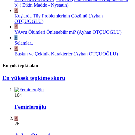
b) ( Etkin Madde - Nystatin)
A
Kuşlarda Tüy Problemlerinin Çözümü (Ayhan
OTÇUOĞLU)
A
YAvru Ölümleri Önlenebilir mi? (Ayhan OTÇUOĞLU)
E
Selamlar..
A
Baskın ve Çekinik Karakterler (Ayhan OTÇUOĞLU)
En çok tepki alan
En yüksek tepkime skoru
164
Femirleroğlu
A
26