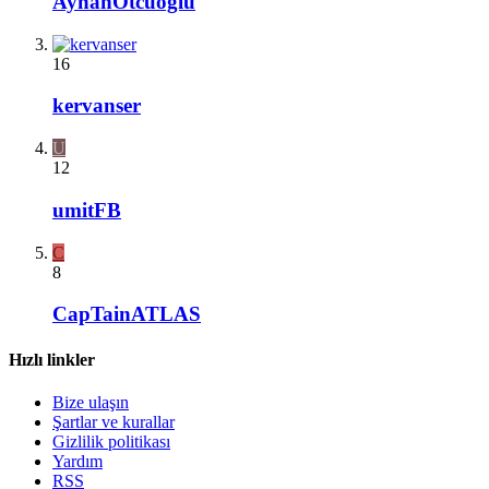
AyhanOtcuoglu
16
kervanser
U
12
umitFB
C
8
CapTainATLAS
Hızlı linkler
Bize ulaşın
Şartlar ve kurallar
Gizlilik politikası
Yardım
RSS