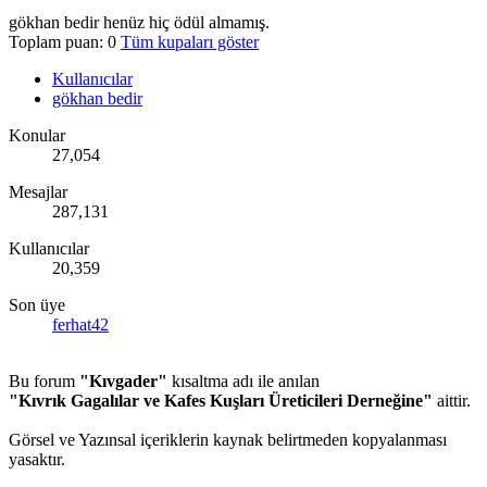
gökhan bedir henüz hiç ödül almamış.
Toplam puan: 0
Tüm kupaları göster
Kullanıcılar
gökhan bedir
Konular
27,054
Mesajlar
287,131
Kullanıcılar
20,359
Son üye
ferhat42
Bu forum
"Kıvgader"
kısaltma adı ile anılan
"Kıvrık Gagalılar ve Kafes Kuşları Üreticileri Derneğine"
aittir.
Görsel ve Yazınsal içeriklerin kaynak belirtmeden kopyalanması
yasaktır.