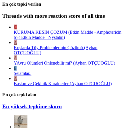
En çok tepki verilen
Threads with more reaction score of all time
C
KURUMA KESİN ÇÖZÜM (Etkin Madde - Amphotericin
b) ( Etkin Madde - Nystatin)
A
Kuşlarda Tüy Problemlerinin Çözümü (Ayhan
OTÇUOĞLU)
A
YAvru Ölümleri Önlenebilir mi? (Ayhan OTÇUOĞLU)
E
Selamlar..
A
Baskın ve Çekinik Karakterler (Ayhan OTÇUOĞLU)
En çok tepki alan
En yüksek tepkime skoru