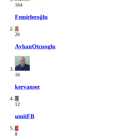
164
Femirleroğlu
A
26
AyhanOtcuoglu
16
kervanser
U
12
umitFB
C
8