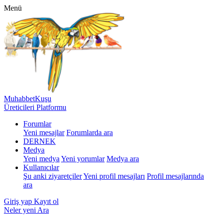
Menü
MuhabbetKuşu
Üreticileri Platformu
Forumlar
Yeni mesajlar
Forumlarda ara
DERNEK
Medya
Yeni medya
Yeni yorumlar
Medya ara
Kullanıcılar
Şu anki ziyaretçiler
Yeni profil mesajları
Profil mesajlarında
ara
Giriş yap
Kayıt ol
Neler yeni
Ara