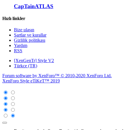
CapTainATLAS
Hızlı linkler
Bize ulaşın
Şartlar ve kurallar
Gizlilik politikası
Yardım
RSS
[XenGenTr] Style V2
Türkçe (TR)
Forum software by XenForo™
© 2010-2020 XenForo Ltd.
XenForo Style eTiKeT™ 2019