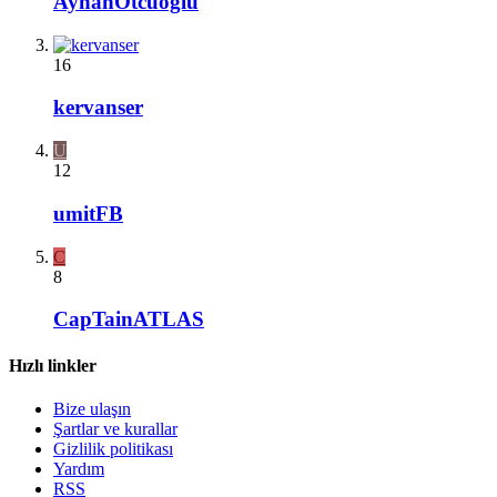
AyhanOtcuoglu
16
kervanser
U
12
umitFB
C
8
CapTainATLAS
Hızlı linkler
Bize ulaşın
Şartlar ve kurallar
Gizlilik politikası
Yardım
RSS