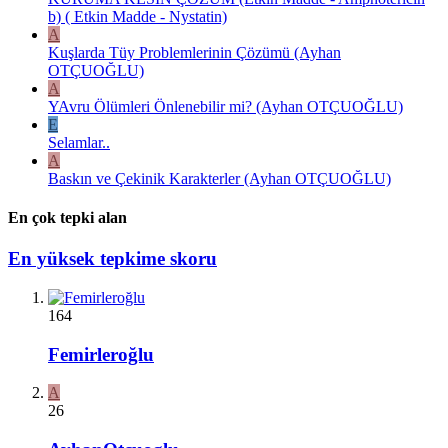
b) ( Etkin Madde - Nystatin)
A
Kuşlarda Tüy Problemlerinin Çözümü (Ayhan
OTÇUOĞLU)
A
YAvru Ölümleri Önlenebilir mi? (Ayhan OTÇUOĞLU)
E
Selamlar..
A
Baskın ve Çekinik Karakterler (Ayhan OTÇUOĞLU)
En çok tepki alan
En yüksek tepkime skoru
164
Femirleroğlu
A
26