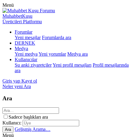
Menü
MuhabbetKuşu
Üreticileri Platformu
Forumlar
Yeni mesajlar
Forumlarda ara
DERNEK
Medya
Yeni medya
Yeni yorumlar
Medya ara
Kullanıcılar
Şu anki ziyaretçiler
Yeni profil mesajları
Profil mesajlarında
ara
Giriş yap
Kayıt ol
Neler yeni
Ara
Ara
Sadece başlıkları ara
Kullanıcı:
Gelişmiş Arama…
Ara
Menü