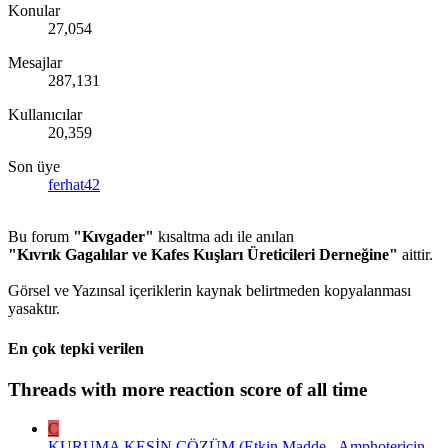
Konular
27,054
Mesajlar
287,131
Kullanıcılar
20,359
Son üye
ferhat42
Bu forum
"Kıvgader"
kısaltma adı ile anılan
"Kıvrık Gagalılar ve Kafes Kuşları Üreticileri Derneğine"
aittir.
Görsel ve Yazınsal içeriklerin kaynak belirtmeden kopyalanması
yasaktır.
En çok tepki verilen
Threads with more reaction score of all time
C
KURUMA KESİN ÇÖZÜM (Etkin Madde - Amphotericin