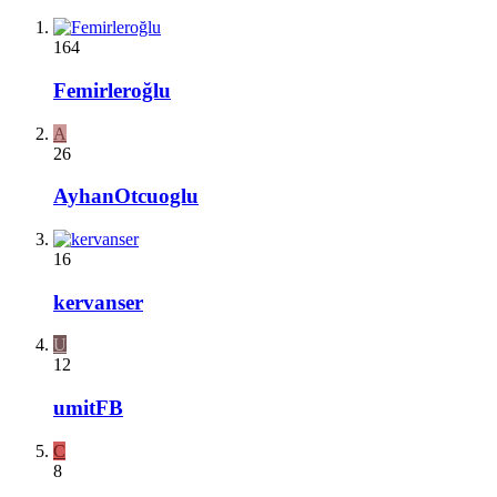
164
Femirleroğlu
A
26
AyhanOtcuoglu
16
kervanser
U
12
umitFB
C
8