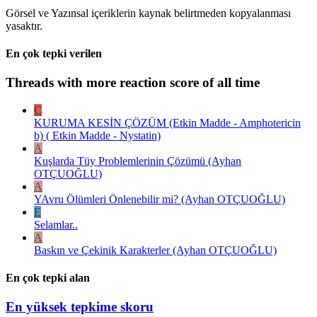
Görsel ve Yazınsal içeriklerin kaynak belirtmeden kopyalanması
yasaktır.
En çok tepki verilen
Threads with more reaction score of all time
C
KURUMA KESİN ÇÖZÜM (Etkin Madde - Amphotericin
b) ( Etkin Madde - Nystatin)
A
Kuşlarda Tüy Problemlerinin Çözümü (Ayhan
OTÇUOĞLU)
A
YAvru Ölümleri Önlenebilir mi? (Ayhan OTÇUOĞLU)
E
Selamlar..
A
Baskın ve Çekinik Karakterler (Ayhan OTÇUOĞLU)
En çok tepki alan
En yüksek tepkime skoru