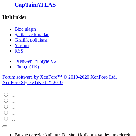
CapTainATLAS
Hızlı linkler
Bize ulaşın
Şartlar ve kurallar
Gizlilik politikası
Yardım
RSS
[XenGenTr] Style V2
Türkçe (TR)
Forum software by XenForo™
© 2010-2020 XenForo Ltd.
XenForo Style eTiKeT™ 2019
Bu site çerezler kullanır. Bu siteyi kullanmaya devam ederek