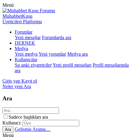
Menü
MuhabbetKuşu
Üreticileri Platformu
Forumlar
Yeni mesajlar
Forumlarda ara
DERNEK
Medya
Yeni medya
Yeni yorumlar
Medya ara
Kullanıcılar
Şu anki ziyaretçiler
Yeni profil mesajları
Profil mesajlarında
ara
Giriş yap
Kayıt ol
Neler yeni
Ara
Ara
Sadece başlıkları ara
Kullanıcı:
Gelişmiş Arama…
Ara
Menü